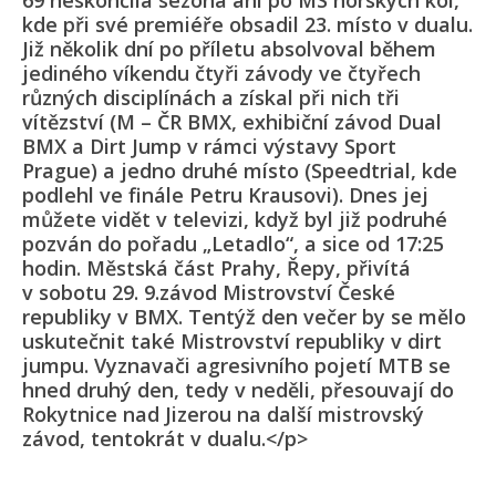
69 neskončila sezona ani po MS horských kol,
kde při své premiéře obsadil 23. místo v dualu.
Již několik dní po příletu absolvoval během
jediného víkendu čtyři závody ve čtyřech
různých disciplínách a získal při nich tři
vítězství (M – ČR BMX, exhibiční závod Dual
BMX a Dirt Jump v rámci výstavy Sport
Prague) a jedno druhé místo (Speedtrial, kde
podlehl ve finále Petru Krausovi). Dnes jej
můžete vidět v televizi, když byl již podruhé
pozván do pořadu „Letadlo“, a sice od 17:25
hodin. Městská část Prahy, Řepy, přivítá
v sobotu 29. 9.závod Mistrovství České
republiky v BMX. Tentýž den večer by se mělo
uskutečnit také Mistrovství republiky v dirt
jumpu. Vyznavači agresivního pojetí MTB se
hned druhý den, tedy v neděli, přesouvají do
Rokytnice nad Jizerou na další mistrovský
závod, tentokrát v dualu.</p>