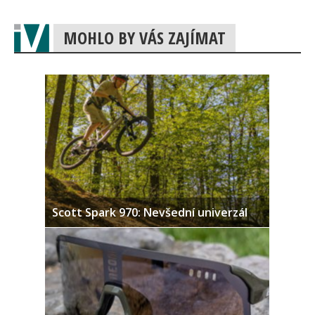
MOHLO BY VÁS ZAJÍMAT
Scott Spark 970: Nevšední univerzál