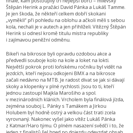
finále, kam postoupily tři nejlepší borci – milevský
Štěpán Herink a pražáci David Pánka a Lukáš Tamme.
Je jen škoda, že někteří celkem dobří skokani
„vyměkli“ při pohledu na oblohu a ačkoli měli s sebou
kola, nechali je v autech a jen přihlíželi. Vítězný Štěpán
Herink si odnesl kromě titulu mistra republiky
i zajímavou peněžní odměnu.
Bikeři na bikrosce byli opravdu ozdobou akce a
předvedli souboje kolo na kole a loket na lokti.
Největší pokrok proti loňskému ročníku byl vidět na
jezdcích, kteří nejsou odkojeni BMX a na bikrosce
začali nedávno na MTB. Je radost dívat se jak si dávají
skoky a klopenky v plné rychlosti. Jsou to ti, kteří
jednou zastoupí Majkla Marošiho a spol.
v mezinárodních kláních. Vrcholem byla finálová jízda,
zejména souboj L. Pánky s Tamákem a Jirkou
Holubem byl hodně ostrý a velkou část trati zcela
vyrovnaný. Nakonec vyšel jako vítěz Lukáš Pánka
z Katmar/Haro týmu. O plném nasazení svědčí i to, že
jeden z finalistů šel hned po dojezdu odevzdat obsah