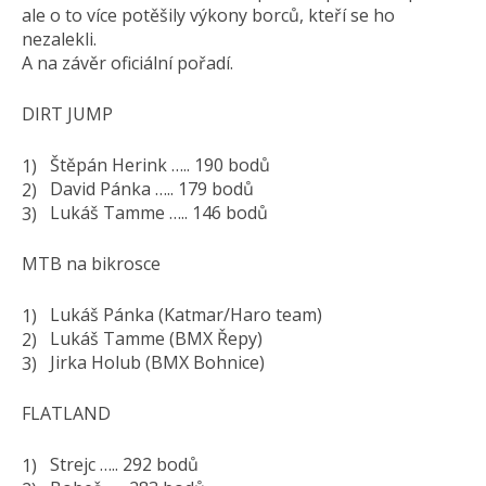
ale o to více potěšily výkony borců, kteří se ho
nezalekli.
A na závěr oficiální pořadí.
DIRT JUMP
Štěpán Herink ….. 190 bodů
David Pánka ….. 179 bodů
Lukáš Tamme ….. 146 bodů
MTB na bikrosce
Lukáš Pánka (Katmar/Haro team)
Lukáš Tamme (BMX Řepy)
Jirka Holub (BMX Bohnice)
FLATLAND
Strejc ….. 292 bodů