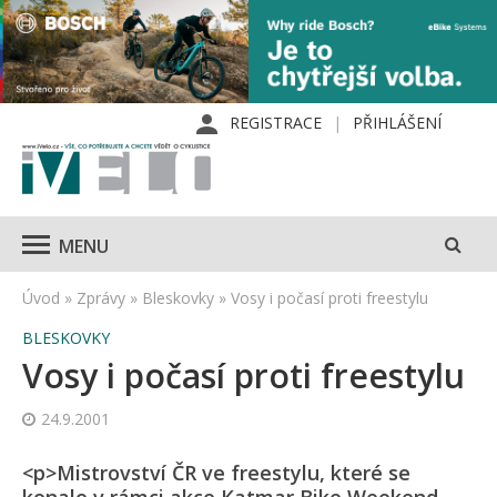
REGISTRACE
PŘIHLÁŠENÍ
MENU
Úvod
»
Zprávy
»
Bleskovky
»
Vosy i počasí proti freestylu
BLESKOVKY
Vosy i počasí proti freestylu
24.9.2001
<p>Mistrovství ČR ve freestylu, které se