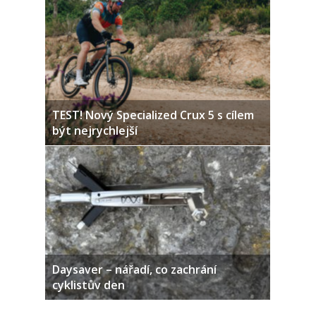
TEST! Nový Specialized Crux 5 s cílem
být nejrychlejší
Daysaver – nářadí, co zachrání
cyklistův den