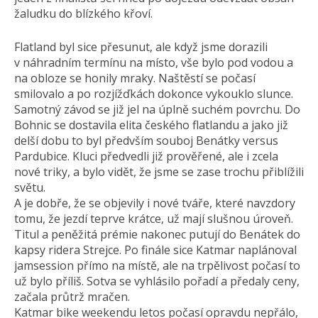
žaludku do blízkého křoví.
Flatland byl sice přesunut, ale když jsme dorazili
v náhradním termínu na místo, vše bylo pod vodou a
na obloze se honily mraky. Naštěstí se počasí
smilovalo a po rozjížďkách dokonce vykouklo slunce.
Samotný závod se již jel na úplně suchém povrchu. Do
Bohnic se dostavila elita českého flatlandu a jako již
delší dobu to byl předvším souboj Benátky versus
Pardubice. Kluci předvedli již prověřené, ale i zcela
nové triky, a bylo vidět, že jsme se zase trochu přiblížili
světu.
A je dobře, že se objevily i nové tváře, které navzdory
tomu, že jezdí teprve krátce, už mají slušnou úroveň.
Titul a peněžitá prémie nakonec putují do Benátek do
kapsy ridera Strejce. Po finále sice Katmar naplánoval
jamsession přímo na místě, ale na trpělivost počasí to
už bylo příliš. Sotva se vyhlásilo pořadí a předaly ceny,
začala průtrž mračen.
Katmar bike weekendu letos počasí opravdu nepřálo,