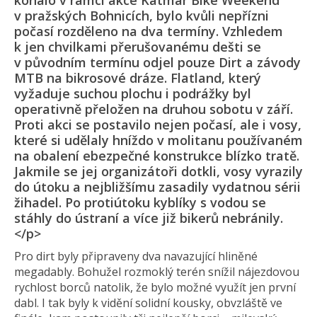
konalo v rámci akce Katmar Bike Weekend
v pražských Bohnicích, bylo kvůli nepřízni
počasí rozděleno na dva termíny. Vzhledem
k jen chvilkami přerušovanému dešti se
v původním termínu odjel pouze Dirt a závody
MTB na bikrosové dráze. Flatland, který
vyžaduje suchou plochu i podrážky byl
operativně přeložen na druhou sobotu v září.
Proti akci se postavilo nejen počasí, ale i vosy,
které si udělaly hníždo v molitanu používaném
na obalení ebezpečné konstrukce blízko tratě.
Jakmile se jej organizátoři dotkli, vosy vyrazily
do útoku a nejbližšímu zasadily vydatnou sérii
žihadel. Po protiútoku kyblíky s vodou se
stáhly do ústraní a více již bikerů nebránily.
</p>
Pro dirt byly připraveny dva navazující hliněné
megadably. Bohužel rozmoklý terén snížil nájezdovou
rychlost borců natolik, že bylo možné využít jen první
dabl. I tak byly k vidění solidní kousky, obvzláště ve