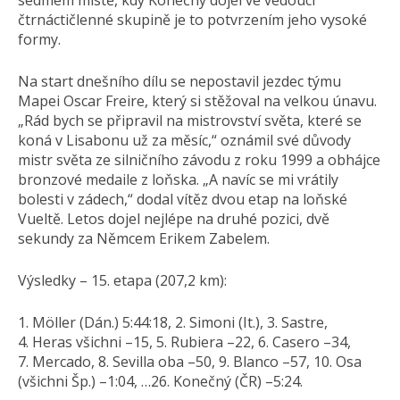
sedmém místě, kdy Konečný dojel ve vedoucí
čtrnáctičlenné skupině je to potvrzením jeho vysoké
formy.
Na start dnešního dílu se nepostavil jezdec týmu
Mapei Oscar Freire, který si stěžoval na velkou únavu.
„Rád bych se připravil na mistrovství světa, které se
koná v Lisabonu už za měsíc,“ oznámil své důvody
mistr světa ze silničního závodu z roku 1999 a obhájce
bronzové medaile z loňska. „A navíc se mi vrátily
bolesti v zádech,“ dodal vítěz dvou etap na loňské
Vueltě. Letos dojel nejlépe na druhé pozici, dvě
sekundy za Němcem Erikem Zabelem.
Výsledky – 15. etapa (207,2 km):
1. Möller (Dán.) 5:44:18, 2. Simoni (It.), 3. Sastre,
4. Heras všichni –15, 5. Rubiera –22, 6. Casero –34,
7. Mercado, 8. Sevilla oba –50, 9. Blanco –57, 10. Osa
(všichni Šp.) –1:04, …26. Konečný (ČR) –5:24.