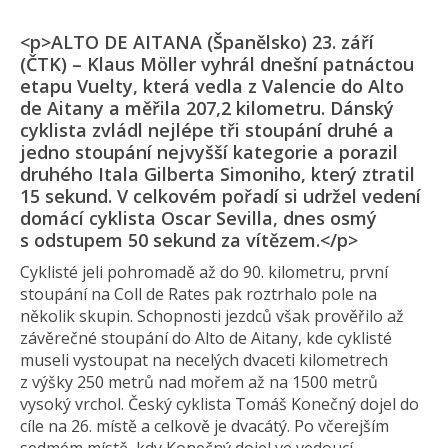
<p>ALTO DE AITANA (Španělsko) 23. září
(ČTK) – Klaus Möller vyhrál dnešní patnáctou
etapu Vuelty, která vedla z Valencie do Alto
de Aitany a měřila 207,2 kilometru. Dánský
cyklista zvládl nejlépe tři stoupání druhé a
jedno stoupání nejvyšší kategorie a porazil
druhého Itala Gilberta Simoniho, který ztratil
15 sekund. V celkovém pořadí si udržel vedení
domácí cyklista Oscar Sevilla, dnes osmý
s odstupem 50 sekund za vítězem.</p>
Cyklisté jeli pohromadě až do 90. kilometru, první
stoupání na Coll de Rates pak roztrhalo pole na
několik skupin. Schopnosti jezdců však prověřilo až
závěrečné stoupání do Alto de Aitany, kde cyklisté
museli vystoupat na necelých dvaceti kilometrech
z výšky 250 metrů nad mořem až na 1500 metrů
vysoký vrchol. Český cyklista Tomáš Konečný dojel do
cíle na 26. místě a celkově je dvacátý. Po včerejším