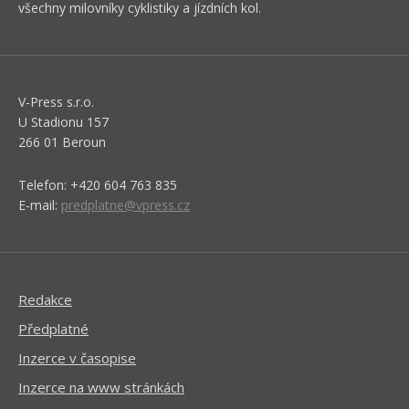
všechny milovníky cyklistiky a jízdních kol.
V-Press s.r.o.
U Stadionu 157
266 01 Beroun
Telefon: +420 604 763 835
E-mail:
predplatne@vpress.cz
Redakce
Předplatné
Inzerce v časopise
Inzerce na www stránkách