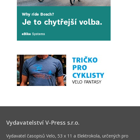
Vydavatelství V-Press s.r.o.
Vydavatel časopisů Velo, 53 x 11 a Elektrokola, určených pro