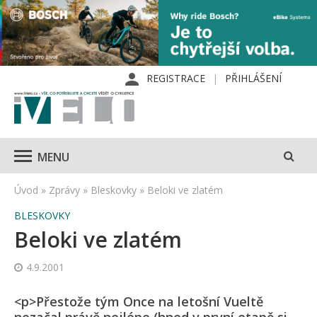
REGISTRACE
PŘIHLÁŠENÍ
MENU
Úvod
»
Zprávy
»
Bleskovky
»
Beloki ve zlatém
BLESKOVKY
Beloki ve zlatém
4.9.2001
<p>Přestože tým Once na letošní Vueltě