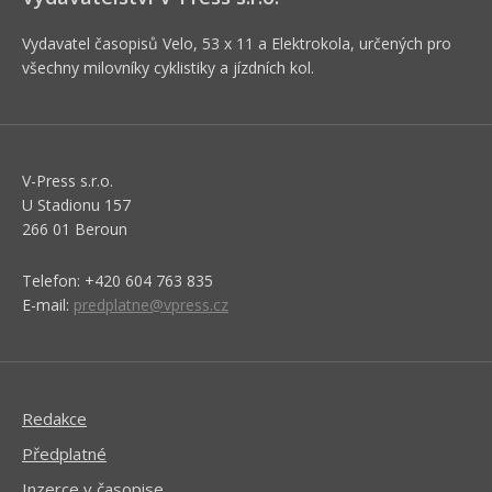
Vydavatel časopisů Velo, 53 x 11 a Elektrokola, určených pro
všechny milovníky cyklistiky a jízdních kol.
V-Press s.r.o.
U Stadionu 157
266 01 Beroun
Telefon: +420 604 763 835
E-mail:
predplatne@vpress.cz
Redakce
Předplatné
Inzerce v časopise