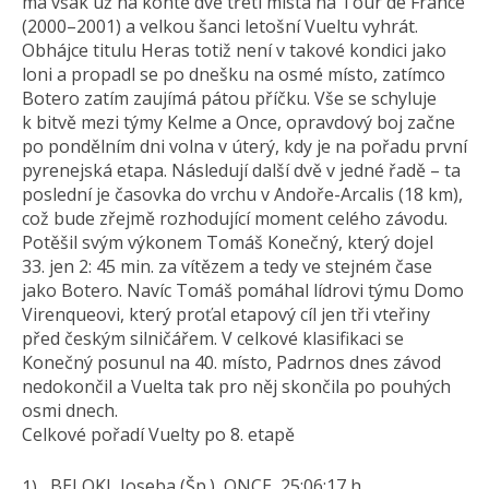
má však už na kontě dvě třetí místa na Tour de France
(2000–2001) a velkou šanci letošní Vueltu vyhrát.
Obhájce titulu Heras totiž není v takové kondici jako
loni a propadl se po dnešku na osmé místo, zatímco
Botero zatím zaujímá pátou příčku. Vše se schyluje
k bitvě mezi týmy Kelme a Once, opravdový boj začne
po pondělním dni volna v úterý, kdy je na pořadu první
pyrenejská etapa. Následují další dvě v jedné řadě – ta
poslední je časovka do vrchu v Andoře-Arcalis (18 km),
což bude zřejmě rozhodující moment celého závodu.
Potěšil svým výkonem Tomáš Konečný, který dojel
33. jen 2: 45 min. za vítězem a tedy ve stejném čase
jako Botero. Navíc Tomáš pomáhal lídrovi týmu Domo
Virenqueovi, který proťal etapový cíl jen tři vteřiny
před českým silničářem. V celkové klasifikaci se
Konečný posunul na 40. místo, Padrnos dnes závod
nedokončil a Vuelta tak pro něj skončila po pouhých
osmi dnech.
Celkové pořadí Vuelty po 8. etapě
BELOKI, Joseba (Šp.), ONCE, 25:06:17 h.