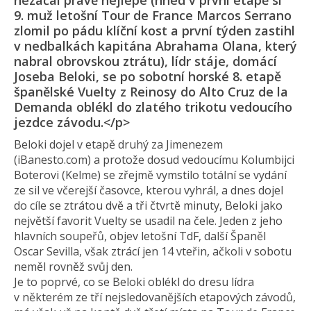
nezačal právě nejlépe (hned v první etapě si
9. muž letošní Tour de France Marcos Serrano
zlomil po pádu klíční kost a první týden zastihl
v nedbalkách kapitána Abrahama Olana, který
nabral obrovskou ztrátu), lídr stáje, domácí
Joseba Beloki, se po sobotní horské 8. etapě
španělské Vuelty z Reinosy do Alto Cruz de la
Demanda oblékl do zlatého trikotu vedoucího
jezdce závodu.</p>
Beloki dojel v etapě druhý za Jimenezem
(iBanesto.com) a protože dosud vedoucímu Kolumbijci
Boterovi (Kelme) se zřejmě vymstilo totální se vydání
ze sil ve včerejší časovce, kterou vyhrál, a dnes dojel
do cíle se ztrátou dvě a tři čtvrtě minuty, Beloki jako
největší favorit Vuelty se usadil na čele. Jeden z jeho
hlavních soupeřů, objev letošní TdF, další Španěl
Oscar Sevilla, však ztrácí jen 14 vteřin, ačkoli v sobotu
neměl rovněž svůj den.
Je to poprvé, co se Beloki oblékl do dresu lídra
v některém ze tří nejsledovanějších etapových závodů,