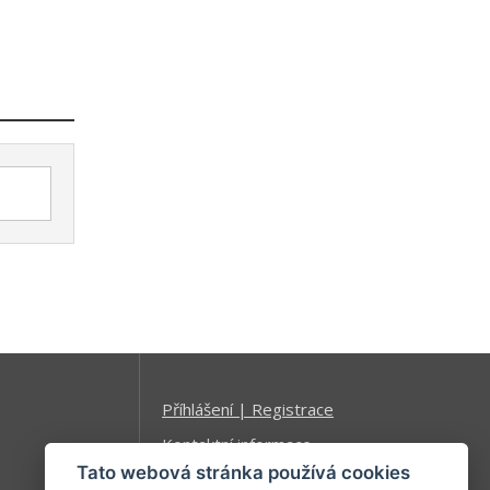
Příhlášení | Registrace
Kontaktní informace
Tato webová stránka používá cookies
Mapa stránek