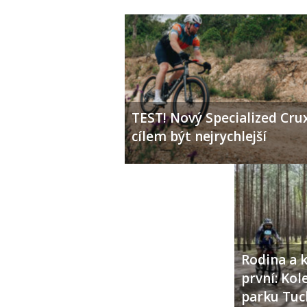
TEST! Nový Specialized Crux
cílem být nejrychlejší
Rodina a k
první: Ko
parku Tuc