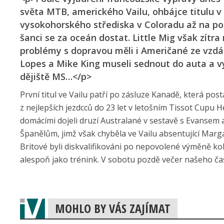
světa MTB, amerického Vailu, ohbájce titulu v
vysokohorského střediska v Coloradu až na pos
šanci se za oceán dostat. Little Mig však zít
problémy s dopravou měli i Američané ze vzdál
Lopes a Mike King museli sednout do auta a vy
dějiště MS…</p>
První titul ve Vailu patří po zásluze Kanadě, která pos
z nejlepších jezdcců do 23 let v letošním Tissot Cupu
domácími dojeli druzí Australané v sestavě s Evansem 
Španělům, jimž však chyběla ve Vailu absentující Marga
Britové byli diskvalifikováni po nepovolené výměně kol
alespoň jako trénink. V sobotu pozdě večer našeho čas
MOHLO BY VÁS ZAJÍMAT