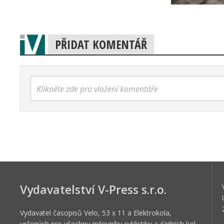
PŘIDAT KOMENTÁŘ
Klikněte zde pro vložení komentáře
Vydavatelství V-Press s.r.o.
Vydavatel časopisů Velo, 53 x 11 a Elektrokola,
určených pro všechny milovníky cyklistiky a jízdních kol.