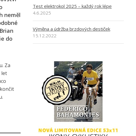
Test elektrokol 2025 – každý rok lépe
o
4.6.2025
ch neměl
Podobné
Výměna a údržba brzdových destiček
Brian
15.12.2022
ie do
u. Za
 let
mco
okončit
u.