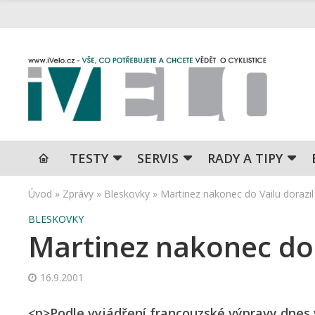
TESTY
SERVIS
RADY A TIPY
Úvod
»
Zprávy
»
Bleskovky
»
Martinez nakonec do Vailu dorazil
BLESKOVKY
Martinez nakonec do 
16.9.2001
<p>Podle vyjádření francouzské výpravy dnes 