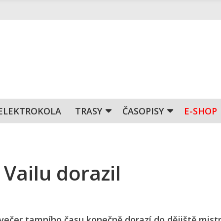
ELEKTROKOLA
TRASY
ČASOPISY
E-SHOP
Vailu dorazil
večer tamního času konečně dorazí do dějiště mistr