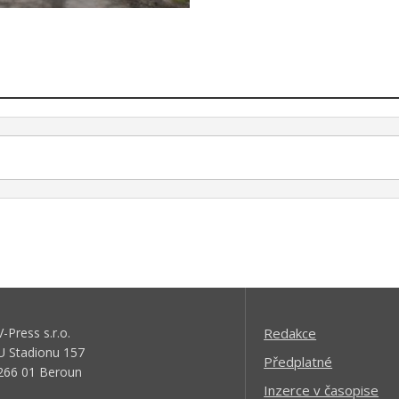
V-Press s.r.o.
Redakce
U Stadionu 157
Předplatné
266 01 Beroun
Inzerce v časopise