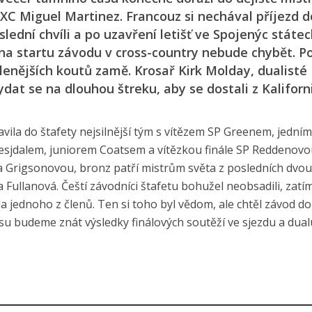
 XC Miguel Martinez. Francouz si nechával příjezd d
lední chvíli a po uzavření letišť ve Spojenýc státe
ra na startu závodu v cross-country nebude chybět. 
enějších koutů zamě. Krosař Kirk Molday, dualisté 
dat se na dlouhou štreku, aby se dostali z Kaliforn
tavila do štafety nejsilnější tým s vítězem SP Greenem, jedním
 Hesjdalem, juniorem Coatsem a vítězkou finále SP Reddenovo
a Grigsonovou, bronz patří mistrům světa z posledních dvou
 Fullanová. Čeští závodníci štafetu bohužel neobsadili, zatí
a jednoho z členů. Ten si toho byl vědom, ale chtěl závod d
u budeme znát výsledky finálových soutěží ve sjezdu a dual