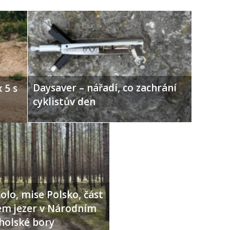
Daysaver – nářadí, co zachrání
 5 s
cyklistův den
olo, mise Polsko, část
lem jezer v Národním
holské bory