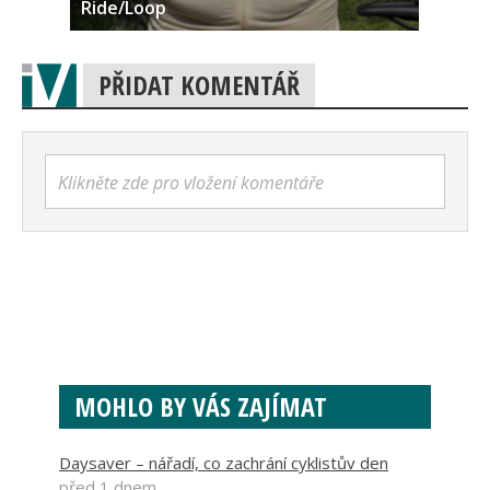
Ride/Loop
PŘIDAT KOMENTÁŘ
Klikněte zde pro vložení komentáře
MOHLO BY VÁS ZAJÍMAT
Daysaver – nářadí, co zachrání cyklistův den
před 1 dnem