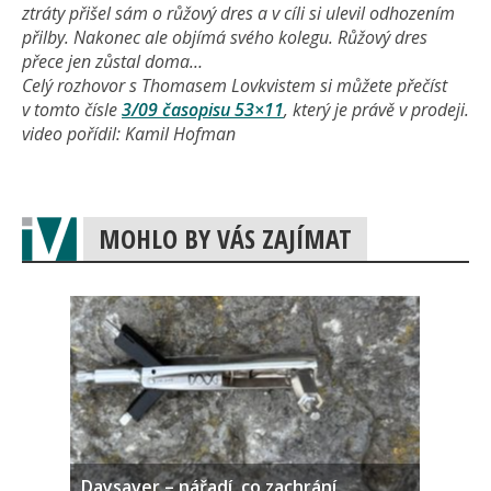
ztráty přišel sám o růžový dres a v cíli si ulevil odhozením
přilby. Nakonec ale objímá svého kolegu. Růžový dres
přece jen zůstal doma…
Celý rozhovor s Thomasem Lovkvistem si můžete přečíst
v tomto čísle
3/09 časopisu 53×11
, který je právě v prodeji.
video pořídil: Kamil Hofman
MOHLO BY VÁS ZAJÍMAT
Daysaver – nářadí, co zachrání