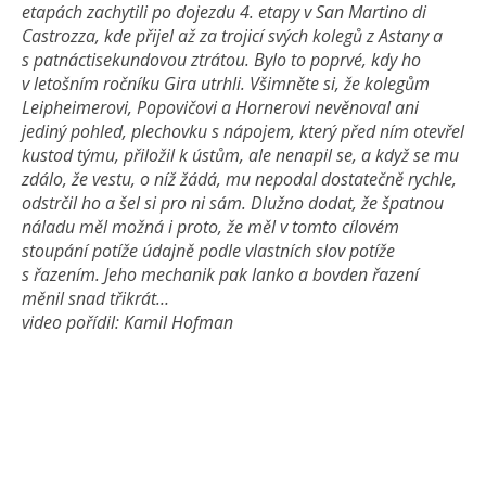
etapách zachytili po dojezdu 4. etapy v San Martino di
Castrozza, kde přijel až za trojicí svých kolegů z Astany a
s patnáctisekun­dovou ztrátou. Bylo to poprvé, kdy ho
v letošním ročníku Gira utrhli. Všimněte si, že kolegům
Leipheimerovi, Popovičovi a Hornerovi nevěnoval ani
jediný pohled, plechovku s nápojem, který před ním otevřel
kustod týmu, přiložil k ústům, ale nenapil se, a když se mu
zdálo, že vestu, o níž žádá, mu nepodal dostatečně rychle,
odstrčil ho a šel si pro ni sám. Dlužno dodat, že špatnou
náladu měl možná i proto, že měl v tomto cílovém
stoupání potíže údajně podle vlastních slov potíže
s řazením. Jeho mechanik pak lanko a bovden řazení
měnil snad třikrát…
video pořídil: Kamil Hofman