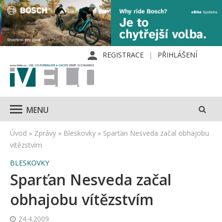
REGISTRACE
PŘIHLÁŠENÍ
MENU
Úvod
»
Zprávy
»
Bleskovky
»
Sparťan Nesveda začal obhajobu
vítězstvím
BLESKOVKY
Sparťan Nesveda začal
obhajobu vítězstvím
24.4.2009