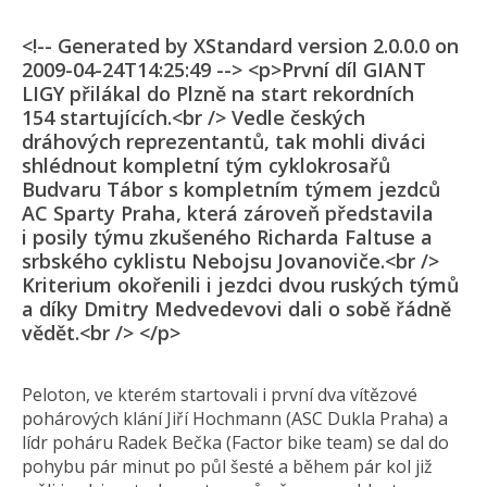
<!-- Generated by XStandard version 2.0.0.0 on
2009-04-24T14:25:49 --> <p>První díl GIANT
LIGY přilákal do Plzně na start rekordních
154 startujících.<br /> Vedle českých
dráhových reprezentantů, tak mohli diváci
shlédnout kompletní tým cyklokrosařů
Budvaru Tábor s kompletním týmem jezdců
AC Sparty Praha, která zároveň představila
i posily týmu zkušeného Richarda Faltuse a
srbského cyklistu Nebojsu Jovanoviče.<br />
Kriterium okořenili i jezdci dvou ruských týmů
a díky Dmitry Medvedevovi dali o sobě řádně
vědět.<br /> </p>
Peloton, ve kterém startovali i první dva vítězové
pohárových klání Jiří Hochmann (ASC Dukla Praha) a
lídr poháru Radek Bečka (Factor bike team) se dal do
pohybu pár minut po půl šesté a během pár kol již