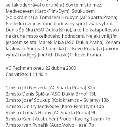
se tak odehrával o druhé až čtvrté místo mezi
Medvedevem (Karo-Film-Dym), Soukupem
(kolokrám.cz) a Tomášem Hrubým (AC Sparta Praha).
Poslední dvojnásobně bodovaný spurt však vyhrál
Denis Špička (ASO Dukla Brno), a to ho katapultovalo
na druhé místo celkového hodnocení. Nejaktivnějším
jezdcem se stal Marek Mixa (ASC Dukla Praha). Ženám
kralovala Andrea Chlumská (TJ Kovo Praha) a Juniory
vyhrál nadějný Jindřich Dlask (TJ Kovo Praha).
VC Pechman pneu 22.dubna 2009
Čas vítěze: 1:11.40 h
1.místo Jiří Nesveda (AC Sparta Praha) 32b
2.místo Denis Špička (ASO Dukla Brno) 13b
3.místo Josef Soukup (Kolokrám.cz – Svijany) 13b
4.místo Dmitry Medvedev (Karo-Film-Dym) 10b
5.místo Tomáš Hrubý (AC Sparta Praha) 9b
6.místo Kamil Ausbuher (Prodoli Racing Team) 7b
7.místo Ivan Rybařík (Auto Volvo Hase) 7b