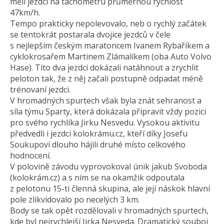
měli jezdci na tachometru průměrnou rychlost
47km/h.
Tempo prakticky nepolevovalo, neb o rychlý začátek
se tentokrát postarala dvojice jezdců v čele
s nejlepším českým maratoncem Ivanem Rybaříkem a
cyklokrosařem Martinem Zlámalíkem (oba Auto Volvo
Hase). Tito dva jezdci dokázali natáhnout a zrychlit
peloton tak, že z něj začali postupně odpadat méně
trénovaní jezdci.
V hromadných spurtech však byla znát sehranost a
síla týmu Sparty, která dokázala připravit vždy pozici
pro svého rychlíka Jirku Nesvedu. Vysokou aktivitu
předvedli i jezdci kolokrámu.cz, kteří díky Josefu
Soukupovi dlouho hájili druhé místo celkového
hodnocení.
V polovině závodu vyprovokoval únik jakub Svoboda
(kolokrám.cz) a s ním se na okamžik odpoutala
z pelotonu 15-ti členná skupina, ale její náskok hlavní
pole zlikvidovalo po necelých 3 km.
Body se tak opět rozdělovali v hromadných spurtech,
kde byl nejrychlejší Jirka Nesveda. Dramatický souboj