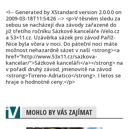
<!-- Generated by XStandard version 2.0.0.0 on
2009-03-18T11:54:26 --> <p>V těsném sledu za
sebou se nacházejí dva závody zařazené do
již třetího ročníku Sázkové kanceláře iVelo.cz
a 53×11.cz. Uzávěrka sázek pro závod Paříž-
Nice byla včera v noci. Do páteční noci máte
možnost nehazardně sázet v naší <strong><a
href="http://www.53x11.cz/sazkova-
kancelar/">Sázkové kanceláři</a></strong> na
v pořadí druhý závod, jmenovitě na závod
<strong>Tirreno-Adriatico</strong>. I letos se
hraje o hodnotné ceny.</p>
MOHLO BY VÁS ZAJÍMAT