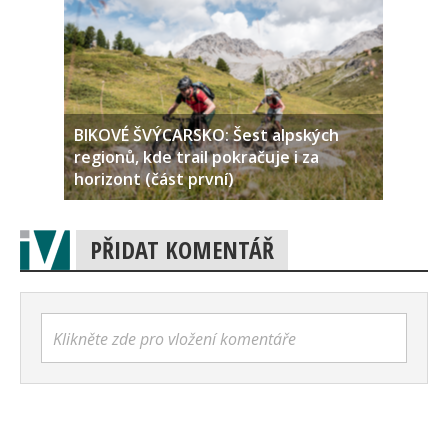
BIKOVÉ ŠVÝCARSKO: Šest alpských
regionů, kde trail pokračuje i za
horizont (část první)
PŘIDAT KOMENTÁŘ
Klikněte zde pro vložení komentáře