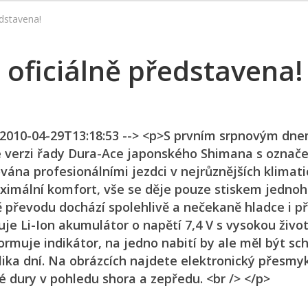
edstavena!
 oficiálně představena!
n 2010-04-29T13:18:53 --> <p>S prvním srpnovým dn
é verzi řady Dura-Ace japonského Shimana s označ
ována profesionálními jezdci v nejrůznějších klimat
aximální komfort, vše se děje pouze stiskem jedno
převodu dochází spolehlivě a nečekaně hladce i př
je Li-Ion akumulátor o napětí 7,4 V s vysokou život
rmuje indikátor, na jedno nabití by ale měl být sc
ka dní. Na obrázcích najdete elektronický přesmy
 dury v pohledu shora a zepředu. <br /> </p>