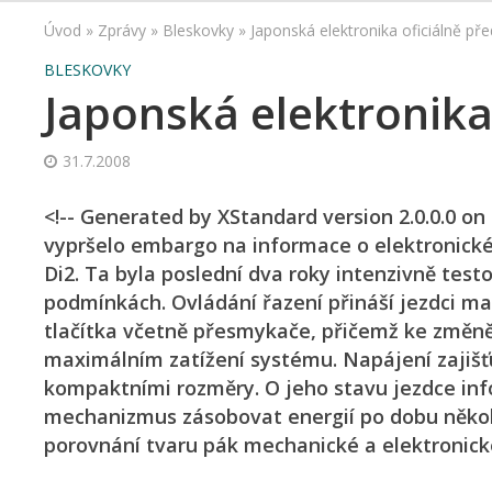
Úvod
»
Zprávy
»
Bleskovky
»
Japonská elektronika oficiálně př
BLESKOVKY
Japonská elektronika
31.7.2008
<!-- Generated by XStandard version 2.0.0.0 o
vypršelo embargo na informace o elektronick
Di2. Ta byla poslední dva roky intenzivně test
podmínkách. Ovládání řazení přináší jezdci m
tlačítka včetně přesmykače, přičemž ke změně 
maximálním zatížení systému. Napájení zajišťu
kompaktními rozměry. O jeho stavu jezdce info
mechanizmus zásobovat energií po dobu několi
porovnání tvaru pák mechanické a elektronické