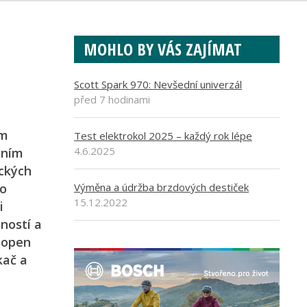
MOHLO BY VÁS ZAJÍMAT
Scott Spark 970: Nevšední univerzál
před 7 hodinami
em
Test elektrokol 2025 – každý rok lépe
4.6.2025
ením
ických
ho
Výměna a údržba brzdových destiček
15.12.2022
i
ností a
hopen
kač a