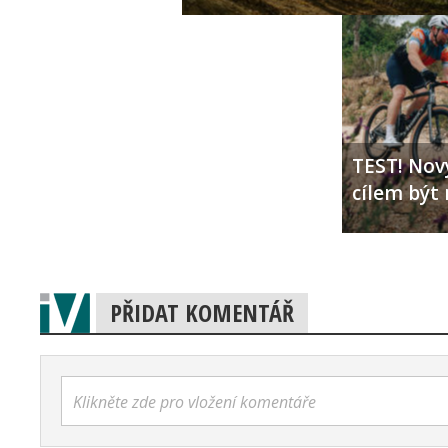
TEST! Nový
cílem být 
PŘIDAT KOMENTÁŘ
Klikněte zde pro vložení komentáře