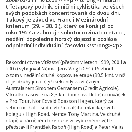
2008-03-31T19:45:02 --> <p><strong>Tradiční
tříetapový podnik, silničřní cyklistika ve všech
svých podobách koncentrovaná do dvou dní.
Takový je závod ve Francii Mezinárodní
kriterium (29. – 30. 3.), který se koná již od
roku 1927 a zahrnuje sobotní rovinatou etapu,
nedělní dopoledne horský dojezd a posléze
odpolední individuální časovku.</strong></p>
Rekordní čtvrté vítězství (předtím v letech 1999, 2004 a
2007) vybojoval Němec Jens Voigt (CSC). Rozhodl
o tom v nedělní druhé, kopcovité etapě (98,5 km), v níž
dojel druhý jen o čtyři sekundy za vítězným
Australanem Simonem Gerransem (Credit Agricole).
V krátké časovce na 8,3 km dominoval letošní nováček
v Pro Tour, Nor Edvald Boasson Hagen, který za
sebou nechal o sedm vteřin dalšího mladíka, svého
kolegu z High Road, Němce Tony Martina. Ve druhé
etapě v náročném terénu se ve výborném světle
představili František Raboň (High Road) a Peter Velits