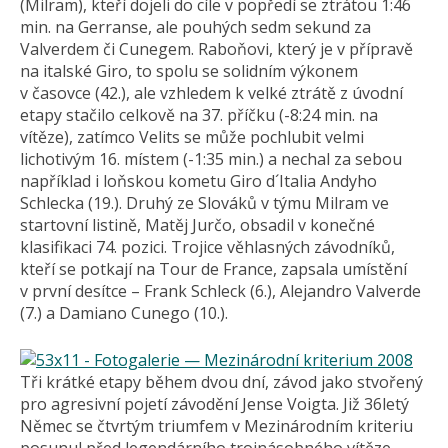
(Milram), kteří dojeli do cíle v popředí se ztrátou 1:46
min. na Gerranse, ale pouhých sedm sekund za
Valverdem či Cunegem. Raboňovi, který je v přípravě
na italské Giro, to spolu se solidním výkonem
v časovce (42.), ale vzhledem k velké ztrátě z úvodní
etapy stačilo celkově na 37. příčku (-8:24 min. na
vítěze), zatímco Velits se může pochlubit velmi
lichotivým 16. místem (-1:35 min.) a nechal za sebou
například i loňskou kometu Giro d´Italia Andyho
Schlecka (19.). Druhý ze Slováků v týmu Milram ve
startovní listině, Matěj Jurčo, obsadil v konečné
klasifikaci 74. pozici. Trojice věhlasných závodníků,
kteří se potkají na Tour de France, zapsala umístění
v první desítce – Frank Schleck (6.), Alejandro Valverde
(7.) a Damiano Cunego (10.).
Tři krátké etapy během dvou dní, závod jako stvořený
pro agresivní pojetí závodění Jense Voigta. Již 36letý
Němec se čtvrtým triumfem v Mezinárodním kriteriu