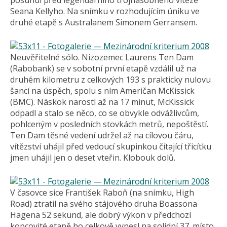
posunul před legendárního trojnásobného vítěze
Seana Kellyho. Na snímku v rozhodujícím úniku ve
druhé etapě s Australanem Simonem Gerransem.
Neuvěřitelné sólo. Nizozemec Laurens Ten Dam
(Rabobank) se v sobotní první etapě vzdálil už na
druhém kilometru z celkových 193 s prakticky nulovu
šancí na úspěch, spolu s ním Američan McKissick
(BMC). Náskok narostl až na 17 minut, McKissick
odpadl a stalo se něco, co se obvykle odvážlivcům,
pohlceným v posledních stovkách metrů, nepoštěstí.
Ten Dam těsné vedení udržel až na cílovou čáru,
vítězství uhájil před vedoucí skupinkou čítající třicítku
jmen uhájil jen o deset vteřin. Klobouk dolů.
V časovce sice František Raboň (na snímku, High
Road) ztratil na svého stájového druha Boassona
Hagena 52 sekund, ale dobrý výkon v předchozí
kopcovité etapě ho celkově vynesl na solidní 37. místo.