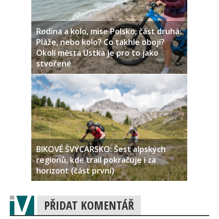
Rodina a kolo, mise Polsko, část druhá:
Pláže, nebo kolo? Co takhle obojí?
Okolí města Ustka je pro to jako
stvořené
BIKOVÉ ŠVÝCARSKO: Šest alpských
regionů, kde trail pokračuje i za
horizont (část první)
PŘIDAT KOMENTÁŘ