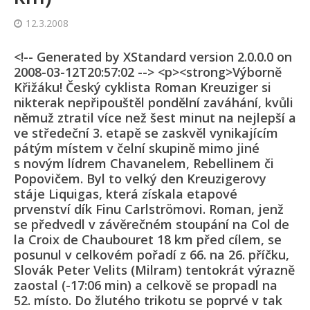
12.3.2008
<!-- Generated by XStandard version 2.0.0.0 on
2008-03-12T20:57:02 --> <p><strong>Výborně
Křižáku! Český cyklista Roman Kreuziger si
nikterak nepřipouštěl pondělní zaváhání, kvůli
němuž ztratil více než šest minut na nejlepší a
ve středeční 3. etapě se zaskvěl vynikajícím
pátým místem v čelní skupině mimo jiné
s novým lídrem Chavanelem, Rebellinem či
Popovičem. Byl to velký den Kreuzigerovy
stáje Liquigas, která získala etapové
prvenství dík Finu Carlströmovi. Roman, jenž
se předvedl v závěrečném stoupání na Col de
la Croix de Chaubouret 18 km před cílem, se
posunul v celkovém pořadí z 66. na 26. příčku,
Slovák Peter Velits (Milram) tentokrát výrazně
zaostal (-17:06 min) a celkově se propadl na
52. místo. Do žlutého trikotu se poprvé v tak