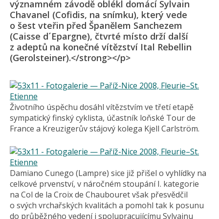
významném závodě oblékl domácí Sylvain
Chavanel (Cofidis, na snímku), který vede
o šest vteřin před Španělem Sanchezem
(Caisse d´Epargne), čtvrté místo drží další
z adeptů na konečné vítězství Ital Rebellin
(Gerolsteiner).</strong></p>
Životního úspěchu dosáhl vítězstvím ve třetí etapě
sympatický finský cyklista, účastník loňské Tour de
France a Kreuzigerův stájový kolega Kjell Carlström.
Damiano Cunego (Lampre) sice již přišel o vyhlídky na
celkové prvenství, v náročném stoupání I. kategorie
na Col de la Croix de Chaubouret však přesvědčil
o svých vrchařských kvalitách a pomohl tak k posunu
do průběžného vedení i spolupracujícímu Sylvainu