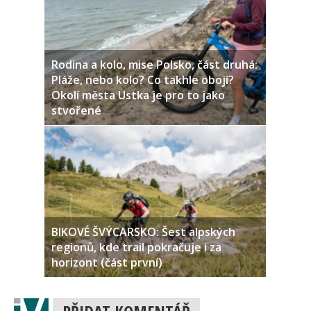
Rodina a kolo, mise Polsko, část druhá:
Pláže, nebo kolo? Co takhle obojí?
Okolí města Ustka je pro to jako
stvořené
BIKOVÉ ŠVÝCARSKO: Šest alpských
regionů, kde trail pokračuje i za
horizont (část první)