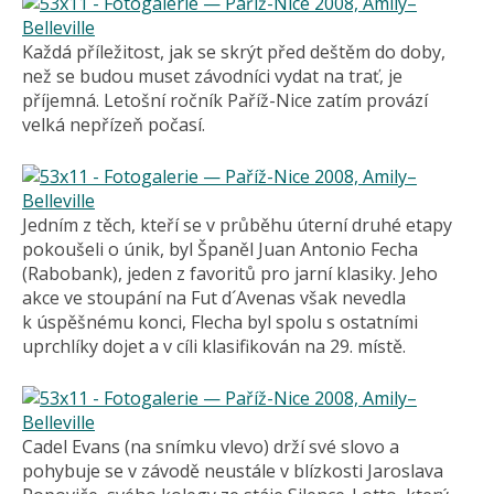
Každá příležitost, jak se skrýt před deštěm do doby,
než se budou muset závodníci vydat na trať, je
příjemná. Letošní ročník Paříž-Nice zatím provází
velká nepřízeň počasí.
Jedním z těch, kteří se v průběhu úterní druhé etapy
pokoušeli o únik, byl Španěl Juan Antonio Fecha
(Rabobank), jeden z favoritů pro jarní klasiky. Jeho
akce ve stoupání na Fut d´Avenas však nevedla
k úspěšnému konci, Flecha byl spolu s ostatními
uprchlíky dojet a v cíli klasifikován na 29. místě.
Cadel Evans (na snímku vlevo) drží své slovo a
pohybuje se v závodě neustále v blízkosti Jaroslava