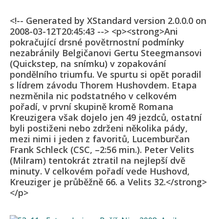
<!-- Generated by XStandard version 2.0.0.0 on
2008-03-12T20:45:43 --> <p><strong>Ani
pokračující drsné povětrnostní podmínky
nezabránily Belgičanovi Gertu Steegmansovi
(Quickstep, na snímku) v zopakování
pondělního triumfu. Ve spurtu si opět poradil
s lídrem závodu Thorem Hushovdem. Etapa
nezměnila nic podstatného v celkovém
pořadí, v první skupině kromě Romana
Kreuzigera však dojelo jen 49 jezdců, ostatní
byli postiženi nebo zdrženi několika pády,
mezi nimi i jeden z favoritů, Lucemburčan
Frank Schleck (CSC, –2:56 min.). Peter Velits
(Milram) tentokrát ztratil na nejlepší dvě
minuty. V celkovém pořadí vede Hushovd,
Kreuziger je průběžně 66. a Velits 32.</strong>
</p>