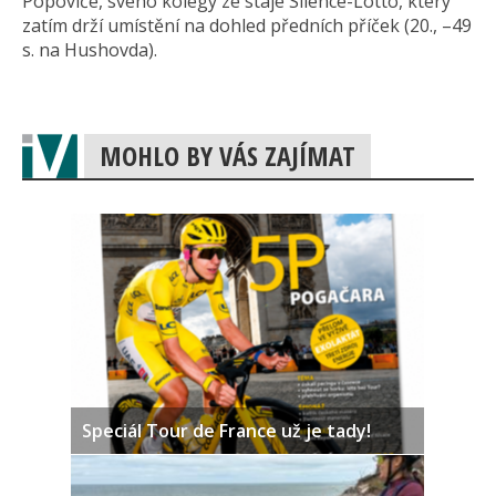
Popoviče, svého kolegy ze stáje Silence-Lotto, který
zatím drží umístění na dohled předních příček (20., –49
s. na Hushovda).
MOHLO BY VÁS ZAJÍMAT
Speciál Tour de France už je tady!