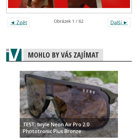
Obrázek 1 / 62
◄ Zpět
Další ►
MOHLO BY VÁS ZAJÍMAT
TEST: brýle Neon Air Pro 2.0
Phototronic Plus Bronze