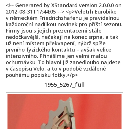
<!-- Generated by XStandard version 2.0.0.0 on
2012-08-31T17:44:05 --> <p>Veletrh Eurobike
v německém Friedrichshafenu je pravidelnou
každoroční nadílkou novinek pro příští sezonu.
Firmy jsou s jejich prezentacemi stále
nedočkavější, nečekají na konec srpna, a tak
už není místem překvapení, nýbrž spíše
prvního fyzického kontaktu – avšak velice
intenzivního. Přinášíme jen velmi malou
ochutnávku. To hlavní již zanedlouho najdete
v časopisu Velo, a to v podobě vzdálené
pouhému popisku fotky.</p>
1955_5267_full