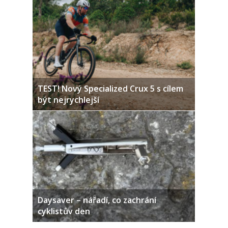
TEST! Nový Specialized Crux 5 s cílem
být nejrychlejší
Daysaver – nářadí, co zachrání
cyklistův den