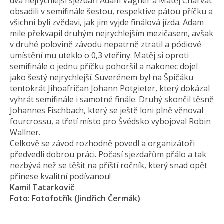
dva nejrychlejší sjezdaři Adam Vágner a Matěj Charvát
obsadili v semifinále šestou, respektive pátou příčku a
všichni byli zvědavi, jak jim vyjde finálová jízda. Adam
mile překvapil druhým nejrychlejším mezičasem, avšak
v druhé polovině závodu nepatrně ztratil a pódiové
umístění mu uteklo o 0,3 vteřiny. Matěj si oproti
semifinále o jednu příčku pohoršil a nakonec dojel
jako šestý nejrychlejší. Suverénem byl na Špičáku
tentokrát Jihoafričan Johann Potgieter, který dokázal
vyhrát semifinále i samotné finále. Druhý skončil těsně
Johannes Fischbach, který se ještě loni plně věnoval
fourcrossu, a třetí místo pro Švédsko vybojoval Robin
Wallner.
Celkově se závod rozhodně povedl a organizátoři
předvedli dobrou práci. Počasí sjezdařům přálo a tak
nezbývá než se těšit na příští ročník, který snad opět
přinese kvalitní podívanou!
Kamil Tatarkovič
Foto: Fotofotřík (Jindřich Čermák)