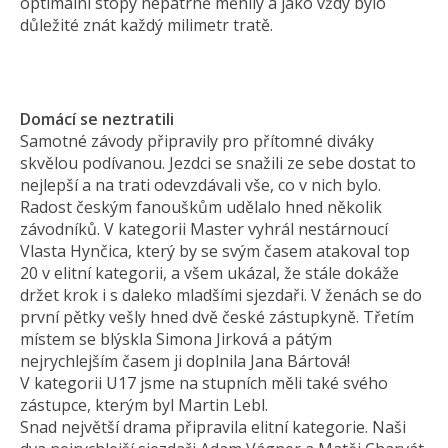
optimální stopy nepatrně měnily a jako vždy bylo
důležité znát každý milimetr tratě.
Domácí se neztratili
Samotné závody připravily pro přítomné diváky
skvělou podívanou. Jezdci se snažili ze sebe dostat to
nejlepší a na trati odevzdávali vše, co v nich bylo.
Radost českým fanouškům udělalo hned několik
závodníků. V kategorii Master vyhrál nestárnoucí
Vlasta Hynčica, který by se svým časem atakoval top
20 v elitní kategorii, a všem ukázal, že stále dokáže
držet krok i s daleko mladšími sjezdaři. V ženách se do
první pětky vešly hned dvě české zástupkyně. Třetím
místem se blýskla Simona Jirková a pátým
nejrychlejším časem ji doplnila Jana Bártová!
V kategorii U17 jsme na stupních měli také svého
zástupce, kterým byl Martin Lebl.
Snad největší drama připravila elitní kategorie. Naši