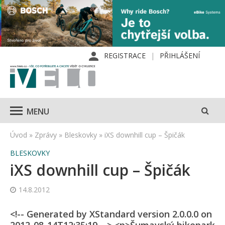
REGISTRACE
PŘIHLÁŠENÍ
MENU
Úvod
»
Zprávy
»
Bleskovky
»
iXS downhill cup – Špičák
BLESKOVKY
iXS downhill cup – Špičák
14.8.2012
<!-- Generated by XStandard version 2.0.0.0 on