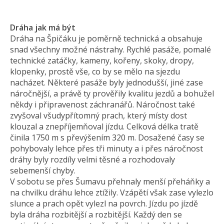
Dráha jak má být
Dráha na Špičáku je poměrně technická a obsahuje
snad všechny možné nástrahy. Rychlé pasáže, pomalé
technické zatáčky, kameny, kořeny, skoky, dropy,
klopenky, prostě vše, co by se mělo na sjezdu
nacházet. Některé pasáže byly jednodušší, jiné zase
náročnější, a právě ty prověřily kvalitu jezdů a bohužel
někdy i připravenost záchranářů. Náročnost také
zvyšoval všudypřítomný prach, který místy dost
klouzal a znepříjemňoval jízdu. Celková délka tratě
činila 1750 m s převýšením 320 m. Dosažené časy se
pohybovaly lehce přes tři minuty a i přes náročnost
dráhy byly rozdíly velmi těsné a rozhodovaly
sebemenší chyby.
V sobotu se přes Šumavu přehnaly menší přeháňky a
na chvilku dráhu lehce ztížily. Vzápětí však zase vylezlo
slunce a prach opět vylezl na povrch. Jízdu po jízdě
byla dráha rozbitější a rozbitější. Každý den se