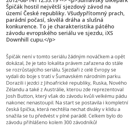
2012-08-14T12:35:19 --> <p>Šumavský bikepark
Špičák hostil největší sjezdový závod na
území České republiky. Všudypřítomný prach,
parádní počasí, skvělá dráha a slušná
konkurence. To je charakteristika pátého
závodu evropského seriálu ve sjezdu, iXS
Downhill cupu.</p>
Špičák není v tomto seriálu žádným nováčkem a opět
dokázal, že je tato lokalita právem zařazena do stále
se rozrůstajícího seriálu. Sjezdaři z celé Evropy se
vydali do boje s tratí v Šumavském národním parku.
Dorazili i jezdci z Jihoafrické republiky, Ruska, Nového
Zélandu a také z Austrálie, kterou zde reprezentoval
Josh Button, který však do závodu kvůli velkému pádu
nakonec nenastoupil. Na start se postavila i kompletní
česká špička, která nechtěla nechat diváky v klidu a
snažila se tu předvést v plné parádě. Celkem bylo do
závodu přihlášeno kolem 300 závodníků!