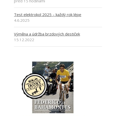
před 15 hodinami
Test elektrokol 2025 – každý rok lépe
4.6.2025
Výměna a údržba brzdových destiček
15.12.2022