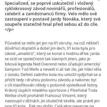
Specialized, se poprvé uskutečnil i vložený
cyklokrosový závod novinářů, profesionálů,
celebrit a zaměstnanců firmy. Velo mělo své
zastoupení v postavě Jardy Nováka, který své
soupeře statečně hnal před sebou až do cíle.
</p>
Původně se mělo jet jen na tři okruhy, na což někteří
důvěřivci doplatili a došel jim dech, tři kola byla pro
závod „amatérů“, který se konal o hodinu dříve. Jarda
se ocitl ve společnosti tak slavných jmen, jako je
biková legenda Ned Overend nebo úřadující americký
šampion Tod Wells a nevedl si až tak zle, jak hlásí věta
z úvodu. Defekt zadního kola mu umožil vydýchat se a
přežít tedy i druhou polovinu závodu a nakonec byl
v cíli klasifikován někdy v polovině výsledkové listiny.
Krásný úspěch mladého sportovce z Plzeňska! Toda
Wellse chvíli proháněl Francouz Vincent, který
nastoupil v džínách. Jel skutečně skvěle, ale právě jen
ona tři kola… Pak mu došlo. Celá akce navazuje na