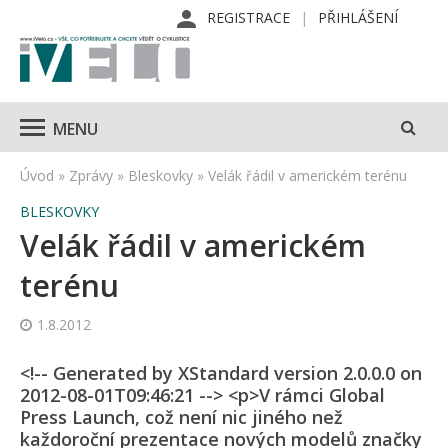
REGISTRACE
PŘIHLÁŠENÍ
MENU
Úvod
»
Zprávy
»
Bleskovky
»
Velák řádil v americkém terénu
BLESKOVKY
Velák řádil v americkém
terénu
1.8.2012
<!-- Generated by XStandard version 2.0.0.0 on
2012-08-01T09:46:21 --> <p>V rámci Global
Press Launch, což není nic jiného než
každoroční prezentace nových modelů značky