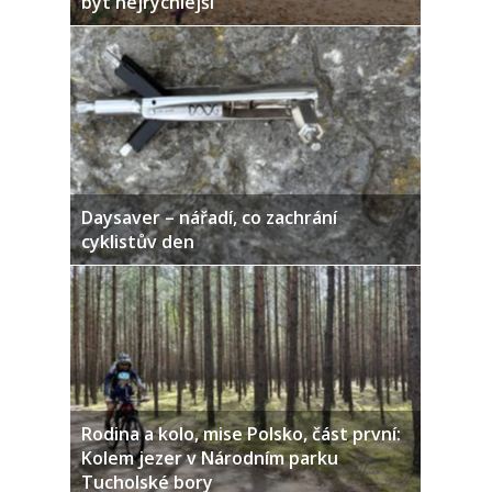
být nejrychlejší
Daysaver – nářadí, co zachrání
cyklistův den
Rodina a kolo, mise Polsko, část první:
Kolem jezer v Národním parku
Tucholské bory