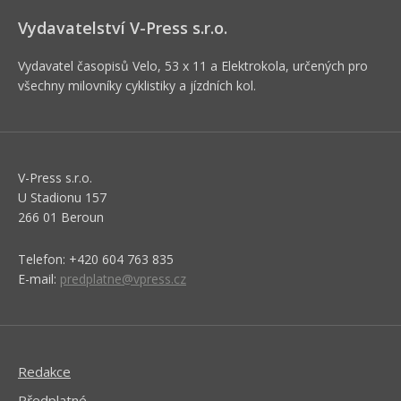
Vydavatelství V-Press s.r.o.
Vydavatel časopisů Velo, 53 x 11 a Elektrokola, určených pro
všechny milovníky cyklistiky a jízdních kol.
V-Press s.r.o.
U Stadionu 157
266 01 Beroun
Telefon: +420 604 763 835
E-mail:
predplatne@vpress.cz
Redakce
Předplatné