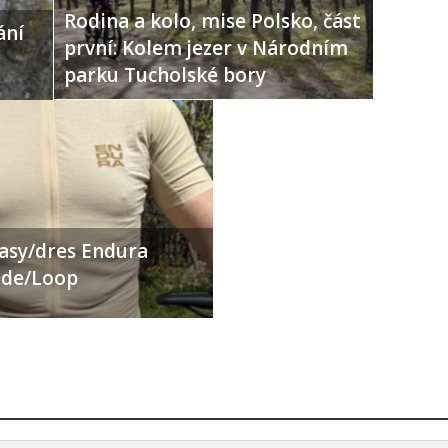
Rodina a kolo, mise Polsko, část
ání
první: Kolem jezer v Národním
parku Tucholské bory
ťasy/dres Endura
Ride/Loop