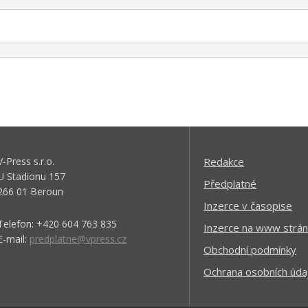
V-Press s.r.o.
Redakce
U Stadionu 157
Předplatné
266 01 Beroun
Inzerce v časopise
Telefon: +420 604 763 835
Inzerce na www strán
E-mail:
predplatne@vpress.cz
Obchodní podmínky
Ochrana osobních úda