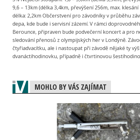
9,6 – 13km (délka 3,4km, převýšení 256m, max. klesání 
délka: 2,2km Občerstvení pro závodníky v průběhu zá
depa, kde bude i servisní zázemí. V rámci doprovodné
Berounce, připraven bude podvečerní koncert a pro n
sledování přenosů z olympijských her v Londýně. Závod
čtyřiadvacítku, ale i nastoupat při závodě nějaké ty vý
dvanáctihodinovku, případně i čtvrtinovou šestihodin
MOHLO BY VÁS ZAJÍMAT