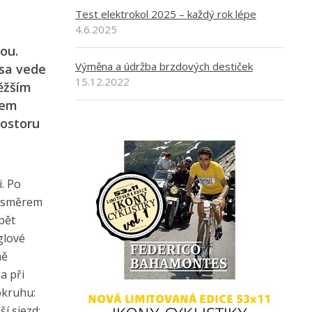
Test elektrokol 2025 – každý rok lépe
4.6.2025
ou.
Výměna a údržba brzdových destiček
asa vede
15.12.2022
ěžším
mem
rostoru
. Po
í směrem
pět
glové
ně
a při
okruhu:
í sjezd: