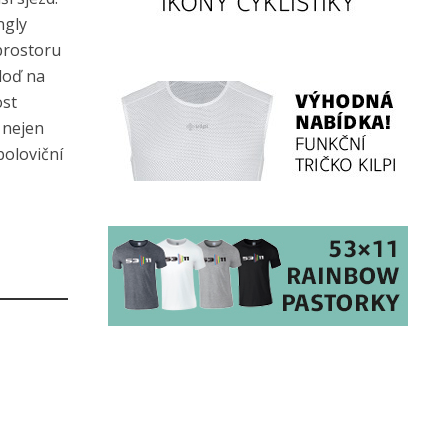
ngly
prostoru
loď na
ost
 nejen
poloviční