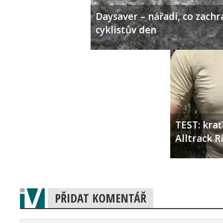
Daysaver – nářadí, co zachr
cyklistův den
TEST: kra
Alltrack 
PŘIDAT KOMENTÁŘ