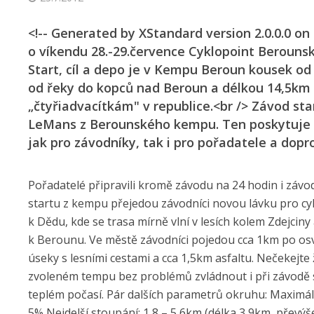
<!-- Generated by XStandard version 2.0.0.0 on
o víkendu 28.-29.července Cyklopoint Beroun
Start, cíl a depo je v Kempu Beroun kousek o
od řeky do kopců nad Beroun a délkou 14,5km
„čtyřiadvacítkám" v republice.<br /> Závod s
LeMans z Berounského kempu. Ten poskytuje p
jak pro závodníky, tak i pro pořadatele a dopr
Pořadatelé připravili kromě závodu na 24 hodin i závod
startu z kempu přejedou závodníci novou lávku pro cy
k Dědu, kde se trasa mírně vlní v lesích kolem Zdejcin
k Berounu. Ve městě závodníci pojedou cca 1km po osvě
úseky s lesními cestami a cca 1,5km asfaltu. Nečekejte 
zvoleném tempu bez problémů zvládnout i při závodě si
teplém počasí. Pár dalších parametrů okruhu: Maximál
5% Nejdelší stoupání: 1,8 – 5,6km (délka 3,9km, převýš