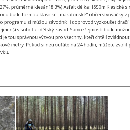
27%, průměrné klesání 8,3%) Asfalt délka: 1650m Klasické si
vodu bude formou klasické „maratonské“ občerstvovačky v 
ho programu si můžou závodníci i doprovod vyzkoušet dračí 
ejmenší v sobotu i dětský závod. Samozřejmostí bude možn
 je tou správnou výzvou pro všechny, kteří chtějí zvládnout
škové metry. Pokud si netroufáte na 24 hodin, můžete zvolit 
ovku.