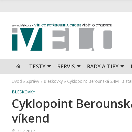
TESTY
SERVIS
RADY A TIPY
Úvod
»
Zprávy
»
Bleskovky
»
Cyklopoint Berounská 24MTB star
BLESKOVKY
Cyklopoint Berounsk
víkend
23.7.2012