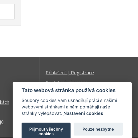
Příhlášení | Registrace
Kontaktní informace
Tato webová stránka používá cookies
Mapa stránek
Soubory cookies vám usnadňují práci s našimi
kách
webovými stránkami a nám pomáhají naše
stránky vylepšovat.
Nastavení cookies
jů
Přijmout všechny
Pouze nezbytné
cookies