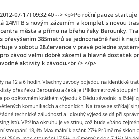
 2012-07-17T09:32:40 --> <p>Po roční pauze startuje
ská 24MTB s novým zázemím a komplet s novou tras
d centra města a přímo na břehu řeky Berounky. Tr
 s převýšením 385metrů se jednoznačně řadí k nejt
tartuje v sobotu 28.července v pravé poledne systé
ro závod velmi dobré zázemí a hlavně dostatek p
ovodné aktivity k závodu.<br /> </p>
y na 12 a 6 hodin. Všechny závody pojedou na identické trati
klisty přes řeku Berounku a čeká je tříkilometrové stoupán
y a po opětovném krátkém výjezdu k Dědu závodníci sjíždějí z
tlených komunikacích a chodnících. Na trase se střídají sin
žádné technické záludnosti a i dlouhý výjezd se dá při správ
nglistů. Většina okruhu je ve stínu, což bude vítáno zejmén
ní stoupání: 18,4% Maximální klesání: 27% Průměrný sklon 
ení 256m, max. stoupání 17,5%, průměrný sklon 7,1%) Nejdelš