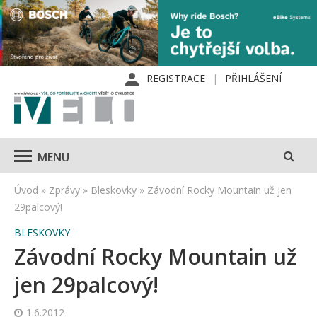
REGISTRACE
PŘIHLÁŠENÍ
MENU
Úvod
»
Zprávy
»
Bleskovky
»
Závodní Rocky Mountain už jen
29palcový!
BLESKOVKY
Závodní Rocky Mountain už
jen 29palcový!
1.6.2012