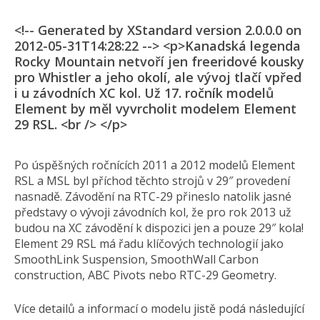
<!-- Generated by XStandard version 2.0.0.0 on
2012-05-31T14:28:22 --> <p>Kanadská legenda
Rocky Mountain netvoří jen freeridové kousky
pro Whistler a jeho okolí, ale vývoj tlačí vpřed
i u závodních XC kol. Už 17. ročník modelů
Element by měl vyvrcholit modelem Element
29 RSL. <br /> </p>
Po úspěšných ročnících 2011 a 2012 modelů Element
RSL a MSL byl příchod těchto strojů v 29″ provedení
nasnadě. Závodění na RTC-29 přineslo natolik jasné
představy o vývoji závodních kol, že pro rok 2013 už
budou na XC závodění k dispozici jen a pouze 29″ kola!
Element 29 RSL má řadu klíčových technologií jako
SmoothLink Suspension, SmoothWall Carbon
construction, ABC Pivots nebo RTC-29 Geometry.
Více detailů a informací o modelu jistě podá následující