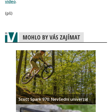
video
.
(pš)
MOHLO BY VÁS ZAJÍMAT
Scott Spark 970: Nevšední univerzál