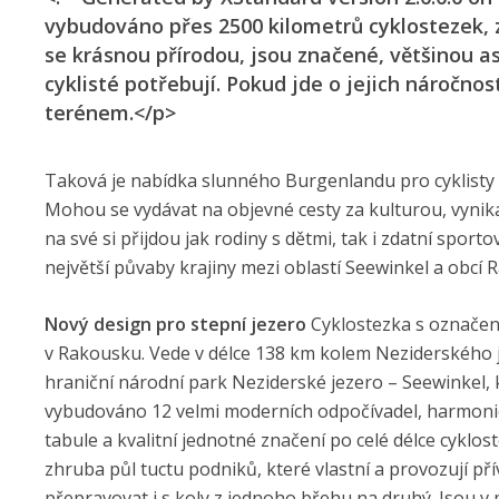
vybudováno přes 2500 kilometrů cyklostezek, z 
se krásnou přírodou, jsou značené, většinou a
cyklisté potřebují. Pokud jde o jejich náročn
terénem.</p>
Taková je nabídka slunného Burgenlandu pro cyklisty 
Mohou se vydávat na objevné cesty za kulturou, vynika
na své si přijdou jak rodiny s dětmi, tak i zdatní sport
největší půvaby krajiny mezi oblastí Seewinkel a obcí 
Nový design pro stepní jezero
Cyklostezka s označením
v Rakousku. Vede v délce 138 km kolem Neziderského j
hraniční národní park Neziderské jezero – Seewinkel, k
vybudováno 12 velmi moderních odpočívadel, harmonick
tabule a kvalitní jednotné značení po celé délce cyklost
zhruba půl tuctu podniků, které vlastní a provozují př
přepravovat i s koly z jednoho břehu na druhý. Jsou v