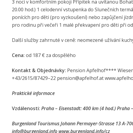
3 noci v komfortním pokoji Přípitek na uvítanou Boha
20.00 hod.) 1 celodenní vstupenka do Slunečních termá
ponících pro děti (pro vyzkoušení) nebo zapůjčení jízdní
pro rodinu při večeři 1 malé překvapení pro děti při o
Další služby zahrnuté v ceně: neomezené užívání kuchy
Cena:
od 187 € za dospělého
Kontakt & Objednávky:
Pension Apfelhof**** Wiesen
+43/2615/87429–22 pension@apfelhof.at www.apfelho
Praktické informace
Vzdálenosti:
Praha – Eisenstadt: 400 km (4 hod.) Praha 
Burgenland Tourismus Johann Permayer-Strasse 13 A-700
info@burgenlan­d.info www.burgenland.info/cz