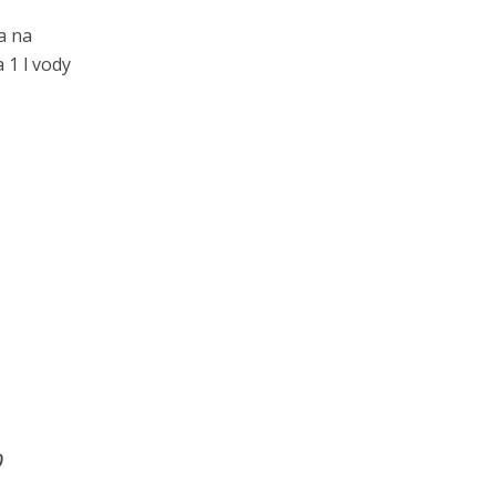
a na
 1 l vody
0