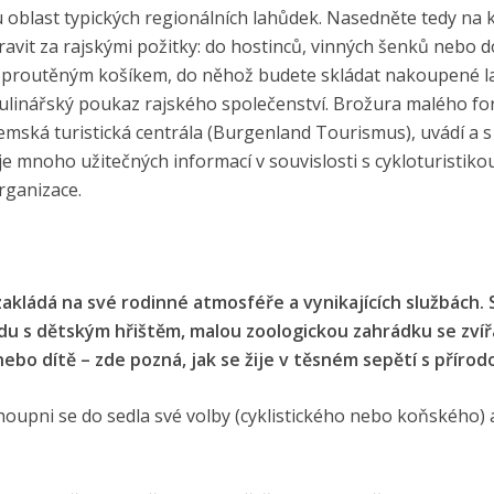
 oblast typických regionálních lahůdek. Nasedněte tedy na 
ravit za rajskými požitky: do hostinců, vinných šenků nebo d
né proutěným košíkem, do něhož budete skládat nakoupené l
ý kulinářský poukaz rajského společenství. Brožura malého f
mská turistická centrála (Burgenland Tourismus), uvádí a s
e mnoho užitečných informací v souvislosti s cykloturistikou
rganizace.
akládá na své rodinné atmosféře a vynikajících službách.
u s dětským hřištěm, malou zoologickou zahrádku se zví
nebo dítě – zde pozná, jak se žije v těsném sepětí s přírod
oupni se do sedla své volby (cyklistického nebo koňského) a