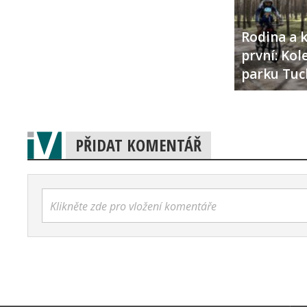
Rodina a k
první: Ko
parku Tuc
PŘIDAT KOMENTÁŘ
Klikněte zde pro vložení komentáře