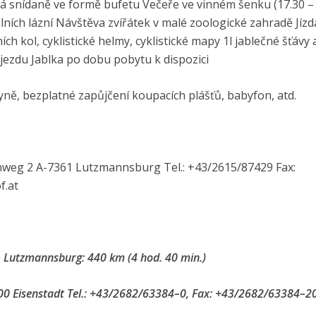
tá snídaně ve formě bufetu Večeře ve vinném šenku (17.30 –
lních lázní Návštěva zvířátek v malé zoologické zahradě Jízd
ch kol, cyklistické helmy, cyklistické mapy 1l jablečné šťávy a
djezdu Jablka po dobu pobytu k dispozici
ně, bezplatné zapůjčení koupacích plášťů, babyfon, atd.
weg 2 A-7361 Lutzmannsburg Tel.: +43/2615/87429 Fax:
f.at
– Lutzmannsburg: 440 km (4 hod. 40 min.)
0 Eisenstadt Tel.: +43/2682/63384–0, Fax: +43/2682/63384–2