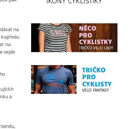
ydávat na
e kupředu
at: na
e vejde
ího
ujících
enku a
nlandu,