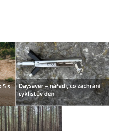
Daysaver – nářadí, co zachrání
 5 s
cyklistův den