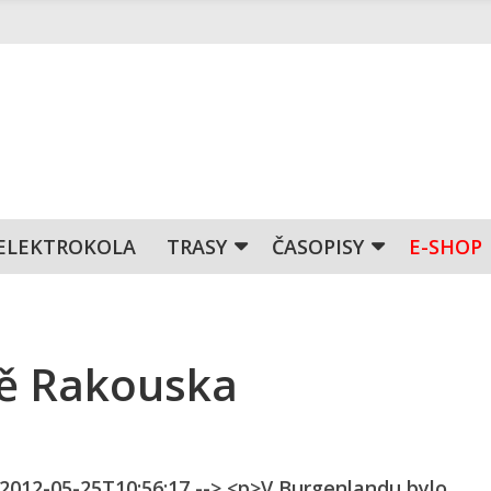
ELEKTROKOLA
TRASY
ČASOPISY
E-SHOP
ně Rakouska
 2012-05-25T10:56:17 --> <p>V Burgenlandu bylo