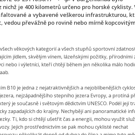
nichž je 400 kilometrů určeno pro horské cyklisty.
sfaltované a vybavené veškerou infrastrukturou, k
ost, vedou převážně po rovině nebo mírně kopcovitý
všech věkových kategorií a všech stupňů sportovní zdatnost
jícím jídlem, skvělým vínem, lázeňskými požitky, přírodními 
ovci nebo i výletníci, kteří chtějí během jen několika málo hod
Raab.
 B10 je jedna z nejatraktiv­nějších a nejoblíbenějších cykl
ezera, nejzápadnějšího stepního jezera Evropy, a protíná p
terý je současně i světovým dědictvím UNESCO. Podél její tr
y zapadajících do krajiny. Nechybějí ani panoramatické in
ezky. Ti, kdo si chtějí ušetřit čas a energii, mohou využít slu
ívozy. Jejich prostřednictvím se pak mohou cyklisté nechat
 provozu několikrát denně od dubna do října a mimo tyto mě