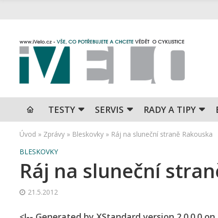
TESTY
SERVIS
RADY A TIPY
Úvod
»
Zprávy
»
Bleskovky
»
Ráj na sluneční straně Rakouska
BLESKOVKY
Ráj na sluneční stra
21.5.2012
<!-- Generated by XStandard version 2.0.0.0 on