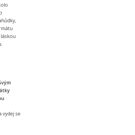
kolo
o
ahůdky,
ormátu
 láskou
.
 Svým
řátky
ou
 vydej se