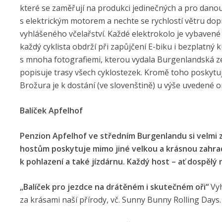
které se zaměřují na produkci jedinečných a pro danou
s elektrickým motorem a nechte se rychlostí větru dop
vyhlášeného včelařství. Každé elektrokolo je vybave
každý cyklista obdrží při zapůjčení E-biku i bezplatn
s mnoha fotografiemi, kterou vydala Burgenlandská ze
popisuje trasy všech cyklostezek. Kromě toho poskytuj
Brožura je k dostání (ve slovenštině) u výše uvedené o
Balíček Apfelhof
Penzion Apfelhof ve středním Burgenlandu si velmi z
hostům poskytuje mimo jiné velkou a krásnou zahrad
k pohlazení a také jízdárnu. Každý host – ať dospělý 
„Balíček pro jezdce na drátěném i skutečném oři“
Vyh
za krásami naší přírody, vč. Sunny Bunny Rolling Days.