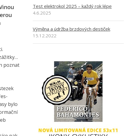
Test elektrokol 2025 – každý rok lépe
 Vinou
4.6.2025
terou
m
Výměna a údržba brzdových destiček
15.12.2022
i.
zážitky…
in poznat
ostezek
řes-
asy bylo
formační
žeb
síce pak