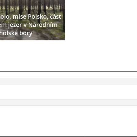
olo, mise Polsko, část
lem jezer v Národním
holské bory