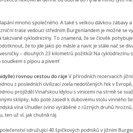
šlapání mnoho společného. A také s velkou dávkou zábavy a
ezniční trase vedoucí středním Burgenlandem je možné se v
na takzvané cyklodrezíny. To znamená, že se člověk pohybuj
dotknout, že to jde jako po másle a navíc je stále nač se dív
 vesničky – dlouhých 23 kilometrů požitků! Na cyklodrezínu s
á soudkem s pípou a pivem!
nidylle) rovnou cestou do ráje
V přírodních rezervacích jižn
ednou z posledních civilizací zcela nedotčených řek v Evropě,
ednou projížděl Vinařskou idylou s vinicemi na strmě se svaž
innými sklípky, kdo poté zasedl k dubovému stolu vinného š
landská vína Uhudler (víno vyráběné z různých druhů hroznů,
ten už ví, jak chutná ráj.
společenství sdružující 40 špičkových podniků v jižním Burge