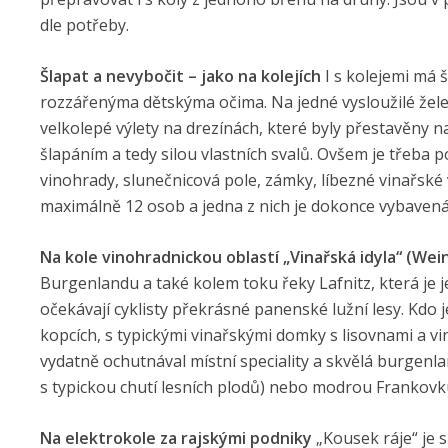
dle potřeby.
Šlapat a nevybočit – jako na kolejích
I s kolejemi má 
rozzářenýma dětskýma očima. Na jedné vysloužilé žel
velkolepé výlety na drezínách, které byly přestavěny 
šlapáním a tedy silou vlastních svalů. Ovšem je třeba po
vinohrady, slunečnicová pole, zámky, líbezné vinařské
maximálně 12 osob a jedna z nich je dokonce vybaven
Na kole vinohradnickou oblastí „Vinařská idyla“ (Wei
Burgenlandu a také kolem toku řeky Lafnitz, která je j
očekávají cyklisty překrásné panenské lužní lesy. Kdo j
kopcích, s typickými vinařskými domky s lisovnami a v
vydatně ochutnával místní speciality a skvělá burgen
s typickou chutí lesních plodů) nebo modrou Frankovku, 
Na elektrokole za rajskými podniky
„Kousek ráje“ je 