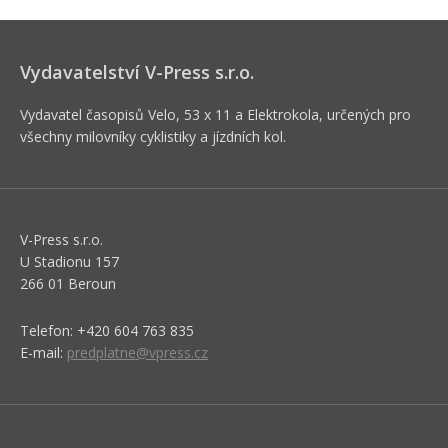
Vydavatelství V-Press s.r.o.
Vydavatel časopisů Velo, 53 x 11 a Elektrokola, určených pro
všechny milovníky cyklistiky a jízdních kol.
V-Press s.r.o.
U Stadionu 157
266 01 Beroun
Telefon: +420 604 763 835
E-mail:
predplatne@vpress.cz