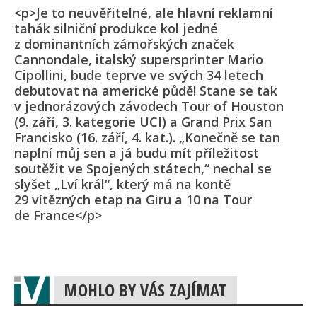
<p>Je to neuvěřitelné, ale hlavní reklamní
tahák silniční produkce kol jedné
z dominantních zámořských značek
Cannondale, italský supersprinter Mario
Cipollini, bude teprve ve svých 34 letech
debutovat na americké půdě! Stane se tak
v jednorázových závodech Tour of Houston
(9. září, 3. kategorie UCI) a Grand Prix San
Francisko (16. září, 4. kat.). „Konečně se tan
naplní můj sen a já budu mít příležitost
soutěžit ve Spojených státech,“ nechal se
slyšet „Lví král“, který má na kontě
29 vítězných etap na Giru a 10 na Tour
de France</p>
MOHLO BY VÁS ZAJÍMAT