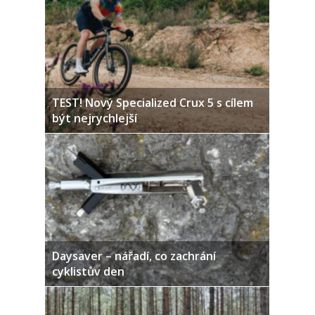
TEST! Nový Specialized Crux 5 s cílem
být nejrychlejší
Daysaver – nářadí, co zachrání
cyklistův den