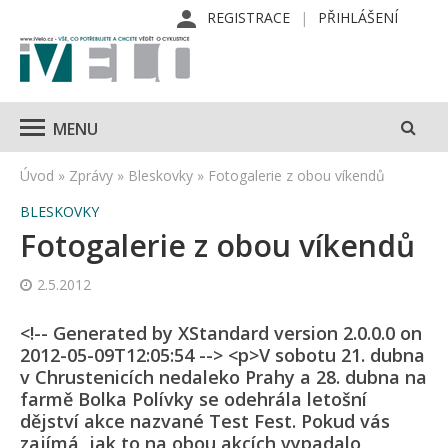
REGISTRACE
PŘIHLÁŠENÍ
MENU
Úvod
»
Zprávy
»
Bleskovky
»
Fotogalerie z obou víkendů
BLESKOVKY
Fotogalerie z obou víkendů
2.5.2012
<!-- Generated by XStandard version 2.0.0.0 on
2012-05-09T12:05:54 --> <p>V sobotu 21. dubna
v Chrustenicích nedaleko Prahy a 28. dubna na
farmě Bolka Polívky se odehrála letošní
dějství akce nazvané Test Fest. Pokud vás
zajímá, jak to na obou akcích vypadalo,