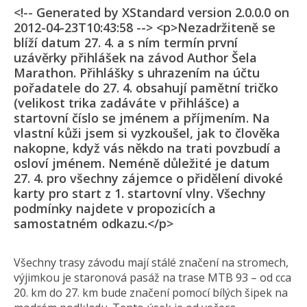
<!-- Generated by XStandard version 2.0.0.0 on
2012-04-23T10:43:58 --> <p>Nezadržiteně se
blíží datum 27. 4. a s ním termín první
uzávěrky přihlášek na závod Author Šela
Marathon. Přihlášky s uhrazením na účtu
pořadatele do 27. 4. obsahují pamětní tričko
(velikost trika zadáváte v přihlášce) a
startovní číslo se jménem a příjmením. Na
vlastní kůži jsem si vyzkoušel, jak to člověka
nakopne, když vás někdo na trati povzbudí a
osloví jménem. Neméně důležité je datum
27. 4. pro všechny zájemce o přidělení divoké
karty pro start z 1. startovní vlny. Všechny
podmínky najdete v propozicích a
samostatném odkazu.</p>
Všechny trasy závodu mají stálé značení na stromech,
výjimkou je staronová pasáž na trase MTB 93 – od cca
20. km do 27. km bude značení pomocí bílých šipek na