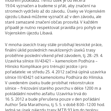
modrém podkladu. Tento úsek je od večera
19.04. vyznačen a budeme si přát, aby značení na
stromech vydrželo až do závodu.. Úseky ve Vojenském
újezdu Libavá můžeme vyznačit až v den závodu, ale
staré zamazané značení občas prosvítá. V každém
případě je nutno respektovat pravidla pro pohyb ve
Vojenském újezdu Libavá.
V mnoha úsecích trasy stále probíhají lesnické práce,
finální úklid posledních neuklizených úseků trasy
proběhne poslední víkend před závodem, tj. 28.-29. 4.
Uzavírka silnice III/43421 – kamenolom Podhúra –
Hlinsko Komplikace pro trénující jezdce i pro
pořadatele: ve středu 25. 4. 2012 začíná úplná uzavírka
silnice III/43421 od kamenolomu Podhúra do Hlinska.
V uvedeném úseku bude probíhat rekonstrukce
silnice – frézování starého povrchu v délce 1200 m a
pokládádní nového asfaltu. Uzavírka trvá do
16. 5. 2012 a bude přerušena pouze v den pořádání
Author Šela Marathonu, tj. 5. 5. v době 8.00–12.00 hod.
Jedná se úsek nájezdu trasy MTB 93 km do terénu.