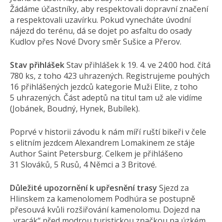
Žádáme účastníky, aby respektovali dopravní značení
a respektovali uzavírku. Pokud vynecháte úvodní
nájezd do terénu, dá se dojet po asfaltu do osady
Kudlov přes Nové Dvory směr Sušice a Přerov.
Stav přihlášek
Stav přihlášek k 19. 4. ve 24:00 hod. čítá
780 ks, z toho 423 uhrazených. Registrujeme pouhých
16 přihlášených jezdců kategorie Muži Elite, z toho
5 uhrazených. Část adeptů na titul tam už ale vidíme
(Jobánek, Boudný, Hynek, Bubílek).
Poprvé v historii závodu k nám míří ruští bikeři v čele
s elitním jezdcem Alexandrem Lomakinem ze stáje
Author Saint Petersburg. Celkem je přihlášeno
31 Slováků, 5 Rusů, 4 Němci a 3 Britové.
Důležité upozornění k upřesnění trasy
Sjezd za
Hlinskem za kamenolomem Podhúra se postupně
přesouvá kvůli rozšiřování kamenolomu. Dojezd na
„vracák“ před modrou turistickou značkou na úzkém