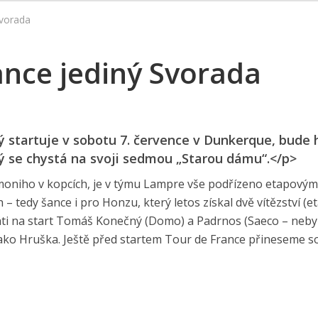
Svorada
ance jediný Svorada
ý startuje v sobotu 7. července v Dunkerque, bude h
erý se chystá na svoji sedmou „Starou dámu“.</p>
Simoniho v kopcích, je v týmu Lampre vše podřízeno etapovým
 – tedy šance i pro Honzu, který letos získal dvě vítězství (e
idáti na start Tomáš Konečný (Domo) a Padrnos (Saeco – neby
ě jako Hruška. Ještě před startem Tour de France přineseme s