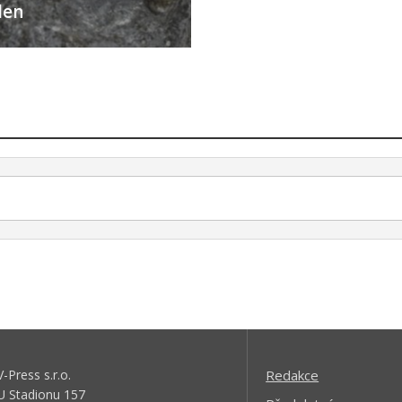
den
V-Press s.r.o.
Redakce
U Stadionu 157