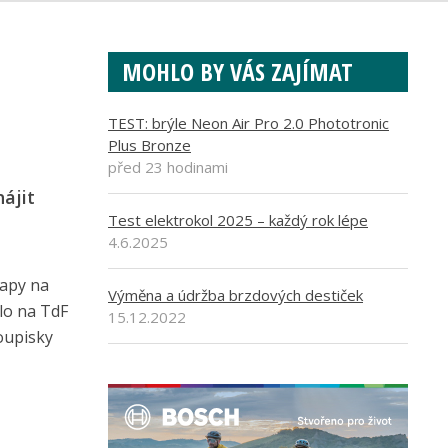
MOHLO BY VÁS ZAJÍMAT
TEST: brýle Neon Air Pro 2.0 Phototronic
Plus Bronze
před 23 hodinami
ájit
Test elektrokol 2025 – každý rok lépe
4.6.2025
tapy na
Výměna a údržba brzdových destiček
lo na TdF
15.12.2022
oupisky