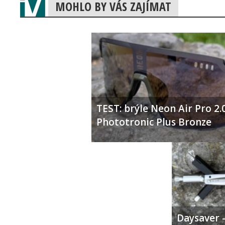
MOHLO BY VÁS ZAJÍMAT
TEST: brýle Neon Air Pro 2.
Phototronic Plus Bronze
Daysaver –