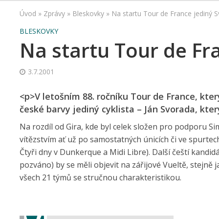
Úvod
»
Zprávy
»
Bleskovky
»
Na startu Tour de France jediný 
BLESKOVKY
Na startu Tour de Fr
3.7.2001
<p>V letošním 88. ročníku Tour de France, kter
české barvy jediný cyklista – Ján Svorada, kt
Na rozdíl od Gira, kde byl celek složen pro podporu 
vítězstvím ať už po samostatných únicích či ve spurtech
Čtyři dny v Dunkerque a Midi Libre). Další čeští kand
pozváno) by se měli objevit na zářijové Vueltě, stejn
všech 21 týmů se stručnou charakteristikou.