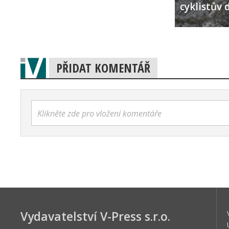
cyklistův 
PŘIDAT KOMENTÁŘ
Klikněte zde pro vložení komentáře
Vydavatelství V-Press s.r.o.