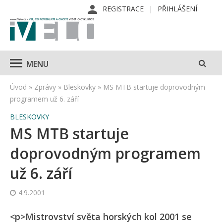
REGISTRACE
PŘIHLÁŠENÍ
MENU
Úvod
»
Zprávy
»
Bleskovky
»
MS MTB startuje doprovodným
programem už 6. září
BLESKOVKY
MS MTB startuje
doprovodným programem
už 6. září
4.9.2001
<p>Mistrovství světa horských kol 2001 se