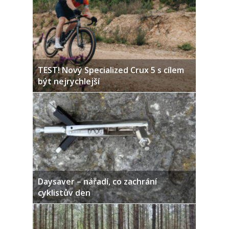
TEST! Nový Specialized Crux 5 s cílem
být nejrychlejší
Daysaver – nářadí, co zachrání
cyklistův den