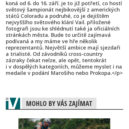
koná od 6. do 16. září. je to již potřetí, co hostí
světový šampionát nejbikovější z amerických
států Coloradu a podruhé, co je dejištěm
nejvyššího světového klání Vail. přiložené
fotografi jsou ke shlédnutí také ja oficiálních
stránkách města. Bude to určitě zajímavá
podívaná a my máme ve hře několik
reprezentantů. Největší ambice mají sjezdaři
a trialisté. Od závodníků cross-country
zázraky čekat nelze, ale opět, tentokrát
i v dospělých kategoriích, můžeme myslet i na
medaile v podání Marošiho nebo Prokopa.</p>
MOHLO BY VÁS ZAJÍMAT