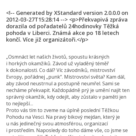
<!-- Generated by XStandard version 2.0.0.0 on
2012-03-27T15:28:14 --> <p>Překvapivá zpráva
dorazila od pořadatelů 24hodinovky Těžká
pohoda v Liberci. Známá akce po 18 letech
končí. Více již organizátoři.</p>
„Osmnáct let našich životů, spoustu krásných
i horkých okamžiků. Závod už vyladěný téměř
k dokonalosti. Co dál? Víc závodníků, mistrovství
Evropy, pořádnej „punk“. Mistrovství světa? Kam dál,
aby závod neustrnul a postupně neumřel. Sami se
necháme překvapit. Každopádně prý je umění najít ten
správný okamžik, kdy odejít, aby zůstalo v paměti jen
to nejlepší…
Proto vás tím to zveme na úplně poslední Těžkou
Pohodu na Vesci. Na pravý bikový mejdan, který je
u nás jedinečný svou atmosférou, organizací
i prostředím. Naposledy do toho dáme vše, co jsme se