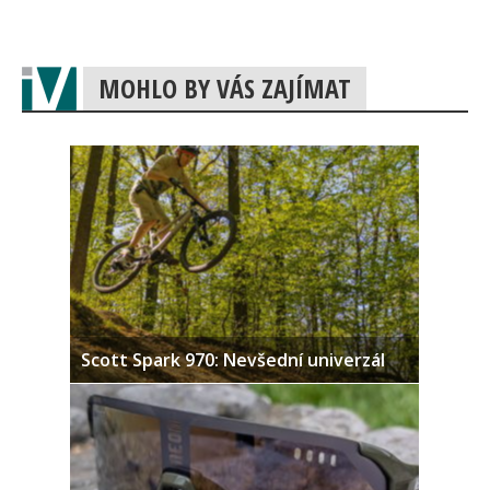
MOHLO BY VÁS ZAJÍMAT
Scott Spark 970: Nevšední univerzál