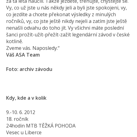
za ta léta naučili. Takže jezděte, trénujte, chystejte se.
Vy, co už jste u nás někdy jeli a byli jste spokojeni, vy,
co jezdíte a chcete překonat výsledky z minulých
ročníků, vy, co jste ještě nikdy nejeli a zatím jste ještě
nenašli odvahu do toho jít. Vy všichni máte poslední
šanci prožít-užít-přežít-zažít legendární závod v české
kotlině.
Zveme vás. Naposledy.“
Váš ASA Team
Foto: archiv závodu
Kdy, kde a v kolik
9.-10. 6. 2012
18. ročník
24hodin MTB TĚŽKÁ POHODA
Vesec u Liberce