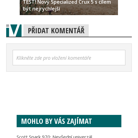
TEST! Nový Specialized Crux 5 s cílem
být nejrychlejší
PŘIDAT KOMENTÁŘ
Klikněte zde pro vložení komentáře
MOHLO BY VÁS ZAJÍMAT
Scott Spark 970: Nevšední univerzál