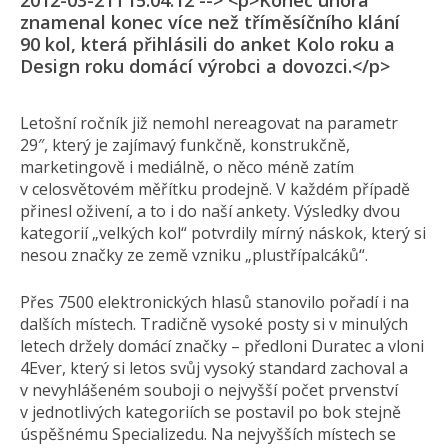
2012-03-21T15:04:12 --> <p>Konec února
znamenal konec více než tříměsíčního klání
90 kol, která přihlásili do anket Kolo roku a
Design roku domácí výrobci a dovozci.</p>
Letošní ročník již nemohl nereagovat na parametr
29″, který je zajímavý funkčně, konstrukčně,
marketingově i mediálně, o něco méně zatím
v celosvětovém měřítku prodejně. V každém případě
přinesl oživení, a to i do naší ankety. Výsledky dvou
kategorií „velkých kol“ potvrdily mírný náskok, který si
nesou značky ze země vzniku „plustřípalcáků“.
Přes 7500 elektronických hlasů stanovilo pořadí i na
dalších místech. Tradičně vysoké posty si v minulých
letech držely domácí značky – předloni Duratec a vloni
4Ever, který si letos svůj vysoký standard zachoval a
v nevyhlášeném souboji o nejvyšší počet prvenství
v jednotlivých kategoriích se postavil po bok stejně
úspěšnému Specializedu. Na nejvyšších místech se