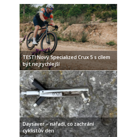
TEST! Nový Specialized Crux 5 s cílem
být nejrychlejší
Daysaver – nářadí, co zachrání
cyklistův den