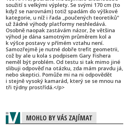
soužití s velkými výplety. Se svými 170 cm (to
když se narovnám) totiž spadám do výškové
kategorie, u níž i řada „poučených teoretiků"
už žádné výhody platformy neshledává.
Osobně naopak zastávám názor, že většina
výhod je dána samotným průměrem kol a
k výšce postavy v přímém vztahu není.
Samozřejmě je nutné dobře trefit geometrii,
což by ale u kola s podpisem Gary Fishera
neměl být problém. Od testu si tak mimo jiné
slibuji odpověď na otázku, zda mám pravdu já,
nebo skeptici. Pomůže mi na ni odpovědět
i stejně vysoký kamarád, který se se mnou na
tři týdny prostřídá.</p>
MOHLO BY VÁS ZAJÍMAT