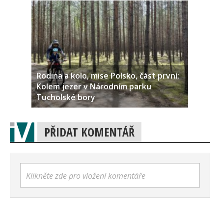
Rodina a kolo, mise Polsko, část první:
Kolem jezer v Národním parku
Tucholské bory
PŘIDAT KOMENTÁŘ
Klikněte zde pro vložení komentáře