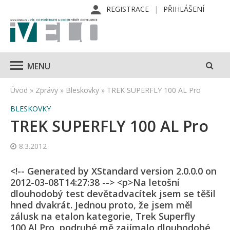
REGISTRACE
PŘIHLÁŠENÍ
MENU
Úvod
»
Zprávy
»
Bleskovky
»
TREK SUPERFLY 100 AL Pro
BLESKOVKY
TREK SUPERFLY 100 AL Pro
8.3.2012
<!-- Generated by XStandard version 2.0.0.0 on
2012-03-08T14:27:38 --> <p>Na letošní
dlouhodobý test devětadvacítek jsem se těšil
hned dvakrát. Jednou proto, že jsem měl
zálusk na etalon kategorie, Trek Superfly
100 Al Pro, podruhé mě zajímalo dlouhodobé