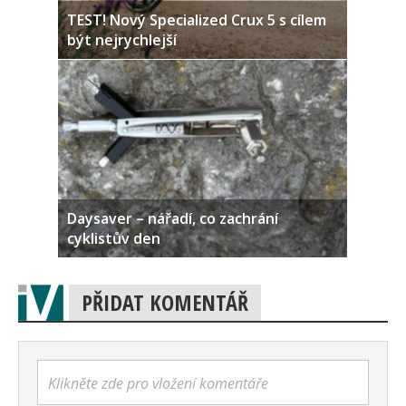
TEST! Nový Specialized Crux 5 s cílem
být nejrychlejší
Daysaver – nářadí, co zachrání
cyklistův den
PŘIDAT KOMENTÁŘ
Klikněte zde pro vložení komentáře