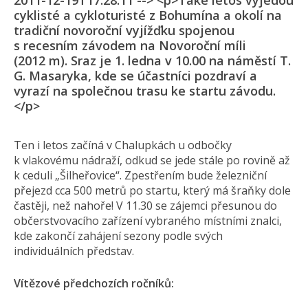
2011-12-19T17:28:11 --> <p>Také letos vyjedou
cyklisté a cykloturisté z Bohumína a okolí na
tradiční novoroční vyjížďku spojenou
s recesním závodem na Novoroční míli
(2012 m). Sraz je 1. ledna v 10.00 na náměstí T.
G. Masaryka, kde se účastníci pozdraví a
vyrazí na společnou trasu ke startu závodu.
</p>
Ten i letos začíná v Chalupkách u odbočky
k vlakovému nádraží, odkud se jede stále po rovině až
k ceduli „Šilheřovice“. Zpestřením bude železniční
přejezd cca 500 metrů po startu, který má šraňky dole
častěji, než nahoře! V 11.30 se zájemci přesunou do
občerstvovacího zařízení vybraného místními znalci,
kde zakončí zahájení sezony podle svých
individuálních představ.
Vítězové předchozích ročníků: