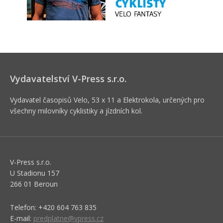
Vydavatelství V-Press s.r.o.
Vydavatel časopisů Velo, 53 x 11 a Elektrokola, určených pro
všechny milovníky cyklistiky a jízdních kol.
V-Press s.r.o.
U Stadionu 157
266 01 Beroun
Telefon: +420 604 763 835
E-mail:
predplatne@vpress.cz