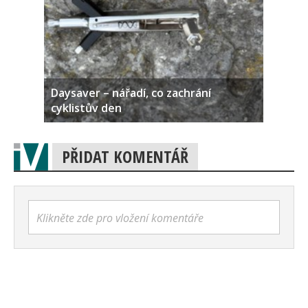
Daysaver – nářadí, co zachrání
cyklistův den
PŘIDAT KOMENTÁŘ
Klikněte zde pro vložení komentáře