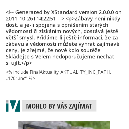
<!-- Generated by XStandard version 2.0.0.0 on
2011-10-26T14:22:51 --> <p>Zábavy není nikdy
dost, a je-li spojena s oprášením starých
vědomostí či získáním nových, dostává ještě
větší smysl. Přidáme-li ještě informaci, že za
zábavu a vědomosti můžete vyhrát zajímavé
ceny, je zřejmé, že nové kolo soutěže
Skládejte s Velem nedoporučujeme nechat
si ujít.</p>
<% include FinalAktuality::AK­TUALITY_INC_PAT­H.
„1701.inc“; %>
MOHLO BY VÁS ZAJÍMAT