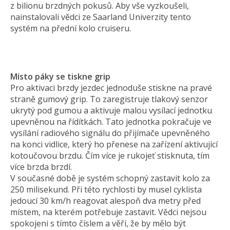
z bilionu brzdných pokusů. Aby vše vyzkoušeli,
nainstalovali vědci ze Saarland Univerzity tento
systém na přední kolo cruiseru.
Místo páky se tiskne grip
Pro aktivaci brzdy jezdec jednoduše stiskne na pravé
straně gumový grip. To zaregistruje tlakový senzor
ukrytý pod gumou a aktivuje malou vysílací jednotku
upevněnou na řídítkách. Tato jednotka pokračuje ve
vysílání radiového signálu do přijímače upevněného
na konci vidlice, který ho přenese na zařízení aktivující
kotoučovou brzdu. Čím více je rukojeť stisknuta, tím
více brzda brzdí.
V současné době je systém schopný zastavit kolo za
250 milisekund. Při této rychlosti by musel cyklista
jedoucí 30 km/h reagovat alespoň dva metry před
místem, na kterém potřebuje zastavit. Vědci nejsou
spokojeni s tímto číslem a věří, že by mělo být