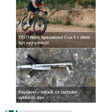
TEST! Nový Specialized Crux 5 s cílem
být nejrychlejší
Daysaver – nářadí, co zachrání
cyklistův den