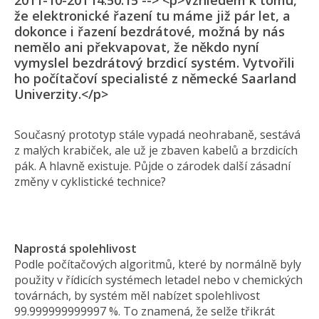
2011-10-20T14:50:15 --> <p>Vzhledem k tomu,
že elektronické řazení tu máme již pár let, a
dokonce i řazení bezdrátové, možná by nás
nemělo ani překvapovat, že někdo nyní
vymyslel bezdrátový brzdicí systém. Vytvořili
ho počítačoví specialisté z německé Saarland
Univerzity.</p>
Současný prototyp stále vypadá neohrabaně, sestává
z malých krabiček, ale už je zbaven kabelů a brzdicích
pák. A hlavně existuje. Půjde o zárodek další zásadní
změny v cyklistické technice?
Naprostá spolehlivost
Podle počítačových algoritmů, které by normálně byly
použity v řídicích systémech letadel nebo v chemických
továrnách, by systém měl nabízet spolehlivost
99.999999999997 %. To znamená, že selže třikrát