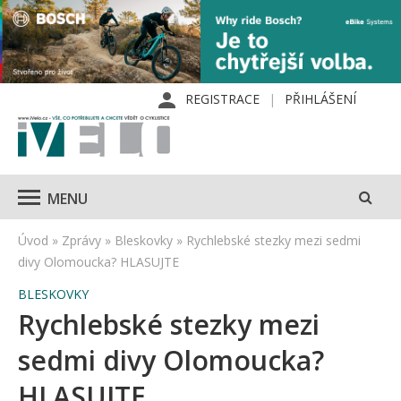
REGISTRACE
PŘIHLÁŠENÍ
MENU
Úvod
»
Zprávy
»
Bleskovky
»
Rychlebské stezky mezi sedmi
divy Olomoucka? HLASUJTE
BLESKOVKY
Rychlebské stezky mezi
sedmi divy Olomoucka?
HLASUJTE