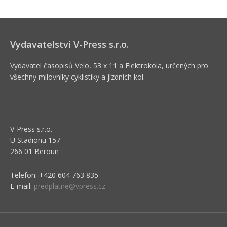
Vydavatelství V-Press s.r.o.
Vydavatel časopisů Velo, 53 x 11 a Elektrokola, určených pro
všechny milovníky cyklistiky a jízdních kol.
V-Press s.r.o.
U Stadionu 157
266 01 Beroun
Telefon: +420 604 763 835
E-mail:
predplatne@vpress.cz