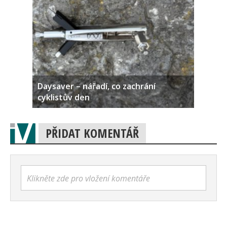
Daysaver – nářadí, co zachrání
cyklistův den
PŘIDAT KOMENTÁŘ
Klikněte zde pro vložení komentáře