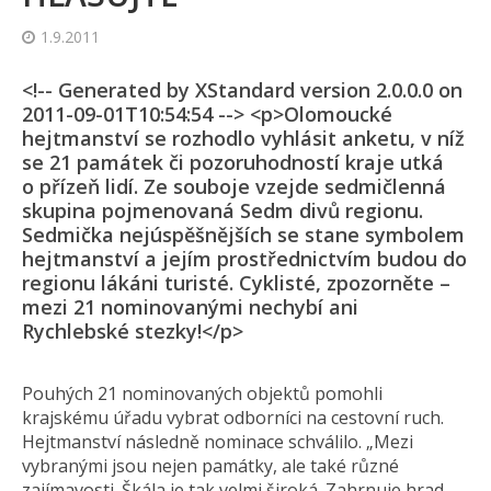
1.9.2011
<!-- Generated by XStandard version 2.0.0.0 on
2011-09-01T10:54:54 --> <p>Olomoucké
hejtmanství se rozhodlo vyhlásit anketu, v níž
se 21 památek či pozoruhodností kraje utká
o přízeň lidí. Ze souboje vzejde sedmičlenná
skupina pojmenovaná Sedm divů regionu.
Sedmička nejúspěšnějších se stane symbolem
hejtmanství a jejím prostřednictvím budou do
regionu lákáni turisté. Cyklisté, zpozorněte –
mezi 21 nominovanými nechybí ani
Rychlebské stezky!</p>
Pouhých 21 nominovaných objektů pomohli
krajskému úřadu vybrat odborníci na cestovní ruch.
Hejtmanství následně nominace schválilo. „Mezi
vybranými jsou nejen památky, ale také různé
zajímavosti. Škála je tak velmi široká. Zahrnuje hrad