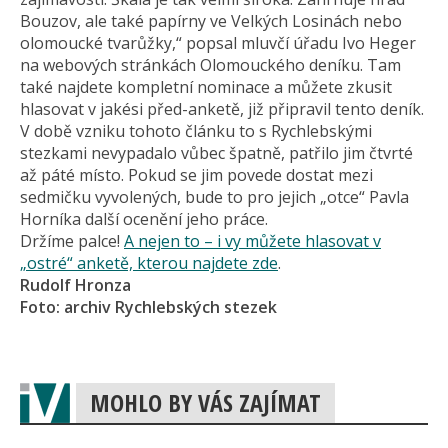
Bouzov, ale také papírny ve Velkých Losinách nebo
olomoucké tvarůžky,“ popsal mluvčí úřadu Ivo Heger
na webových stránkách Olomouckého deníku. Tam
také najdete kompletní nominace a můžete zkusit
hlasovat v jakési před-anketě, již připravil tento deník.
V době vzniku tohoto článku to s Rychlebskými
stezkami nevypadalo vůbec špatně, patřilo jim čtvrté
až páté místo. Pokud se jim povede dostat mezi
sedmičku vyvolených, bude to pro jejich „otce“ Pavla
Horníka další ocenění jeho práce.
Držíme palce!
A nejen to – i vy můžete hlasovat v
„ostré“ anketě, kterou najdete zde
.
Rudolf Hronza
Foto: archiv Rychlebských stezek
MOHLO BY VÁS ZAJÍMAT