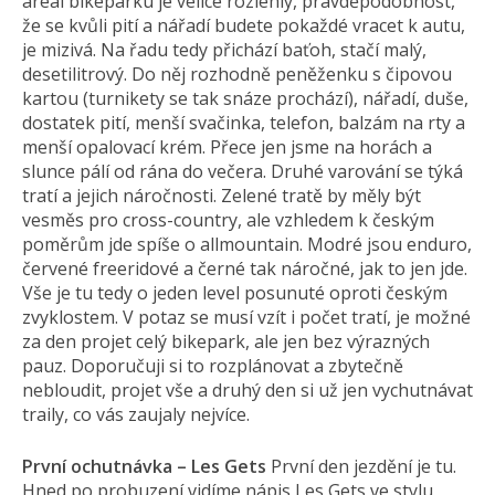
areál bikeparku je velice rozlehlý, pravděpodobnost,
že se kvůli pití a nářadí budete pokaždé vracet k autu,
je mizivá. Na řadu tedy přichází baťoh, stačí malý,
desetilitrový. Do něj rozhodně peněženku s čipovou
kartou (turnikety se tak snáze prochází), nářadí, duše,
dostatek pití, menší svačinka, telefon, balzám na rty a
menší opalovací krém. Přece jen jsme na horách a
slunce pálí od rána do večera. Druhé varování se týká
tratí a jejich náročnosti. Zelené tratě by měly být
vesměs pro cross-country, ale vzhledem k českým
poměrům jde spíše o allmountain. Modré jsou enduro,
červené freeridové a černé tak náročné, jak to jen jde.
Vše je tu tedy o jeden level posunuté oproti českým
zvyklostem. V potaz se musí vzít i počet tratí, je možné
za den projet celý bikepark, ale jen bez výrazných
pauz. Doporučuji si to rozplánovat a zbytečně
nebloudit, projet vše a druhý den si už jen vychutnávat
traily, co vás zaujaly nejvíce.
První ochutnávka – Les Gets
První den jezdění je tu.
Hned po probuzení vidíme nápis Les Gets ve stylu