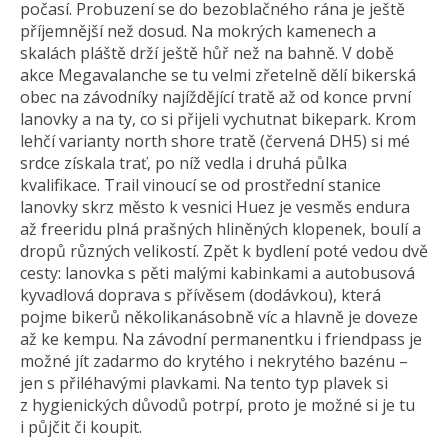
počasí. Probuzení se do bezoblačného rána je ještě
příjemnější než dosud. Na mokrých kamenech a
skalách pláště drží ještě hůř než na bahně. V době
akce Megavalanche se tu velmi zřetelně dělí bikerská
obec na závodníky najíždějící tratě až od konce první
lanovky a na ty, co si přijeli vychutnat bikepark. Krom
lehčí varianty north shore tratě (červená DH5) si mé
srdce získala trať, po níž vedla i druhá půlka
kvalifikace. Trail vinoucí se od prostřední stanice
lanovky skrz město k vesnici Huez je vesměs endura
až freeridu plná prašných hliněných klopenek, boulí a
dropů různých velikostí. Zpět k bydlení poté vedou dvě
cesty: lanovka s pěti malými kabinkami a autobusová
kyvadlová doprava s přívěsem (dodávkou), která
pojme bikerů několikanásobně víc a hlavně je doveze
až ke kempu. Na závodní permanentku i friendpass je
možné jít zadarmo do krytého i nekrytého bazénu –
jen s přiléhavými plavkami. Na tento typ plavek si
z hygienických důvodů potrpí, proto je možné si je tu
i půjčit či koupit.