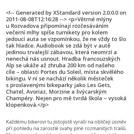
<!-- Generated by XStandard version 2.0.0.0 on
2011-08-08T12:16:28 --> <p>Větrné mlýny
u Rozvadova připomínají rozčesáváním
večerní mlhy spíše turnikety pro kolem
jedoucí auta se vzpomínkou, že ne vždy to šlo
tak hladce. Audiobook se zdá být v autě
jedinou trvalejší zábavou, která neomrzí a
nenechá nás usnout. Hradba francouzských
Alp se ukáže až zhruba 200 km od našeho
cíle – oblasti Portes du Soleil, místa skvělého
bikingu. V ní se nachází několik městeček
s proslavenými bikeparky jako Les Gets,
Chatel, Avoriaz, Morzine a švýcarským
Champéry. Nejen pro mě tvrdá škola – vysoká
klopenková.</p>
Každému bikerovi tu jistojistě vyraší na obličeji úsměv
při pohledu na zarostlé svahy plné rozmanitých trailů.