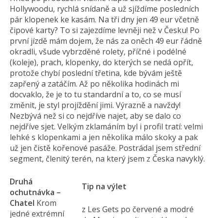
Hollywoodu, rychlá snídaně a už sjíždíme posledních
pár klopenek ke kasám. Na tři dny jen 49 eur včetně
čipové karty? To si zajezdíme levněji než v Česku! Po
první jízdě mám dojem, že nás za oněch 49 eur řádně
okradli, všude vybrzděné rolety, příčné i podélné
(koleje), prach, klopenky, do kterých se nedá opřít,
protože chybí poslední třetina, kde bývám ještě
zapřený a zatáčím. Až po několika hodinách mi
docvaklo, že je to tu standardní a to, co se musí
změnit, je styl projíždění jimi. Výrazně a navždy!
Nezbývá než si co nejdříve najet, aby se dalo co
nejdříve sjet. Velkým zklamáním byl i profil tratí: velmi
lehké s klopenkami a jen několika málo skoky a pak
už jen čistě kořenové pasáže. Postrádal jsem střední
segment, členitý terén, na který jsem z Česka navyklý.
Druhá
Tip na výlet
ochutnávka –
Chatel
Krom
z Les Gets po červené a modré
jedné extrémní