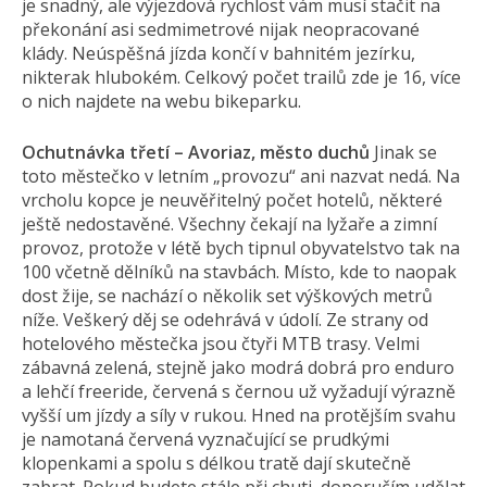
je snadný, ale výjezdová rychlost vám musí stačit na
překonání asi sedmimetrové nijak neopracované
klády. Neúspěšná jízda končí v bahnitém jezírku,
nikterak hlubokém. Celkový počet trailů zde je 16, více
o nich najdete na webu bikeparku.
Ochutnávka třetí – Avoriaz, město duchů
Jinak se
toto městečko v letním „provozu“ ani nazvat nedá. Na
vrcholu kopce je neuvěřitelný počet hotelů, některé
ještě nedostavěné. Všechny čekají na lyžaře a zimní
provoz, protože v létě bych tipnul obyvatelstvo tak na
100 včetně dělníků na stavbách. Místo, kde to naopak
dost žije, se nachází o několik set výškových metrů
níže. Veškerý děj se odehrává v údolí. Ze strany od
hotelového městečka jsou čtyři MTB trasy. Velmi
zábavná zelená, stejně jako modrá dobrá pro enduro
a lehčí freeride, červená s černou už vyžadují výrazně
vyšší um jízdy a síly v rukou. Hned na protějším svahu
je namotaná červená vyznačující se prudkými
klopenkami a spolu s délkou tratě dají skutečně