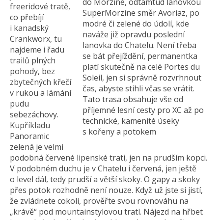
do Morzine, odtamtud lanovkou
freeridové tratě,
SuperMorzine směr Avoriaz, po
co přebíjí
modré či zelené do údolí, kde
i kanadský
naváže již opravdu poslední
Crankworx, tu
lanovka do Chatelu. Není třeba
najdeme i řadu
se bát přejíždění, permanentka
trailů plných
platí skutečně na celé Portes du
pohody, bez
Soleil, jen si správně rozvrhnout
zbytečných křečí
čas, abyste stihli včas se vrátit.
v rukou a lámání
Tato trasa obsahuje vše od
pudu
příjemné lesní cesty pro XC až po
sebezáchovy.
technické, kamenité úseky
Kupříkladu
s kořeny a potokem
Panoramic
zelená je velmi
podobná červené lipenské trati, jen na prudším kopci.
V podobném duchu je v Chatelu i červená, jen ještě
o level dál, tedy prudší a větší skoky. O gapy a skoky
přes potok rozhodně není nouze. Když už jste si jistí,
že zvládnete cokoli, prověřte svou rovnováhu na
„krávě“ pod mountainstylovou tratí. Nájezd na hřbet