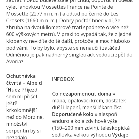
zabrat. Pokud budete stále při chuti, doporučím udělat
výlet lanovkou Mossettes France na Pointe de
Mossette (2277 m n. m.) a odtud po černé do Les
Crosets (1660 m n. m.). Dobrý počtář hned vidí, že
zhruba na dvoukilometrové trati spadnete o více než
600 výškových metrů. V praxi to vypadá tak, že z jedné
klopenky nevidíte do té další, protože je moc hluboko
pod vámi. To by bylo, abyste se nenaučili zatáčet!
Odměnou je pak nádherný singletrack vedoucí zpět do
Avoriaz.
Ochutnávka
INFOBOX
čtvrtá – Alpe d
´Huez
Příjezd
Co nezapomenout doma
»
sem mi přišel
mapa, opalovací krém, dostatek
ještě
duší i lepení, menší lékarnička
krkolomnější
Doporučené kolo
»
alespoň
než do Morzine,
enduro a kola zdvihově výše
množství
(150–200 mm zdvih), teleskopická
serpentin by si
sedlovka velkou výhodou
Výdaje
nezadalo