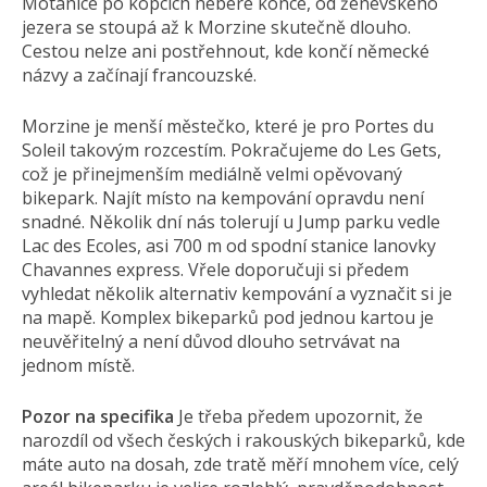
Motanice po kopcích nebere konce, od ženevského
jezera se stoupá až k Morzine skutečně dlouho.
Cestou nelze ani postřehnout, kde končí německé
názvy a začínají francouzské.
Morzine je menší městečko, které je pro Portes du
Soleil takovým rozcestím. Pokračujeme do Les Gets,
což je přinejmenším mediálně velmi opěvovaný
bikepark. Najít místo na kempování opravdu není
snadné. Několik dní nás tolerují u Jump parku vedle
Lac des Ecoles, asi 700 m od spodní stanice lanovky
Chavannes express. Vřele doporučuji si předem
vyhledat několik alternativ kempování a vyznačit si je
na mapě. Komplex bikeparků pod jednou kartou je
neuvěřitelný a není důvod dlouho setrvávat na
jednom místě.
Pozor na specifika
Je třeba předem upozornit, že
narozdíl od všech českých i rakouských bikeparků, kde
máte auto na dosah, zde tratě měří mnohem více, celý