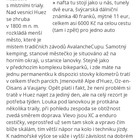
»
nafta tu stojí jako u nás, tunely
s místními trialy.
dvě eura, švýcarská dálniční
Nad vesnicí Huez
známka 40 franků, mýtné 11 eur,
se zhruba
celkem asi 6000 Kč na celou cestu
v 1800 m n. m.
(tam i zpět) pro jedno auto
rozkládá menší
město, které je
místem tradičních závodů AvalancheCupu. Samotný
kemping, stanové městečko je situováno až na
horním okraji, u stanice lanovky. Stejně jako
v předchozím komplexu bikeparků, i zde máte na
jednu permanentku k dispozici stovky kilometrů tratí
v celkem třech parcích. Jmenovitě Alpe d’Huez, Oz-en-
Oisans a Vaujany. Opět platí i fakt, že není problém si
tratě v Huez najet za jediný den, ale na celý rezort je
potřeba týden. Louka pod lanovkou je protkána
několika traily, při pohledu zespoda se obtížnost
zvedá směrem doprava. Vlevo jsou XC a enduro
cestičky, veprostřed už sem tam skok a vpravo čím
blíže skálám, tím větší nápor na kolo i techniku jízdy.
K nadmořské výšce se váže i vyšší závislost na dobrém