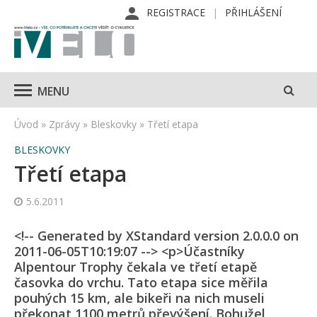
REGISTRACE
PŘIHLÁŠENÍ
MENU
Úvod
»
Zprávy
»
Bleskovky
»
Třetí etapa
BLESKOVKY
Třetí etapa
5.6.2011
<!-- Generated by XStandard version 2.0.0.0 on
2011-06-05T10:19:07 --> <p>Účastníky
Alpentour Trophy čekala ve třetí etapě
časovka do vrchu. Tato etapa sice měřila
pouhých 15 km, ale bikeři na nich museli
překonat 1100 metrů převýšení. Bohužel