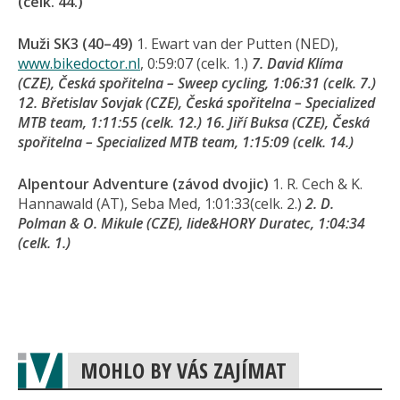
(celk. 44.)
Muži SK3 (40–49)
1. Ewart van der Putten (NED),
www.bikedoctor.nl
, 0:59:07 (celk. 1.)
7. David Klíma
(CZE), Česká spořitelna – Sweep cycling, 1:06:31 (celk. 7.)
12. Břetislav Sovjak (CZE), Česká spořitelna – Specialized
MTB team, 1:11:55 (celk. 12.) 16. Jiří Buksa (CZE), Česká
spořitelna – Specialized MTB team, 1:15:09 (celk. 14.)
Alpentour Adventure (závod dvojic)
1. R. Cech & K.
Hannawald (AT), Seba Med, 1:01:33(celk. 2.)
2. D.
Polman & O. Mikule (CZE), lide&HORY Duratec, 1:04:34
(celk. 1.)
MOHLO BY VÁS ZAJÍMAT