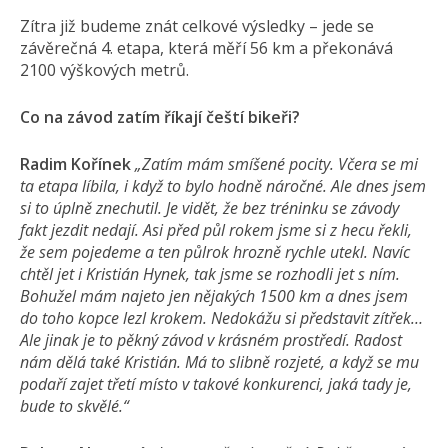
Zítra již budeme znát celkové výsledky – jede se
závěrečná 4. etapa, která měří 56 km a překonává
2100 výškových me­trů.
Co na závod zatím říkají čeští bikeři?
Radim Kořínek
„Zatím mám smíšené pocity. Včera se mi
ta etapa líbila, i když to bylo hodně náročné. Ale dnes jsem
si to úplně znechutil. Je vidět, že bez tréninku se závody
fakt jezdit nedají. Asi před půl rokem jsme si z hecu řekli,
že sem pojedeme a ten půlrok hrozně rychle utekl. Navíc
chtěl jet i Kristián Hynek, tak jsme se rozhodli jet s ním.
Bohužel mám najeto jen nějakých 1500 km a dnes jsem
do toho kopce lezl krokem. Nedokážu si představit zítřek…
Ale jinak je to pěkný závod v krásném prostředí. Radost
nám dělá také Kristián. Má to slibně rozjeté, a když se mu
podaří zajet třetí místo v takové konkurenci, jaká tady je,
bude to skvělé.“