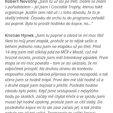
Robert Novotný
„Jsem tu už asi po třetí. Dobře se znám
s pořadatelem – jel jsem i Crocodile Trophy, kterou také
organizuje. Jezdím sem rád už i z toho důvodu, že to je
skvělý trénink. Časovku do vrchu tu do programu zařadili
asi poprvé. Byla to prostě hodinka do kopce, no…“
Kristián Hynek
„Jsem tu poprvé a závod se mi moc líbí!
Není to můj první etapák, protože se to nějak sešlo a
během jednoho roku jsem na etapáku už po třetí. Před
14 dny jsem měl ošklivý pád na MČR v Mostě, což mě
hrozně mrzelo, protože jsem měl tréninkový výpadek. První
etapa se mi moc povedla – tam se asi ukázalo, že mi
odpočinek prospěl. Na druhou stranu do kontextu
etapového závodu taková příprava zrovna nezapadá, a tak
včera jsem se hodně trápil. První den mě stál hodně sil a
v druhé etapě jsem bojoval o přežití. Poslední hodina
závodu bylo peklo. Když jsme sestupovali z nejvyššího
bodu po skalách, začaly mě chytat křeče a ve sjezdu jsem
musel být hodně opatrný, protože jsem se cítil slabý. Do
posledního kopce mi to ale zase začalo jet, a tak ztráta