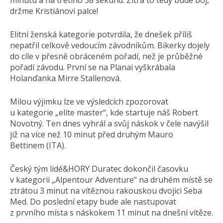
minutu a na třetího 38 sekund. Zítra to tedy bude boj,
držme Kristiánovi palce!
Elitní ženská kategorie potvrdila, že dnešek příliš
nepatřil celkově vedoucím závodníkům. Bikerky dojely
do cíle v přesně obráceném pořadí, než je průběžné
pořadí závodu. První se na Planai vyškrábala
Holanďanka Mirre Stallenová.
Milou výjimku lze ve výsledcích zpozorovat
u kategorie „elite master“, kde startuje náš Robert
Novotný. Ten dnes vyhrál a svůj náskok v čele navýšil
již na více než 10 minut před druhým Mauro
Bettinem (ITA).
Český tým lidé&HORY Duratec dokončil časovku
v kategorii „Alpentour Adventure“ na druhém místě se
ztrátou 3 minut na vítěznou rakouskou dvojici Seba
Med. Do poslední etapy bude ale nastupovat
z prvního místa s náskokem 11 minut na dnešní vítěze.