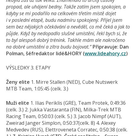
nebyla zas až tak velká. Znamenalo to určitý časový
propad, ale uhájení bedny. Takže zatím jsem spokojen, a
kdyby se mi podařilo na celkovém třetím místě dojet
i v poslední etapě, budu nadmíru spokojený. Přijel jsem
sem bez nějakých očekávání a nevěděl, co mě čeká a jak to
půjde. Když by nedopadlo slušné umístění, řekl bych si, že
to byl alespoň dobrý trénink. Takhle mám ale nakročeno
na dobré umístění a zítra budu bojovat.“
Připravuje: Dan
Polman, šéfredaktor lidé&HORY (
www.lideahory.cz
)
VÝSLEDKY 3. ETAPY
Ženy elite
1. Mirre Stallen (NED), Cube Nutswerk
MTB Team, 1:05:45 (celk. 3.)
Muži elite
1. Ilias Periklis (GRE), Team Protek, 0:49:36
(celk. 3.) 2. Jukka Vastaranta (FIN), Milka-Trek MTB
Racing Team, 0:50:03 (celk. 5.) 3. Jacob Nimpf (AUT),
Zweirad Janger Simplon, 0:50:37(celk. 8) 4. Alexey
Medvedev (RUS), Elettroveneta Corratec, 0:50:38 (celk.