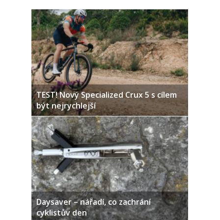
TEST! Nový Specialized Crux 5 s cílem
být nejrychlejší
Daysaver – nářadí, co zachrání
cyklistův den