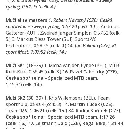
1.)
7. Kristian Hynek (CZE), Česká spořitelna – Sweep
cycling, 0:51:23 (celk. 4.)
Muži elite masters
1. Robert Novotný (CZE), Česká
spořitelna – Sweep cycling, 0:57:20 (celk. 1.)
2. Andreas
Gatterer (AUT), Zweirad Janger Simplon, 0:57:52 (celk.
5.) 3. Markus Bless Tower (SUI), Sports-VC
Eschenbach, 0:58:35 (celk. 4.)
14. Jan Vokoun (CZE), KL
sport Most, 1:07:52 (celk. 14.)
Muži SK1 (18–29)
1. Micha van den Eynde (BEL), MTB
Rudi-Bike, 0:56:45 (celk. 3.)
16. Pavel Cabelický (CZE),
Česká spořitelna – Specialized MTB team,
1:15:31(celk. 14.)
Muži SK2 (30–39)
1. Kris Willemsens (BEL), Team
sporthulp, 0:59:04 (celk. 3)
14. Martin Tuček (CZE),
Team JMS, 1:06:21 (celk. 15.) 34. Radim Kořínek (CZE),
Česká spořitelna – Specialized MTB team, 1:17:26
(celk. 16.) 47. Leitmann Daid (CZE), Regal Bike, 1:31:44