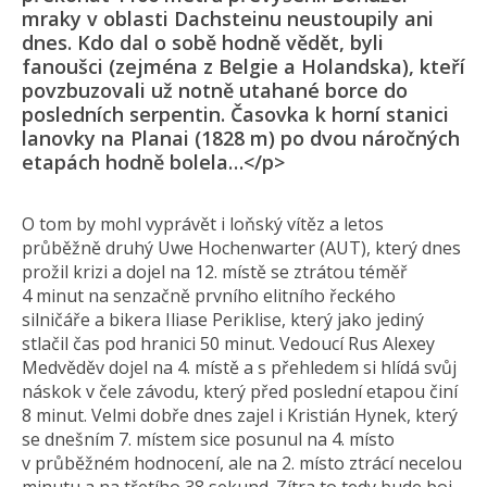
mraky v oblasti Dachsteinu neustoupily ani
dnes. Kdo dal o sobě hodně vědět, byli
fanoušci (zejména z Belgie a Holandska), kteří
povzbuzovali už notně utahané borce do
posledních serpentin. Časovka k horní stanici
lanovky na Planai (1828 m) po dvou náročných
etapách hodně bolela…</p>
O tom by mohl vyprávět i loňský vítěz a letos
průběžně druhý Uwe Hochenwarter (AUT), který dnes
prožil krizi a dojel na 12. místě se ztrátou téměř
4 minut na senzačně prvního elitního řeckého
silničáře a bikera Iliase Periklise, který jako jediný
stlačil čas pod hranici 50 minut. Vedoucí Rus Alexey
Medvěděv dojel na 4. místě a s přehledem si hlídá svůj
náskok v čele závodu, který před poslední etapou činí
8 minut. Velmi dobře dnes zajel i Kristián Hynek, který
se dnešním 7. místem sice posunul na 4. místo
v průběžném hodnocení, ale na 2. místo ztrácí necelou