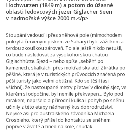
Hochwurzen (1849 m) a potom do úžasné
oblasti ledovcových jezer Giglacher Seen
v nadmořské výšce 2000 m.</p>
Stoupání vedoucí i přes sněhová pole (mimochodem
pokrytá červeným pískem ze Sahary) bylo zážitkem a
tvrdou zkouškou zároveň. To ale ještě nikdo netušil,
co bude následovat za vysokohorskou chatou
Giglachhütte. Sjezd – nebo spíše „seběh“ po
kamenech, skalkách, přes mokřadiska atd. Zkrátka po
pěšině, která je v turistických průvodcích značená pro
pěší turisty jako velmi obtížná. Kdo se těšil (asi
všichni), že nastoupané metry přetaví v dlouhý sjez, ve
kterém si odpočine, byl nemile překvapen… Bylo pod
mrakem, nepršelo a přírodní kulisa i pohyb po sněhu
učinily z této etapy nádherný kus dobrodružství.
Nejvíce asi pro australského závodníka Michaela
Crosbieho, který přišel do kontaktu se sněhem
poprvé v životě a hned na kole, chudák…