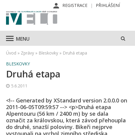
REGISTRACE
PŘIHLÁŠENÍ
MENU
Úvod
»
Zprávy
»
Bleskovky
»
Druhá etapa
BLESKOVKY
Druhá etapa
5.6.2011
<!-- Generated by XStandard version 2.0.0.0 on
2011-06-05T09:59:57 --> <p>Druhá etapa
Alpentouru (56 km / 2400 m) by se dala
označit za královskou, která závod přehoupla
do druhé, snazší poloviny. Bikeři nejprve
vystoupali na vrchol zimního střediska