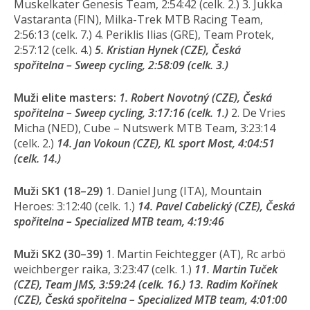
Muskelkater Genesis Team, 2:54:42 (celk. 2.) 3. Jukka
Vastaranta (FIN), Milka-Trek MTB Racing Team,
2:56:13 (celk. 7.) 4. Periklis Ilias (GRE), Team Protek,
2:57:12 (celk. 4.)
5. Kristian Hynek (CZE), Česká
spořitelna – Sweep cycling, 2:58:09 (celk. 3.)
Muži elite masters:
1. Robert Novotný (CZE), Česká
spořitelna – Sweep cycling, 3:17:16 (celk. 1.)
2. De Vries
Micha (NED), Cube – Nutswerk MTB Team, 3:23:14
(celk. 2.)
14. Jan Vokoun (CZE), KL sport Most, 4:04:51
(celk. 14.)
Muži SK1 (18–29)
1. Daniel Jung (ITA), Mountain
Heroes: 3:12:40 (celk. 1.)
14. Pavel Cabelický (CZE), Česká
spořitelna – Specialized MTB team, 4:19:46
Muži SK2 (30–39)
1. Martin Feichtegger (AT), Rc arbö
weichberger raika, 3:23:47 (celk. 1.)
11. Martin Tuček
(CZE), Team JMS, 3:59:24 (celk. 16.) 13. Radim Kořínek
(CZE), Česká spořitelna – Specialized MTB team, 4:01:00