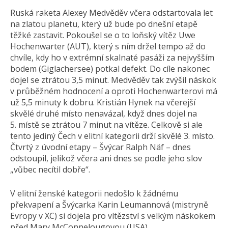
Ruská raketa Alexey Medvěděv včera odstartovala let
na zlatou planetu, který už bude po dnešní etapě
těžké zastavit. Pokoušel se o to loňský vítěz Uwe
Hochenwarter (AUT), který s ním držel tempo až do
chvíle, kdy ho v extrémní skalnaté pasáži za nejvyšším
bodem (Giglachersee) potkal defekt. Do cíle nakonec
dojel se ztrátou 3,5 minut. Medvěděv tak zvýšil náskok
v průběžném hodnocení a oproti Hochenwarterovi má
už 5,5 minuty k dobru. Kristián Hynek na včerejší
skvělé druhé místo nenavázal, když dnes dojel na
5. místě se ztrátou 7 minut na vítěze. Celkově si ale
tento jediný Čech v elitní kategorii drží skvělé 3. místo.
Čtvrtý z úvodní etapy – Švýcar Ralph Näf – dnes
odstoupil, jelikož včera ani dnes se podle jeho slov
„vůbec necítil dobře“.
V elitní ženské kategorii nedošlo k žádnému
překvapení a Švýcarka Karin Leumannová (mistryně
Evropy v XC) si dojela pro vítězství s velkým náskokem
před Mary McConnelougovou­ (USA).