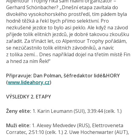
Alpentour Trophy říká sám hlavní organizátor –
Gerhard Schönbacher? „Dnešní etapa zavítala do
divokého vysokohorského prostředí, tím pádem byla
hodně těžká a řekl bych přímo selektivní. Pro
nezkušené jezdce to bylo asi peklo. Ale když na závod
přijede tolik elitních jezdců, je dobré takovou zkoušku
zařadit. Za třináct let, co Alpentour Trophy pořádám,
se nezúčastnilo tolik elitních závodníků, a navíc
z tolika zemí… Dnes například dojel na třetím místě Fin
a hned za ním Řek!“
Připravuje: Dan Polman, šéfredaktor lidé&HORY
(
www.lideahory.cz
)
VÝSLEDKY 2. ETAPY
Ženy elite:
1. Karin Leumann (SUI), 3:39:44 (celk. 1.)
Muži elite:
1. Alexey Medvedev (RUS), Elettroveneta
Corratec, 2:51:10 (celk. 1.) 2. Uwe Hochenwarter (AUT),