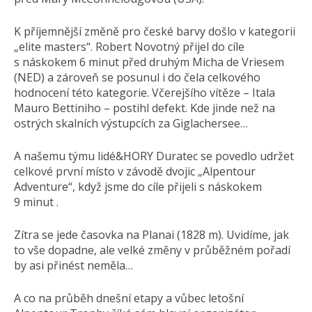
K příjemnější změně pro české barvy došlo v kategorii
„elite masters“. Robert Novotný přijel do cíle
s náskokem 6 minut před druhým Micha de Vriesem
(NED) a zároveň se posunul i do čela celkového
hodnocení této kategorie. Včerejšího vítěze – Itala
Mauro Bettiniho – postihl defekt. Kde jinde než na
ostrých skalních výstupcích za Giglachersee…
A našemu týmu lidé&HORY Duratec se povedlo udržet
celkové první místo v závodě dvojic „Alpentour
Adventure“, když jsme do cíle přijeli s náskokem
9 minut .
Zítra se jede časovka na Planai (1828 m). Uvidíme, jak
to vše dopadne, ale velké změny v průběžném pořadí
by asi přinést neměla…
A co na průběh dnešní etapy a vůbec letošní