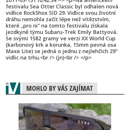
2011-05-13T10:42:34 --> <p>Na americkém
festivalu Sea Otter Classic byl odhalen nová
vidlice RockShox SID 29. Vidlice svou životní
dráhu nemohla začít lépe než vítězstvím,
které „pro ni“ na tomto festivalu získala
jezdkyně týmu Subaru-Trek Emily Battyová.
Se svými 1582 gramy ve verzi XX World Cup
(karbonový krk a korunka, 15mm pevná osa
Maxe Lite) se jedná o jednu z nejlehčích 29"
vidlic na trhu.<br /> (jn)<br /> </p>
MOHLO BY VÁS ZAJÍMAT