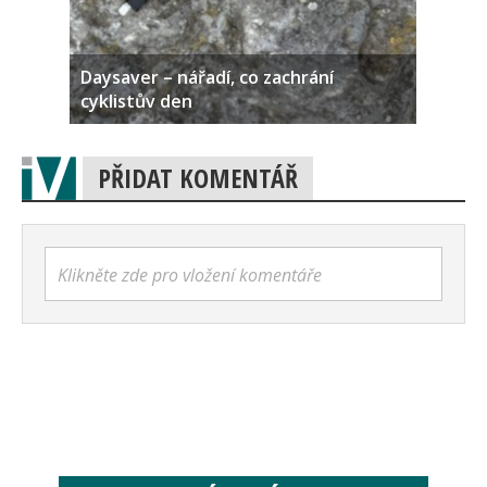
Daysaver – nářadí, co zachrání
cyklistův den
PŘIDAT KOMENTÁŘ
Klikněte zde pro vložení komentáře