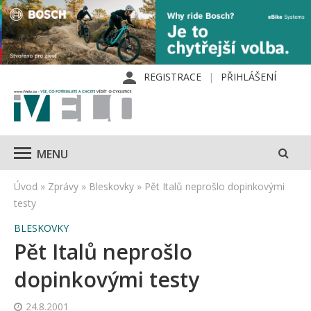
REGISTRACE
PŘIHLÁŠENÍ
MENU
Úvod
»
Zprávy
»
Bleskovky
»
Pět Italů neprošlo dopinkovými
testy
BLESKOVKY
Pět Italů neprošlo
dopinkovými testy
24.8.2001