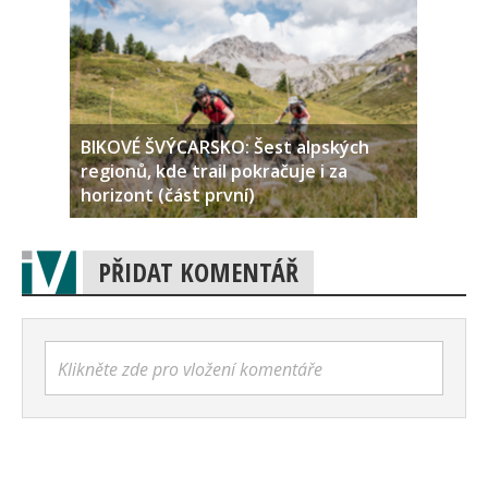
BIKOVÉ ŠVÝCARSKO: Šest alpských
regionů, kde trail pokračuje i za
horizont (část první)
PŘIDAT KOMENTÁŘ
Klikněte zde pro vložení komentáře