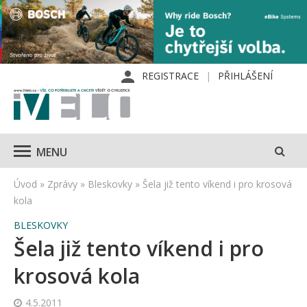
REGISTRACE
PŘIHLÁŠENÍ
MENU
Úvod
»
Zprávy
»
Bleskovky
»
Šela již tento víkend i pro krosová
kola
BLESKOVKY
Šela již tento víkend i pro
krosová kola
4.5.2011