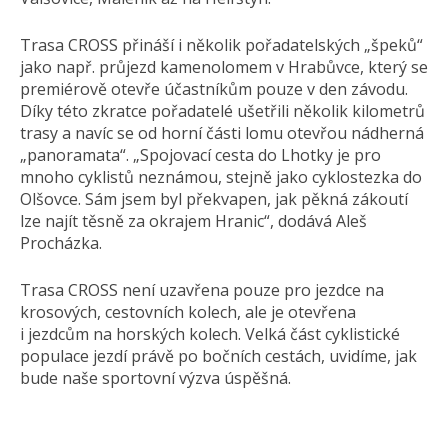
Trasa CROSS přináší i několik pořadatelských „špeků“
jako např. průjezd kamenolomem v Hrabůvce, který se
premiérově otevře účastníkům pouze v den závodu.
Díky této zkratce pořadatelé ušetřili několik kilometrů
trasy a navíc se od horní části lomu otevřou nádherná
„panoramata“. „Spojovací cesta do Lhotky je pro
mnoho cyklistů neznámou, stejně jako cyklostezka do
Olšovce. Sám jsem byl překvapen, jak pěkná zákoutí
lze najít těsně za okrajem Hranic“, dodává Aleš
Procházka.
Trasa CROSS není uzavřena pouze pro jezdce na
krosových, cestovních kolech, ale je otevřena
i jezdcům na horských kolech. Velká část cyklistické
populace jezdí právě po bočních cestách, uvidíme, jak
bude naše sportovní výzva úspěšná.