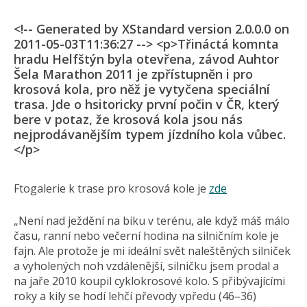
<!-- Generated by XStandard version 2.0.0.0 on
2011-05-03T11:36:27 --> <p>Třináctá komnta
hradu Helfštýn byla otevřena, závod Auhtor
Šela Marathon 2011 je zpřístupněn i pro
krosová kola, pro něž je vytyčena speciální
trasa. Jde o hsitoricky první počin v ČR, který
bere v potaz, že krosová kola jsou nás
nejprodávanějším typem jízdního kola vůbec.
</p>
Ftogalerie k trase pro krosová kole je
zde
„Není nad ježdění na biku v terénu, ale když máš málo
času, ranní nebo večerní hodina na silničním kole je
fajn. Ale protože je mi ideální svět naleštěných silniček
a vyholených noh vzdálenější, silničku jsem prodal a
na jaře 2010 koupil cyklokrosové kolo. S přibývajícími
roky a kily se hodí lehčí převody vpředu (46–36)