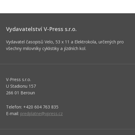
Vydavatelství V-Press s.r.o.
Vydavatel časopisů Velo, 53 x 11 a Elektrokola, určených pro
všechny milovníky cyklistiky a jízdních kol.
V-Press s.r.o.
U Stadionu 157
266 01 Beroun
Telefon: +420 604 763 835
E-mail:
predplatne@vpress.cz