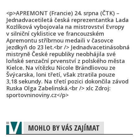
<p>APREMONT (Francie) 24. srpna (ČTK) –
Jednadvacetiletá česká reprezentantka Lada
Kozlíková vybojovala na mistrovství Evropy
v silniční cyklistice ve francouzském
Apremontu stříbrnou medaili v časovce
jezdkyň do 23 let.<br /> Jednadvacetinásobná
mistryně České republiky neobhájila své
loňské senzační prvenství z polského města
Kielce. Na vítězku Nicole Brändliovou ze
Švýcarska, loni třetí, však ztratila pouze
3,18 sekundy. Na třetí pozici dokončila závod
Ruska Olga Zabelinská.<br /> xlc Zdroj:
sportovninoviny.cz</p>
MOHLO BY VÁS ZAJÍMAT