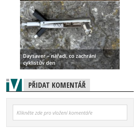
Daysaver – nářadí, co zachrání
cyklistův den
PŘIDAT KOMENTÁŘ
Klikněte zde pro vložení komentáře