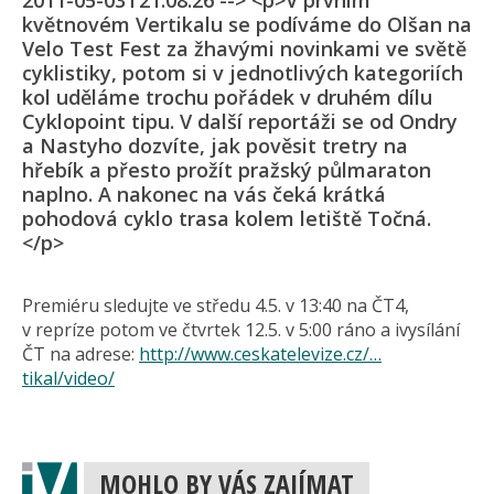
2011-05-03T21:08:26 --> <p>V prvním
květnovém Vertikalu se podíváme do Olšan na
Velo Test Fest za žhavými novinkami ve světě
cyklistiky, potom si v jednotlivých kategoriích
kol uděláme trochu pořádek v druhém dílu
Cyklopoint tipu. V další reportáži se od Ondry
a Nastyho dozvíte, jak pověsit tretry na
hřebík a přesto prožít pražský půlmaraton
naplno. A nakonec na vás čeká krátká
pohodová cyklo trasa kolem letiště Točná.
</p>
Premiéru sledujte ve středu 4.5. v 13:40 na ČT4,
v repríze potom ve čtvrtek 12.5. v 5:00 ráno a ivysílání
ČT na adrese:
http://www.ceskatelevize.cz/…
tikal/video/
MOHLO BY VÁS ZAJÍMAT