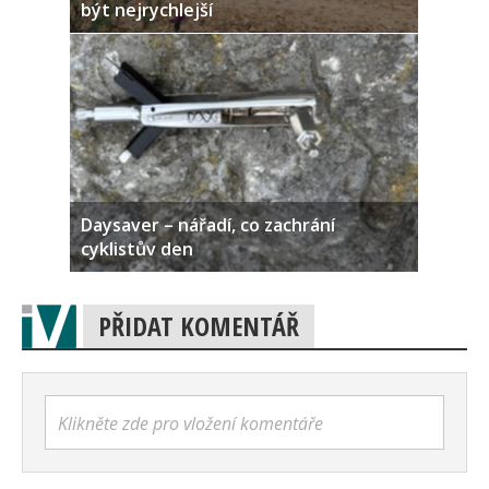
být nejrychlejší
Daysaver – nářadí, co zachrání
cyklistův den
PŘIDAT KOMENTÁŘ
Klikněte zde pro vložení komentáře