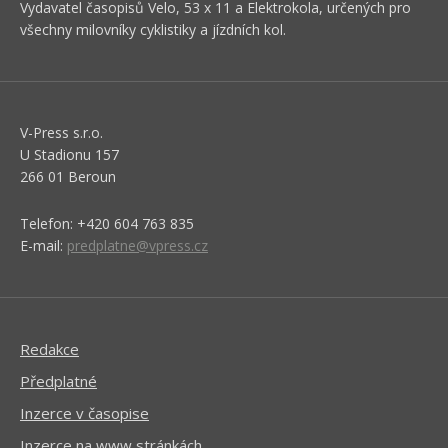
Vydavatel časopisů Velo, 53 x 11 a Elektrokola, určených pro
všechny milovníky cyklistiky a jízdních kol.
V-Press s.r.o.
U Stadionu 157
266 01 Beroun
Telefon: +420 604 763 835
E-mail:
predplatne@vpress.cz
Redakce
Předplatné
Inzerce v časopise
Inzerce na www stránkách