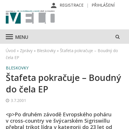
REGISTRACE
PŘIHLÁŠENÍ
MENU
Úvod
»
Zprávy
»
Bleskovky
»
Štafeta pokračuje – Boudný do
čela EP
BLESKOVKY
Štafeta pokračuje – Boudný
do čela EP
3.7.2001
<p>Po druhém závodě Evropského poháru
v cross-country ve švýcarském Sigriswillu
přebral trikot lídra v kategorii do 23 let od