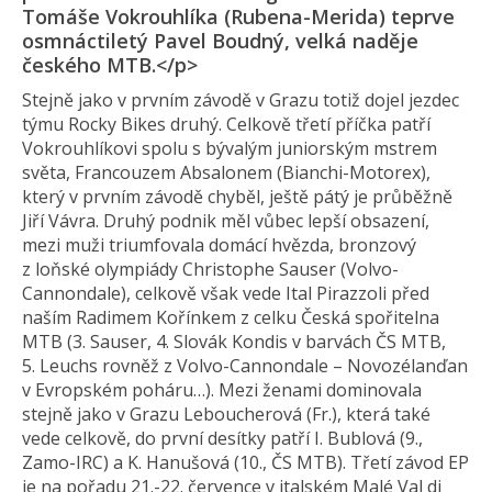
Tomáše Vokrouhlíka (Rubena-Merida) teprve
osmnáctiletý Pavel Boudný, velká naděje
českého MTB.</p>
Stejně jako v prvním závodě v Grazu totiž dojel jezdec
týmu Rocky Bikes druhý. Celkově třetí příčka patří
Vokrouhlíkovi spolu s bývalým juniorským mstrem
světa, Francouzem Absalonem (Bianchi-Motorex),
který v prvním závodě chyběl, ještě pátý je průběžně
Jiří Vávra. Druhý podnik měl vůbec lepší obsazení,
mezi muži triumfovala domácí hvězda, bronzový
z loňské olympiády Christophe Sauser (Volvo-
Cannondale), celkově však vede Ital Pirazzoli před
naším Radimem Kořínkem z celku Česká spořitelna
MTB (3. Sauser, 4. Slovák Kondis v barvách ČS MTB,
5. Leuchs rovněž z Volvo-Cannondale – Novozélanďan
v Evropském poháru…). Mezi ženami dominovala
stejně jako v Grazu Leboucherová (Fr.), která také
vede celkově, do první desítky patří I. Bublová (9.,
Zamo-IRC) a K. Hanušová (10., ČS MTB). Třetí závod EP
je na pořadu 21.-22. července v italském Malé Val di