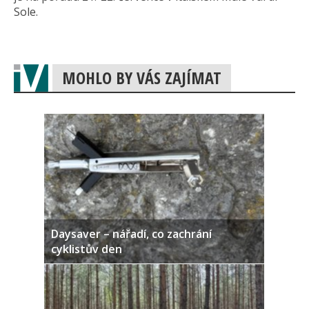
Sole.
MOHLO BY VÁS ZAJÍMAT
Daysaver – nářadí, co zachrání
cyklistův den