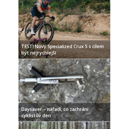
TEST! Nový Specialized Crux 5 s cílem
být nejrychlejší
Daysaver – nářadí, co zachrání
cyklistův den