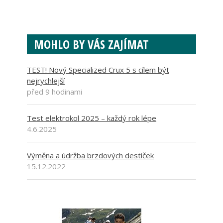
MOHLO BY VÁS ZAJÍMAT
TEST! Nový Specialized Crux 5 s cílem být
nejrychlejší
před 9 hodinami
Test elektrokol 2025 – každý rok lépe
4.6.2025
Výměna a údržba brzdových destiček
15.12.2022