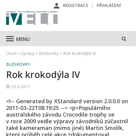
REGISTRACE
PŘIHLÁŠENÍ
MENU
Úvod
»
Zprávy
»
Bleskovky
»
Rok krokodýla IV
BLESKOVKY
Rok krokodýla IV
22.3.2011
<!-- Generated by XStandard version 2.0.0.0 on
2011-03-22T08:19:25 --> <p>Populárního
australského závodu Crocodile trophy se
v roce 2009 vedle výpravy závodníků zúčastnil
také kameraman (mimo jiné) Martin Smolík,
který průběh celé akce zdokumentoval.