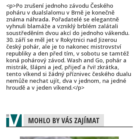
<p>Po zrušení jednoho závodu Českého
poháru v dualslalomu v Brně je konečně
známa náhrada. Pořadatelé se elegantně
vyhnuli blamáže a vzniklý brblém zalátali
soustředěním dvou akcí do jednoho vákendu.
30. září se měl jet v Rokytnici nad Jizerou
český pohár, ale je to nakonec mistrovství
republiky a den před tím, v sobotu se tamtéž
koná pohárový závod. Wash and Go, pohár a
mistrák, šlápni a jeď, přijeď a řvi! zkrátka,
tento víkend si žádný příznivec českého dualu
nemůže nechat ujít, dva v jednom, na jedné
hroudě a v jeden víkend.</p>
MOHLO BY VÁS ZAJÍMAT