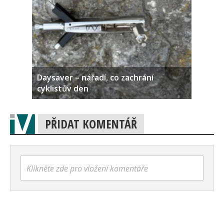
Daysaver – nářadí, co zachrání
cyklistův den
PŘIDAT KOMENTÁŘ
Klikněte zde pro vložení komentáře