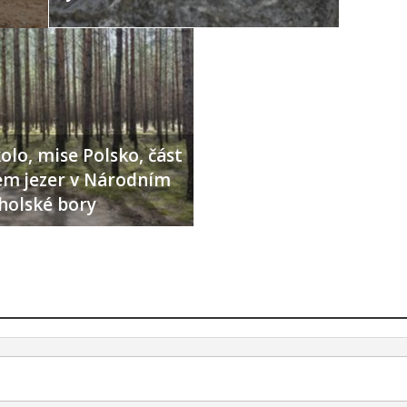
olo, mise Polsko, část
lem jezer v Národním
holské bory