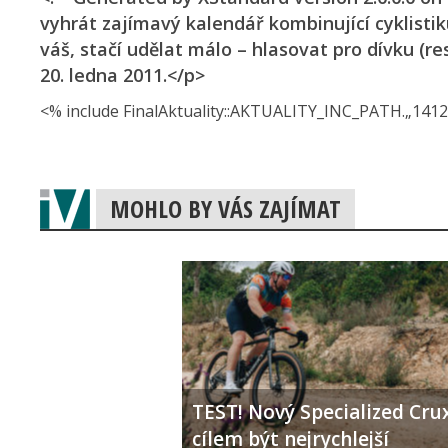
vyhrát zajímavý kalendář kombinující cyklistik
váš, stačí udělat málo – hlasovat pro dívku (r
20. ledna 2011.</p>
<% include FinalAktuality::AK­TUALITY_INC_PAT­H.„1412.
MOHLO BY VÁS ZAJÍMAT
TEST! Nový Specialized Crux
cílem být nejrychlejší