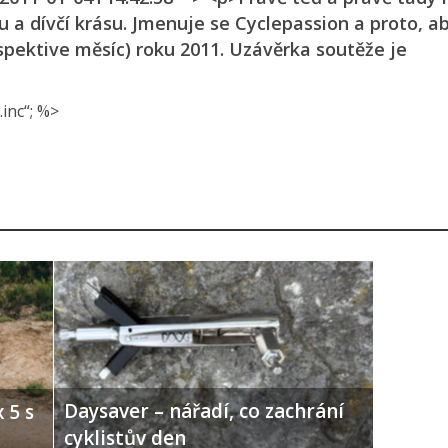
u a dívčí krásu. Jmenuje se Cyclepassion a proto, ab
espektive měsíc) roku 2011. Uzávěrka soutěže je
inc“; %>
Daysaver – nářadí, co zachrání
 5 s
cyklistův den