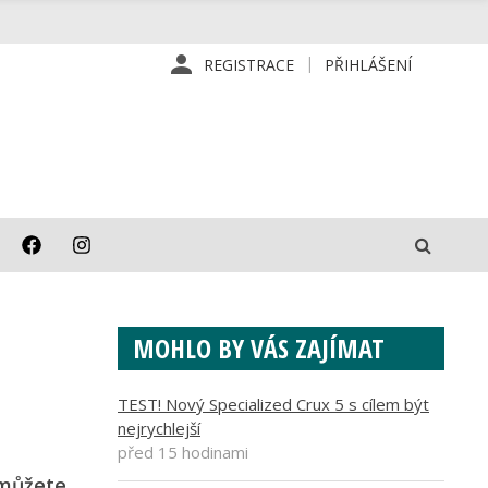
REGISTRACE
PŘIHLÁŠENÍ
MOHLO BY VÁS ZAJÍMAT
TEST! Nový Specialized Crux 5 s cílem být
nejrychlejší
před 15 hodinami
 můžete