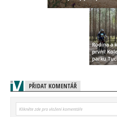
Rodina a k
první: Ko
parku Tuc
PŘIDAT KOMENTÁŘ
Klikněte zde pro vložení komentáře