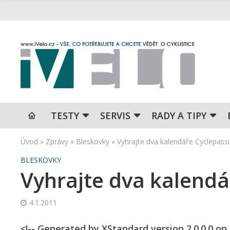
TESTY
SERVIS
RADY A TIPY
Úvod
»
Zprávy
»
Bleskovky
»
Vyhrajte dva kalendáře Cyclepass
BLESKOVKY
Vyhrajte dva kalendá
4.1.2011
<!-- Generated by XStandard version 2.0.0.0 o