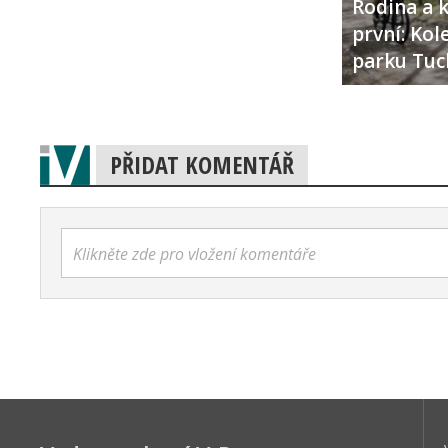
Rodina a k
první: Ko
parku Tuc
PŘIDAT KOMENTÁŘ
Klikněte zde pro vložení komentáře