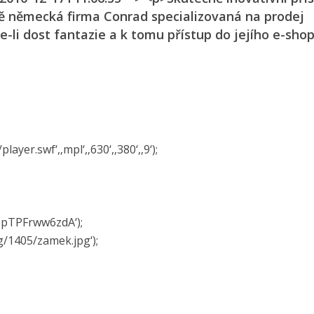
ě německá firma Conrad specializovaná na prodej
e-li dost fantazie a k tomu přístup do jejího e-sho
yer.swf‘,‚mpl‘,­‚630‘,‚380‘,‚9‘);
v=pTPFrww6zdA‘);
mg/1405/za­mek.jpg‘);