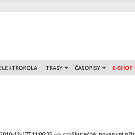
ELEKTROKOLA
TRASY
ČASOPISY
E-SHOP
 2010-12-17T11:06:35 --> <p>Skutečně inovativní pří