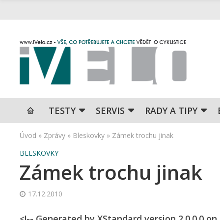
TESTY
SERVIS
RADY A TIPY
Úvod
»
Zprávy
»
Bleskovky
»
Zámek trochu jinak
BLESKOVKY
Zámek trochu jinak
17.12.2010
<!-- Generated by XStandard version 2.0.0.0 on