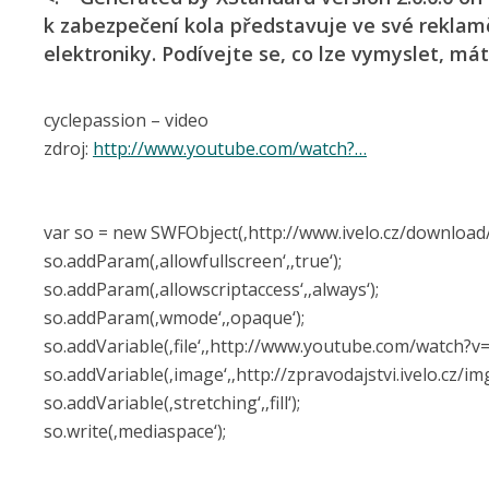
k zabezpečení kola představuje ve své reklam
elektroniky. Podívejte se, co lze vymyslet, mát
cyclepassion – video
zdroj:
http://www.youtube.com/watch?…
var so = new SWFObject(‚http://ww­w.ivelo.cz/dow­nload/pla
so.addParam(‚a­llowfullscreen‘,‚tru­e‘);
so.addParam(‚a­llowscriptacces­s‘,‚always‘);
so.addParam(‚wmo­de‘,‚opaque‘);
so.addVariable(‚fi­le‘,‚http://www­.youtube.com/wat­ch?
so.addVariable(‚i­mage‘,‚http://­zpravodajstvi­.ivelo.cz/i
so.addVariable(‚stret­ching‘,‚fill‘);
so.write(‚medi­aspace‘);