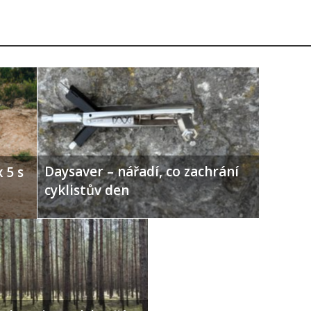
Daysaver – nářadí, co zachrání
 5 s
cyklistův den