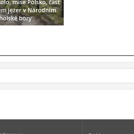
olo, mise Polsko, část
lem jezer v Národním
holské bory