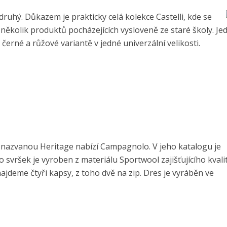
druhý. Důkazem je prakticky celá kolekce Castelli, kde se
 i několik produktů pocházejících vysloveně ze staré školy. Je
 černé a růžové variantě v jedné univerzální velikosti.
 nazvanou Heritage nabízí Campagnolo. V jeho katalogu je
vršek je vyroben z materiálu Sportwool zajišťujícího kvali
ajdeme čtyři kapsy, z toho dvě na zip. Dres je vyráběn ve