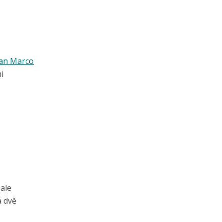
i
 ale
á dvě