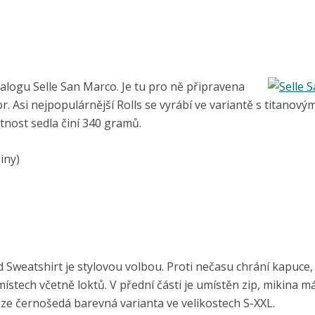
talogu Selle San Marco. Je tu pro ně připravena
r. Asi nejpopulárnější Rolls se vyrábí ve variantě s titanovým
otnost sedla činí 340 gramů.
žiny)
Sweatshirt je stylovou volbou. Proti nečasu chrání kapuce,
ístech včetně loktů. V přední části je umístěn zip, mikina m
uze černošedá barevná varianta ve velikostech S-XXL.