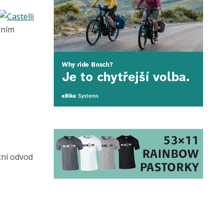
dním
tní odvod