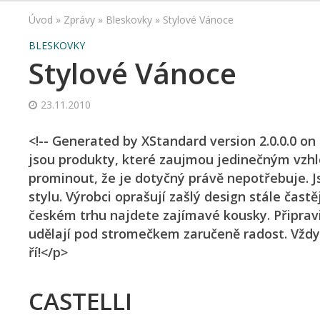
Úvod
»
Zprávy
»
Bleskovky
»
Stylové Vánoce
BLESKOVKY
Stylové Vánoce
23.11.2010
<!-- Generated by XStandard version 2.0.0.0 on
jsou produkty, které zaujmou jedinečným vzh
prominout, že je dotyčný právě nepotřebuje. J
stylu. Výrobci oprašují zašlý design stále častěj
českém trhu najdete zajímavé kousky. Připravil
udělají pod stromečkem zaručeně radost. Vždy
ří!</p>
CASTELLI