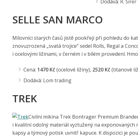
Dodává:
R. Šírer
SELLE SAN MARCO
Milovníci starých časů jistě pookřejí při pohledu do ka
znovuzrozená „svatá trojice“ sedel Rolls, Regal a Conco
i ocelovými ližinami, v černém i v bílém provedení. Hm
Cena:
1470 Kč
(ocelové ližiny),
2520 Kč
(titanové li
Dodává:
Lom trading
TREK
Civilní mikina Trek Bontrager Premium Branded 
i kvalitní odolný materiál vyztužený na exponovaných m
kapsy a týmový potisk uvnitř kapuce. K dispozici je po