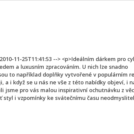
 2010-11-25T11:41:53 --> <p>Ideálním dárkem pro cy
ledem a luxusním zpracováním. U nich lze snadno
sou to například doplňky vytvořené v populárním r
i, a i když se u nás ne vše z této nabídky objeví, i n
i jsme pro vás malou inspirativní ochutnávku z věc
ť styl i vzpomínky ke svátečnímu času neodmyslite