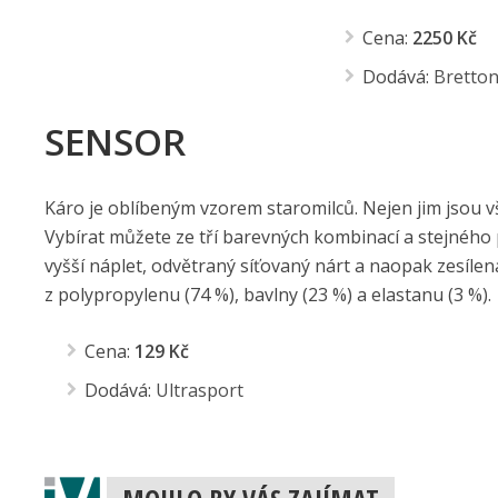
Cena:
2250 Kč
Dodává:
Bretto
SENSOR
Káro je oblíbeným vzorem staromilců. Nejen jim jsou 
Vybírat můžete ze tří barevných kombinací a stejného po
vyšší náplet, odvětraný síťovaný nárt a naopak zesílená
z polypropylenu (74 %), bavlny (23 %) a elastanu (3 %).
Cena:
129 Kč
Dodává:
Ultrasport