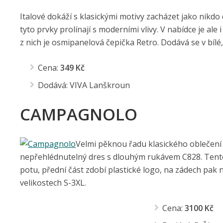
Italové dokáží s klasickými motivy zacházet jako nikdo 
tyto prvky prolínají s moderními vlivy. V nabídce je ale
z nich je osmipanelová čepička Retro. Dodává se v bílé,
Cena:
349 Kč
Dodává: VIVA Lanškroun
CAMPAGNOLO
Velmi pěknou řadu klasického oblečení
nepřehlédnutelný dres s dlouhým rukávem C828. Tento s
potu, přední část zdobí plastické logo, na zádech pak n
velikostech S-3XL.
Cena:
3100 Kč