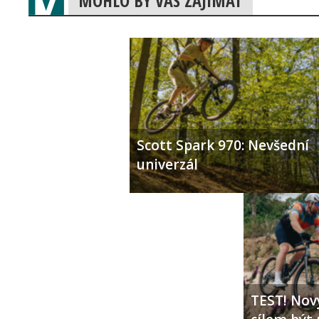
MOHLO BY VÁS ZAJÍMAT
Scott Spark 970: Nevšední
univerzál
TEST! Nový