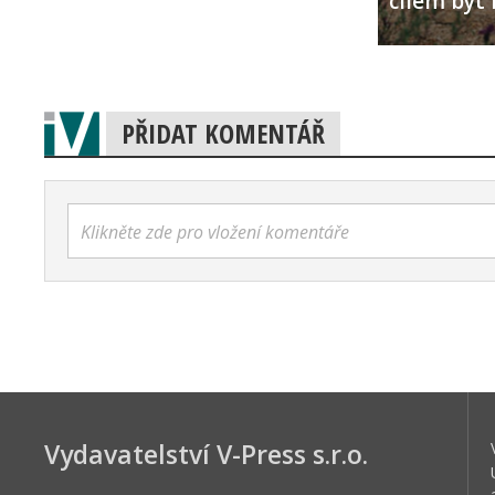
cílem být 
PŘIDAT KOMENTÁŘ
Klikněte zde pro vložení komentáře
Vydavatelství V-Press s.r.o.