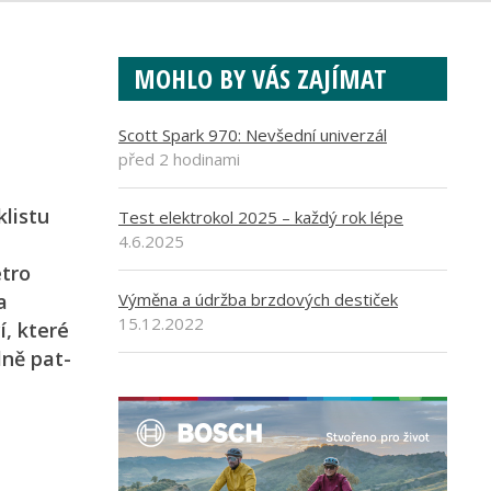
MOHLO BY VÁS ZAJÍMAT
Scott Spark 970: Nevšední univerzál
před 2 hodinami
klistu
Test elektrokol 2025 – každý rok lépe
4.6.2025
etro
a
Výměna a údržba brzdových destiček
15.12.2022
í, které
lně pat­