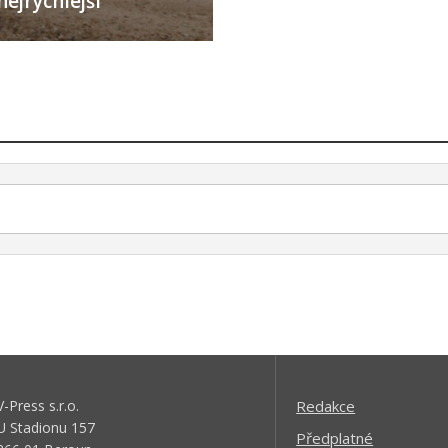
nejrychlejší
V-Press s.r.o.
Redakce
U Stadionu 157
Předplatné