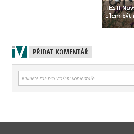
TEST! Nový
cílem být 
PŘIDAT KOMENTÁŘ
Klikněte zde pro vložení komentáře