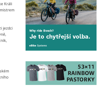
e Králi
cemistrem
i jezdci
yně,
ník,
žském
tního