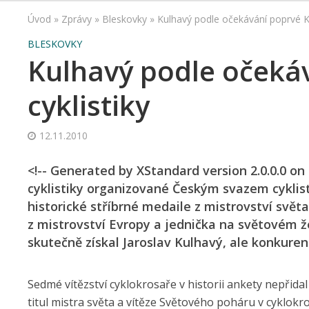
Úvod
»
Zprávy
»
Bleskovky
»
Kulhavý podle očekávání poprvé Kr
BLESKOVKY
Kulhavý podle očeká
cyklistiky
12.11.2010
<!-- Generated by XStandard version 2.0.0.0 on
cyklistiky organizované Českým svazem cyklisti
historické stříbrné medaile z mistrovství svět
z mistrovství Evropy a jednička na světovém ž
skutečně získal Jaroslav Kulhavý, ale konkure
Sedmé vítězství cyklokrosaře v historii ankety nepřid
titul mistra světa a vítěze Světového poháru v cyklok