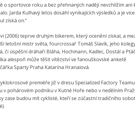
tě o sportovce roku a bez přehnaných nadějí nevzhlížím ani k
dalo. Jarda Kulhavý letos dosáhl vynikajících výsledků a je vi
ul získá on.“
i (2006) teprve druhým bikerem, který ocenění získal, a mez
ší letošní mistr světa, fourcrossař Tomáš Slavík, jeho koleg
či úspěšní dráhaři Bláha, Hochmann, Kadlec, Dostál a Ptáč
víka alespoň může těšit vítězství ve fanouškovské anketě
lničářka Sparty Praha Katarína Hranaiová.
 cyklokrosové premiéře již v dresu Specialized Factory Teamu
otu v pohárovém podniku v Kutné Hoře nebo v nedělním Pra
iky zase budou mít cyklisté, kteří se zúčastní tradičního sobo
é).