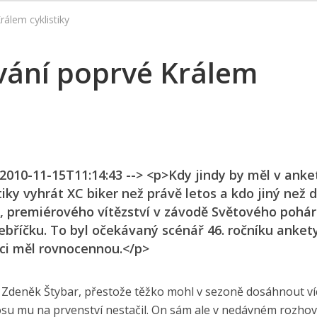
álem cyklistiky
vání poprvé Králem
 2010-11-15T11:14:43 --> <p>Kdy jindy by měl v anke
ky vyhrát XC biker než právě letos a kdo jiný než d
a, premiérového vítězství v závodě Světového pohár
ebříčku. To byl očekávaný scénář 46. ročníku ankety
nci měl rovnocennou.</p>
al Zdeněk Štybar, přestože těžko mohl v sezoně dosáhnout víc
rosu mu na prvenství nestačil. On sám ale v nedávném rozho