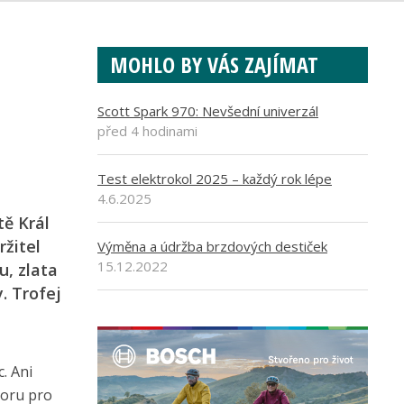
MOHLO BY VÁS ZAJÍMAT
Scott Spark 970: Nevšední univerzál
před 4 hodinami
Test elektrokol 2025 – každý rok lépe
4.6.2025
tě Král
ržitel
Výměna a údržba brzdových destiček
15.12.2022
u, zlata
. Trofej
. Ani
voru pro