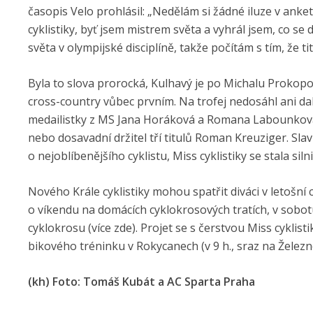
časopis Velo prohlásil: „Nedělám si žádné iluze v anke
cyklistiky, byť jsem mistrem světa a vyhrál jsem, co se 
světa v olympijské disciplíně, takže počítám s tím, že tit
Byla to slova prorocká, Kulhavý je po Michalu Prokopov
cross-country vůbec prvním. Na trofej nedosáhl ani dal
medailistky z MS Jana Horáková a Romana Labounková, 
nebo dosavadní držitel tří titulů Roman Kreuziger. Sla
o nejoblíbenějšího cyklistu, Miss cyklistiky se stala si
Nového Krále cyklistiky mohou spatřit diváci v letošní
o víkendu na domácích cyklokrosových tratích, v sob
cyklokrosu (více zde). Projet se s čerstvou Miss cyklist
bikového tréninku v Rokycanech (v 9 h., sraz na Železn
(kh)
Foto: Tomáš Kubát a AC Sparta Praha