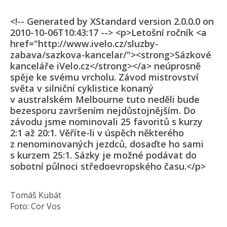
<!-- Generated by XStandard version 2.0.0.0 on
2010-10-06T10:43:17 --> <p>Letošní ročník <a
href="http://www.ivelo.cz/sluzby-
zabava/sazkova-kancelar/"><strong>Sázkové
kanceláře iVelo.cz</strong></a> neúprosně
spěje ke svému vrcholu. Závod mistrovství
světa v silniční cyklistice konaný
v australském Melbourne tuto neděli bude
bezesporu završením nejdůstojnějším. Do
závodu jsme nominovali 25 favoritů s kurzy
2:1 až 20:1. Věříte-li v úspěch některého
z nenominovaných jezdců, dosaďte ho sami
s kurzem 25:1. Sázky je možné podávat do
sobotní půlnoci středoevropské­ho času.</p>
Tomáš Kubát
Foto: Cor Vos