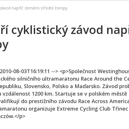
 závod napříč zeměmi střední Evropy
 cyklistický závod nap
py
n 2010-08-03T16:19:11 --> <p>Společnost Westinghou
ického silničního ultramaratonu Race Around the C
republiku, Slovensko, Polsko a Maďarsko. Závod pr
ou vzdálenost 1200 km. Startuje se v polském městě
kvalifikují do prestižního závodu Race Across Americ
ramaratonu organizuje Extreme Cycling Club Třinec
ńczów.</p>