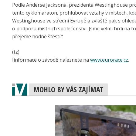
Podle Anderse Jacksona, prezidenta Westinghouse pro 
tento cyklomaraton, prohlubovat vztahy v místech, kd
Westinghouse ve střední Evropě a zvláště pak s ohled
o podporu místních společenství. Jsme velmi hrdí na
přejeme hodně štěstí.“
(tz)
Iinformace o závodě naleznete na
www.eurorace.cz
.
MOHLO BY VÁS ZAJÍMAT