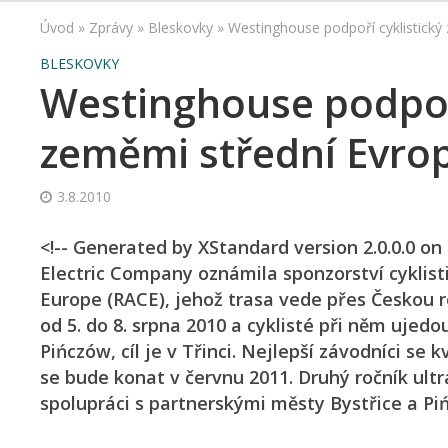
Úvod
»
Zprávy
»
Bleskovky
»
Westinghouse podpoří cyklistický
BLESKOVKY
Westinghouse podpoří
zeměmi střední Evro
3.8.2010
<!-- Generated by XStandard version 2.0.0.0 o
Electric Company oznámila sponzorství cyklist
Europe (RACE), jehož trasa vede přes Českou 
od 5. do 8. srpna 2010 a cyklisté při něm ujed
Pińczów, cíl je v Třinci. Nejlepší závodníci se 
se bude konat v červnu 2011. Druhý ročník ult
spolupráci s partnerskými městy Bystřice a Pi