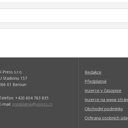
V-Press s.r.o.
Redakce
U Stadionu 157
Předplatné
266 01 Beroun
Inzerce v časopise
Telefon: +420 604 763 835
Inzerce na www strán
E-mail:
predplatne@vpress.cz
Obchodní podmínky
Ochrana osobních úda