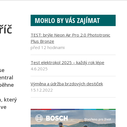
MOHLO BY VÁS ZAJÍMAT
říč
TEST: brýle Neon Air Pro 2.0 Phototronic
Plus Bronze
před 12 hodinami
Test elektrokol 2025 – každý rok lépe
4.6.2025
se
entral
Výměna a údržba brzdových destiček
oběhne
15.12.2022
a, který
 ve