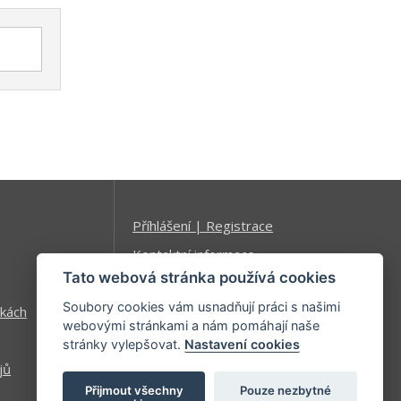
Příhlášení | Registrace
Kontaktní informace
Tato webová stránka používá cookies
Mapa stránek
Soubory cookies vám usnadňují práci s našimi
kách
webovými stránkami a nám pomáhají naše
stránky vylepšovat.
Nastavení cookies
jů
Přijmout všechny
Pouze nezbytné