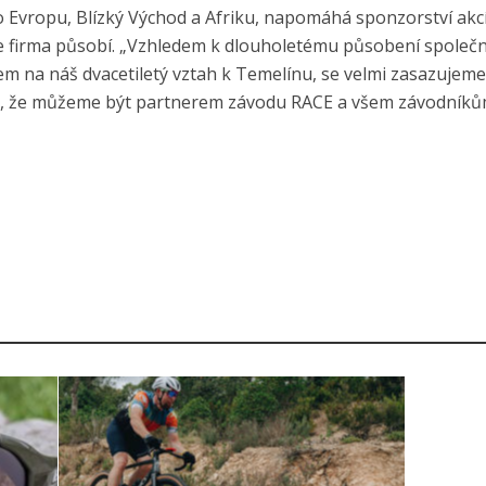
Evropu, Blízký Východ a Afriku, napomáhá sponzorství akcí,
e firma působí. „Vzhledem k dlouholetému působení společn
em na náš dvacetiletý vztah k Temelínu, se velmi zasazujeme
 to, že můžeme být partnerem závodu RACE a všem závodník