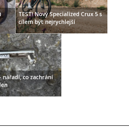
TEST! Nový Specialized Crux 5 s
0
cílem být nejrychlejší
 nářadí, co zachrání
den