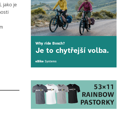
 jako je
osti
ům