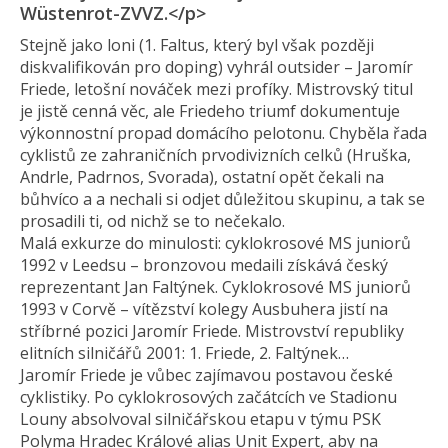
Wüstenrot-ZVVZ.</p>
Stejně jako loni (1. Faltus, který byl však později
diskvalifikován pro doping) vyhrál outsider – Jaromír
Friede, letošní nováček mezi profíky. Mistrovský titul
je jistě cenná věc, ale Friedeho triumf dokumentuje
výkonnostní propad domácího pelotonu. Chyběla řada
cyklistů ze zahraničních prvodivizních celků (Hruška,
Andrle, Padrnos, Svorada), ostatní opět čekali na
bůhvíco a a nechali si odjet důležitou skupinu, a tak se
prosadili ti, od nichž se to nečekalo.
Malá exkurze do minulosti: cyklokrosové MS juniorů
1992 v Leedsu – bronzovou medaili získává český
reprezentant Jan Faltýnek. Cyklokrosové MS juniorů
1993 v Corvě – vítězství kolegy Ausbuhera jistí na
stříbrné pozici Jaromír Friede. Mistrovství republiky
elitních silničářů 2001: 1. Friede, 2. Faltýnek…
Jaromír Friede je vůbec zajímavou postavou české
cyklistiky. Po cyklokrosových začátcích ve Stadionu
Louny absolvoval silničářskou etapu v týmu PSK
Polyma Hradec Králové alias Unit Expert, aby na