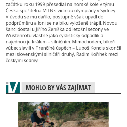
začátku roku 1999 přesedlal na horské kole v týmu
Česká spořitelna MTB s vidinou olympiády v Sydney.
V úvodu se mu dařilo, postupně však upadl do
podprůměru a loni se na biku vyloženě trápil. Novou
šanci dostal u Jiřího Ženíška od letošní sezony ve
Wüstenrotu vlastně jako cyklistický odpadlík a
najednou je králem – silničním. Mimochodem, bikeři
vůbec slavili v Trenčíně úspěch – Luboš Kondis skončil
mezi slovenskými silničáři druhý, Radim Kořínek mezi
českými sedmý!
MOHLO BY VÁS ZAJÍMAT