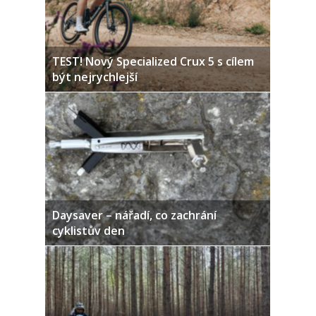
TEST! Nový Specialized Crux 5 s cílem
být nejrychlejší
Daysaver – nářadí, co zachrání
cyklistův den