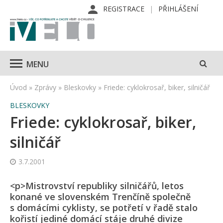
REGISTRACE
PŘIHLÁŠENÍ
MENU
Úvod
»
Zprávy
»
Bleskovky
»
Friede: cyklokrosař, biker, silničář
BLESKOVKY
Friede: cyklokrosař, biker,
silničář
3.7.2001
<p>Mistrovství republiky silničářů, letos
konané ve slovenském Trenčíně společně
s domácími cyklisty, se potřetí v řadě stalo
kořistí jediné domácí stáje druhé divize