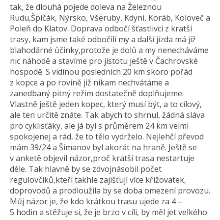
tak, že dlouhá pojede doleva na Železnou
Rudu,Špičák, Nýrsko, Všeruby, Kdyni, Koráb, Koloveč a
Poleň do Klatov. Doprava odbočí šťastlivci z kratší
trasy, kam jsme také odbočili my a další jízda má již
blahodárné ůčinky,protože je dolů a my nenecháváme
nic náhodě a stavíme pro jistotu ještě v Čachrovské
hospodě. S vidinou posledních 20 km skoro pořád
z kopce a po rovině již nikam nechvátáme a
zanedbaný pitný režim dostatečně doplňujeme.
Vlastně ještě jeden kopec, který musí být, a to cílový,
ale ten určitě znáte. Tak abych to shrnul, žádná sláva
pro cyklisťáky, ale já byl s průměrem 24 km velmi
spokojenej a rád, že to tělo vydrželo. Nejlehčí převod
mám 39/24 a Šimanov byl akorát na hraně. Ještě se
v anketě objevil názor,proč kratší trasa nestartuje
déle. Tak hlavně by se zdvojnásobil počet
regulovčíků,kteří takhle zajišťují více křižovatek,
doprovodů a prodloužila by se doba omezení provozu.
Můj názor je, že kdo krátkou trasu ujede za 4 –
5 hodin a stěžuje si, že je brzo v cíli, by měl jet velkého