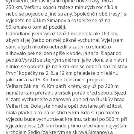
vyhověno, postavili jsme úplně nové trasy 160 a
250 km. Většinu kopců znáte z minulých ročníků a
nebo se pojedou z jiné strany. Společně ( obě trasy ) si
vyjedete na 63.km Šimanov a rozdělíte se až na
99.km,ale o tom až později.
Odhodlaně jsem vyrazil zažít malého krále 160 km,
abych si jej (nebo on mě) pěkně vychutnal. Vyjel jsem
sám, abych nikoho nebrzdil a zatím co sluníčko
slibovalo pěknej den spíše k vodě, já začal šlapat do
pedálů.Vyráží se stejným směrem jako vloni, ale hlavní
silnice se opouští již na 5.km kde se odbočí na Chlistov.
První kopečky na 2.,6.,a 12.km přejedete plni elánu
jako nic a na 15. Km bude železniční přejezd.
Velhartičák na 16. Km patří k těm, kdy už po 200 m.
nemáte kam přeřadit a vršek pořád před sebou. Sjezd
si zato vychutnejte a zároveň pohled na Buškův hrad
Velhartice. Dole jste hned a opět dostane příležitost
malá placka a to na příštích 5 km. Kdo si i po tomto
výjezdu bude vychutnávat krajinu, tak asi po 500 m při
výjezdu z lesa (26.km) bude přímo před vámi nejvyšším
vrcholem Sedlo (za kterým se skrývá Šimanov) a