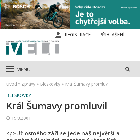
REGISTRACE
PŘIHLÁŠENÍ
MENU
Úvod
»
Zprávy
»
Bleskovky
»
Král Šumavy promluvil
BLESKOVKY
Král Šumavy promluvil
19.8.2001
<p>Už osmého září se jede náš největší a