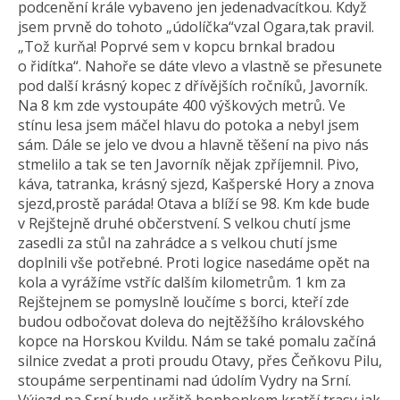
podcenění krále vybaveno jen jedenadvacítkou. Když
jsem prvně do tohoto „údolíčka“vzal Ogara,tak pravil.
„Tož kurňa! Poprvé sem v kopcu brnkal bradou
o řidítka“. Nahoře se dáte vlevo a vlastně se přesunete
pod další krásný kopec z dřívějších ročníků, Javorník.
Na 8 km zde vystoupáte 400 výškových metrů. Ve
stínu lesa jsem máčel hlavu do potoka a nebyl jsem
sám. Dále se jelo ve dvou a hlavně těšení na pivo nás
stmelilo a tak se ten Javorník nějak zpříjemnil. Pivo,
káva, tatranka, krásný sjezd, Kašperské Hory a znova
sjezd,prostě paráda! Otava a blíží se 98. Km kde bude
v Rejštejně druhé občerstvení. S velkou chutí jsme
zasedli za stůl na zahrádce a s velkou chutí jsme
doplnili vše potřebné. Proti logice nasedáme opět na
kola a vyrážíme vstříc dalším kilometrům. 1 km za
Rejštejnem se pomyslně loučíme s borci, kteří zde
budou odbočovat doleva do nejtěžšího královského
kopce na Horskou Kvildu. Nám se také pomalu začíná
silnice zvedat a proti proudu Otavy, přes Čeňkovu Pilu,
stoupáme serpentinami nad údolím Vydry na Srní.