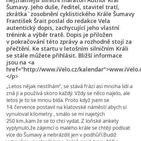
nejznámější silniční maraton Author Král
Šumavy. Jeho duše, ředitel, stavitel tratí,
zkrátka¨zosobnění cyklistického Krále Šumavy
František Šrait poslal do redakce Vela
autentický dopis, zachycující jeho vlastní
trénink a výběr tratě. Dopis je přiložen
v pokračování této zprávy a rozhodně stojí za
přečtění. Ke startu v letošním silničním Králi
se stále můžete přihlásit. Bližší informace
jsou na <a
href="http://www.iVelo.cz/kalendar">www.iVelo.
</p>
„Letos nějak nestíhám“, se stává frází asi mnoha lidí a
zná ji a používá skoro každý. Vždy se něco najelo, ale
letos je to se mnou bída. Proto když jsem se
14. července postavil na klatovské náměstí abych si
vynuloval kilometry , smálo se mi najetých
250 km.,kam že se to chci vydat. Z loňské ankety
vyplynulo,že zájemci o malého krále se chtějí podívat
více do Šumavy a nebrázdit jen v podhůří.Budiž