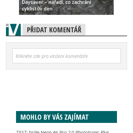
Daysaver – nářadí, co zachrání
cyklistův den
PŘIDAT KOMENTÁŘ
Klikněte zde pro vložení komentáře
MOHLO BY VÁS ZAJÍMAT
TEST: brýle Neon Air Pro 2.0 Phototronic Plus