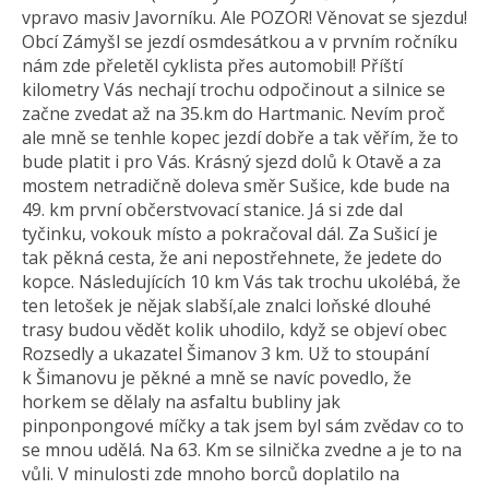
vpravo masiv Javorníku. Ale POZOR! Věnovat se sjezdu!
Obcí Zámyšl se jezdí osmdesátkou a v prvním ročníku
nám zde přeletěl cyklista přes automobil! Příští
kilometry Vás nechají trochu odpočinout a silnice se
začne zvedat až na 35.km do Hartmanic. Nevím proč
ale mně se tenhle kopec jezdí dobře a tak věřím, že to
bude platit i pro Vás. Krásný sjezd dolů k Otavě a za
mostem netradičně doleva směr Sušice, kde bude na
49. km první občerstvovací stanice. Já si zde dal
tyčinku, vokouk místo a pokračoval dál. Za Sušicí je
tak pěkná cesta, že ani nepostřehnete, že jedete do
kopce. Následujících 10 km Vás tak trochu ukolébá, že
ten letošek je nějak slabší,ale znalci loňské dlouhé
trasy budou vědět kolik uhodilo, když se objeví obec
Rozsedly a ukazatel Šimanov 3 km. Už to stoupání
k Šimanovu je pěkné a mně se navíc povedlo, že
horkem se dělaly na asfaltu bubliny jak
pinponpongové míčky a tak jsem byl sám zvědav co to
se mnou udělá. Na 63. Km se silnička zvedne a je to na
vůli. V minulosti zde mnoho borců doplatilo na