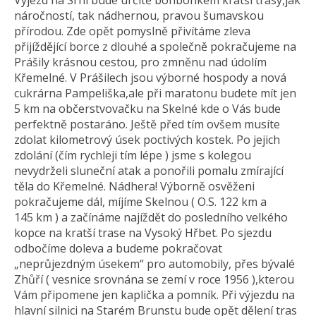
Výjezd na Srní bude určitě bonbonkem kratší trasy,jak
náročností, tak nádhernou, pravou šumavskou
přírodou. Zde opět pomyslně přivítáme zleva
přijíždějící borce z dlouhé a společně pokračujeme na
Prášily krásnou cestou, pro zmněnu nad údolím
Křemelné. V Prášilech jsou výborné hospody a nová
cukrárna Pampeliška,ale při maratonu budete mít jen
5 km na občerstvovačku na Skelné kde o Vás bude
perfektně postaráno. Ještě před tím ovšem musíte
zdolat kilometrový úsek poctivých kostek. Po jejich
zdolání (čím rychleji tím lépe ) jsme s kolegou
nevydrželi sluneční atak a ponořili pomalu zmírající
těla do Křemelné. Nádhera! Výborně osvěženi
pokračujeme dál, míjíme Skelnou ( O.S. 122 km a
145 km ) a začínáme najíždět do posledního velkého
kopce na kratší trase na Vysoký Hřbet. Po sjezdu
odbočíme doleva a budeme pokračovat
„neprůjezdným úsekem“ pro automobily, přes bývalé
Zhůří ( vesnice srovnána se zemí v roce 1956 ),kterou
Vám připomene jen kaplička a pomník. Při výjezdu na
hlavní silnici na Starém Brunstu bude opět dělení tras