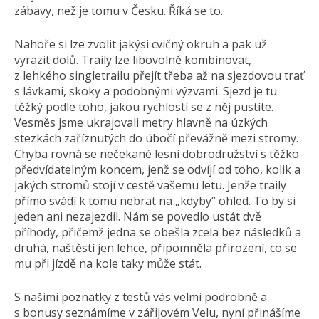
zábavy, než je tomu v Česku. Říká se to.
Nahoře si lze zvolit jakýsi cvičný okruh a pak už
vyrazit dolů. Traily lze libovolně kombinovat,
z lehkého singletrailu přejít třeba až na sjezdovou trať
s lávkami, skoky a podobnými výzvami. Sjezd je tu
těžký podle toho, jakou rychlostí se z něj pustíte.
Vesměs jsme ukrajovali metry hlavně na úzkých
stezkách zaříznutých do úbočí převážně mezi stromy.
Chyba rovná se nečekané lesní dobrodružství s těžko
předvídatelným koncem, jenž se odvíjí od toho, kolik a
jakých stromů stojí v cestě vašemu letu. Jenže traily
přímo svádí k tomu nebrat na „kdyby“ ohled. To by si
jeden ani nezajezdil. Nám se povedlo ustát dvě
příhody, přičemž jedna se obešla zcela bez následků a
druhá, naštěstí jen lehce, připomněla přirození, co se
mu při jízdě na kole taky může stát.
S našimi poznatky z testů vás velmi podrobně a
s bonusy seznámíme v zářijovém Velu, nyní přinášíme