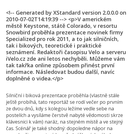
<!-- Generated by XStandard version 2.0.0.0 on
2010-07-02T14:19:39 --> <p>V americkém
městě Keystone, státě Colorado, v resortu
Snowbird proběhla prezentace novinek firmy
Specialized pro rok 2011, a to jak silničních,
tak i bikových, teoretické i praktické
seznámení. Redaktoři časopisu Velo a serveru
iVelo.cz zde ani letos nechyběli. Můžeme vám
tak takřka online způsobem přinést první
informace. Následovat budou další, navíc
doplněné o videa.</p>
Silniční i biková prezentace proběhla (vlastně stále
ještě probíhá, tato reportáž se rodí večer po prvním
ze dvou dnů, kdy s kolegou ležíme vedle sebe na
postelích a vysíláme čerstvě nabyté vědomosti skrze
klávesnici k vám) naráz, na stejném místě a ve stejný
čas. Scénář je také shodný: dopoledne nápor na