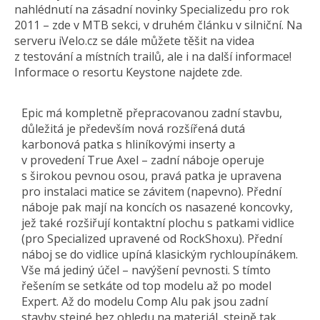
nahlédnutí na zásadní novinky Specializedu pro rok
2011 – zde v MTB sekci, v druhém článku v silniční. Na
serveru iVelo.cz se dále můžete těšit na videa
z testování a místních trailů, ale i na další informace!
Informace o resortu Keystone najdete zde.
Epic má kompletně přepracovanou zadní stavbu,
důležitá je především nová rozšířená dutá
karbonová patka s hliníkovými inserty a
v provedení True Axel – zadní náboje operuje
s širokou pevnou osou, pravá patka je upravena
pro instalaci matice se závitem (napevno). Přední
náboje pak mají na koncích os nasazené koncovky,
jež také rozšiřují kontaktní plochu s patkami vidlice
(pro Specialized upravené od RockShoxu). Přední
náboj se do vidlice upíná klasickým rychloupínákem.
Vše má jediný účel – navýšení pevnosti. S tímto
řešením se setkáte od top modelu až po model
Expert. Až do modelu Comp Alu pak jsou zadní
stavby stejné bez ohledu na materiál, stejně tak