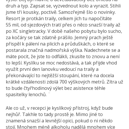
druh a typ. Zapsat se, vyzvednout kolo a vyrazit. Stihli
jsme tři kousky, poctivě. Samozřejmě šlo o novinky.
Resort je protkán traily, celkem jich tu napočítáte
55 mil, od sjezdových tratí přes o něco snazší traily až
po XC singletracky. V době našeho pobytu bylo sucho,
za kočáry se tak zdatně prášilo. Jemný prach ještě
přispěl k pálení na plicích a průduškách, o které se
postarala značná nadmořská výška. Nadechnete se a
máte pocit, že jste to odflákli, zkusíte to znovu a není
to lepší. Kyslíku se moc nedostává, a tak přijde vhod
využít první den lanovku vedoucí na traily a
překonávající to nejtěžší stoupání, které na docela
krátké vzdálenosti zdolá 700 výškových metrů. Zítra už
to bude čtyřhodinový výlet bez asistence téhle
spasitelky lenochů. ¨
Ale co už, v recepci je kyslíkový přístroj, když bude
nejhůř. Takhle to tady prostě je. Mimo jiné to
znamená snazší a levnější opici, pokud o ni někdo
stojí. Mnohem méně alkoholu nadělá mnohem více