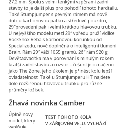
27,2 mm. Spolu s velmi tenkými vzpěrami zadní
stavby to je další plus pro pohodlí tohoto hardtailu.
Také Stumpjumper s pevným rámem má nově
dutou karbonovou patku a středové pouzdro,
29″provedení pak i velmi krátkou hlavovou trubku.
U nejvyššího modelu mezi 29″ vpředu pruží vidlice
RockShox Reba s karbonovou korunkou od
Specializedu, nově doplněná o inteligentní tlumení
Brain. Rám 29″ váží 1055 gramů, 26″ rám 920 g.
Devětadvacítka má v porovnání s minulým rokem
kratší zadní stavbu a rozvor – řešení je označeno
jako The Zone, jeho úkolem je přinést kolu lepší
ovladatelnost. Také u Stumjumperu HT najdete
dole rozšířenou hlavovou trubku pro různé
průměry ložisek.
Žhavá novinka Camber
Úplně nový
TEST TOHOTO KOLA
model, který
V ZÁŘIJOVÉM VELU. VYCHÁZÍ
vyplňuje