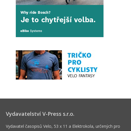
Vydavatelství V-Press s.r.o.
Vydavatel časopisů Velo, 53 x 11 a Elektrokola, určených pro