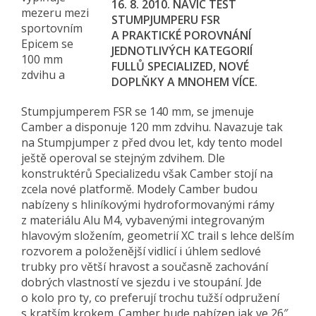
16. 8. 2010. NAVÍC TEST
mezeru mezi
STUMPJUMPERU FSR
sportovním
A PRAKTICKÉ POROVNÁNÍ
Epicem se
JEDNOTLIVÝCH KATEGORIÍ
100 mm
FULLŮ SPECIALIZED, NOVÉ
zdvihu a
DOPLŇKY A MNOHEM VÍCE.
Stumpjumperem FSR se 140 mm, se jmenuje
Camber a disponuje 120 mm zdvihu. Navazuje tak
na Stumpjumper z před dvou let, kdy tento model
ještě operoval se stejným zdvihem. Dle
konstruktérů Specializedu však Camber stojí na
zcela nové platformě. Modely Camber budou
nabízeny s hliníkovými hydroformovanými rámy
z materiálu Alu M4, vybavenými integrovaným
hlavovým složením, geometrií XC trail s lehce delším
rozvorem a položenější vidlicí i úhlem sedlové
trubky pro větší hravost a současně zachování
dobrých vlastností ve sjezdu i ve stoupání. Jde
o kolo pro ty, co preferují trochu tužší odpružení
s kratším krokem. Camber bude nabízen jak ve 26″,