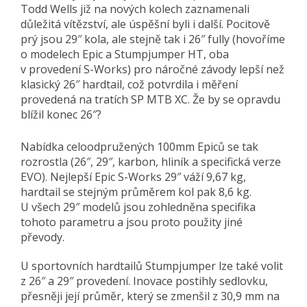
Todd Wells již na nových kolech zaznamenali
důležitá vítězství, ale úspěšní byli i další. Pocitově
prý jsou 29″ kola, ale stejně tak i 26″ fully (hovoříme
o modelech Epic a Stumpjumper HT, oba
v provedení S-Works) pro náročné závody lepší než
klasický 26″ hardtail, což potvrdila i měření
provedená na tratích SP MTB XC. Že by se opravdu
blížil konec 26″?
Nabídka celoodpružených 100mm Epiců se tak
rozrostla (26″, 29″, karbon, hliník a specifická verze
EVO). Nejlepší Epic S-Works 29″ váží 9,67 kg,
hardtail se stejným průměrem kol pak 8,6 kg.
U všech 29″ modelů jsou zohledněna specifika
tohoto parametru a jsou proto použity jiné
převody.
U sportovních hardtailů Stumpjumper lze také volit
z 26″ a 29″ provedení. Inovace postihly sedlovku,
přesněji její průměr, který se zmenšil z 30,9 mm na