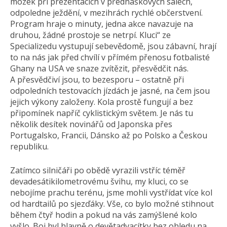
mozek při prezentacích v přednáškových sálech,
odpoledne ježdění, v mezihrách rychlé občerstvení.
Program hraje o minuty, jedna akce navazuje na
druhou, žádné prostoje se netrpí. Kluci“ ze
Specializedu vystupují sebevědomě, jsou zábavní, hrají
to na nás jak před chvílí v přímém přenosu fotbalisté
Ghany na USA ve snaze zvítězit, přesvědčit nás.
A přesvědčiví jsou, to bezesporu – ostatně při
odpoledních testovacích jízdách je jasné, na čem jsou
jejich výkony založeny. Kola prostě fungují a bez
připomínek napříč cyklistickým světem. Je nás tu
několik desítek novinářů od Japonska přes
Portugalsko, Francii, Dánsko až po Polsko a Českou
republiku.
Zatímco silničáři po obědě vyrazili vstříc téměř
devadesátikilo­metrovému švihu, my kluci, co se
nebojíme prachu terénu, jsme mohli vystřídat více kol
od hardtailů po sjezďáky. Vše, co bylo možné stihnout
během čtyř hodin a pokud na vás zamýšlené kolo
vyšlo. Boj byl hlavně o devětadvacítky bez ohledu na