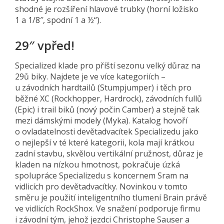
shodné je rozšíření hlavové trubky (horní ložisko
1 a 1/8″, spodní 1 a ½“).
29″ vpřed!
Specialized klade pro příští sezonu velký důraz na
29ů biky. Najdete je ve více kategoriích –
u závodních hardtailů (Stumpjumper) i těch pro
běžné XC (Rockhopper, Hardrock), závodních fullů
(Epic) i trail biků (nový počin Camber) a stejně tak
mezi dámskými modely (Myka). Katalog hovoří
o ovladatelnosti devětadvacítek Specializedu jako
o nejlepší v té které kategorii, kola mají krátkou
zadní stavbu, skvělou vertikální pružnost, důraz je
kladen na nízkou hmotnost, pokračuje úzká
spolupráce Specializedu s koncernem Sram na
vidlicích pro devětadvacítky. Novinkou v tomto
směru je použití inteligentního tlumení Brain právě
ve vidlicích RockShox. Ve snažení podporuje firmu
i závodní tým, jehož jezdci Christophe Sauser a